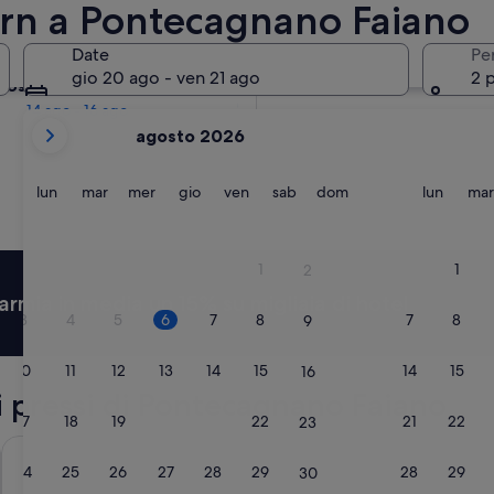
ern a Pontecagnano Faiano
Domani
Date
Pe
7 ago - 8 ago
gio 20 ago - ven 21 ago
2 
prossimo fine settimana
14 ago - 16 ago
i
agosto 2026
mesi
mostrati
al
lunedì
martedì
mercoledì
giovedì
venerdì
sabato
domenica
lunedì
lun
mar
mer
gio
ven
sab
dom
lun
mar
momento
sono
August
1
1
2
2026
armia in media un 15% su migliaia di hotel
e
3
4
5
6
7
8
7
8
9
September
2026.
10
11
12
13
14
15
14
15
16
ei pressi di Pontecagnano Faiano
17
18
19
20
21
22
21
22
23
Marincanto
Hotel Olim
24
25
26
27
28
29
28
29
30