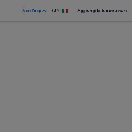
•
Apri l’app
EUR
Aggiungi la tua struttura