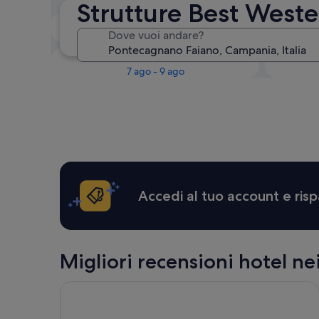
Strutture Best West
Questa sera
Dove vuoi andare?
6 ago - 7 ago
Questo fine settimana
Il 
7 ago - 9 ago
Accedi al tuo account e risp
Migliori recensioni hotel n
Grand Hotel Sant'Orsola