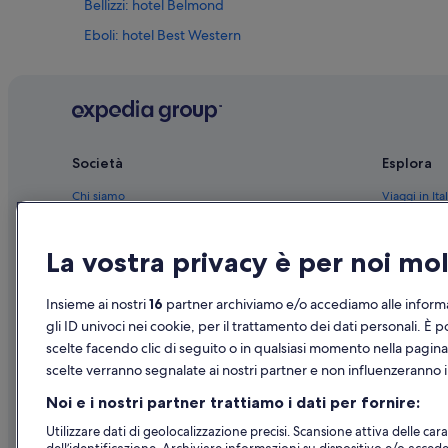
Bellizzi: hotel Belmond
Eboli: hotel Best Western
Battipaglia: hotel Best Western
Golfo di Salerno: Accor Hotels
Zona Industriale: hotel Belmond
San Mango Piemonte: hotel Belmond
Società
Esplora
Salerno: Hotels du Soleil
Chi siamo
Viaggi in Ital
Salerno: hotel Relais & Chateaux
Lavora con noi
Hotel in Ital
Salerno: hotel Independent
La vostra privacy è per noi m
Aggiungi la tua struttura
Case vacanze
Salerno: hotel Best Western
Partnership
Pacchetti vac
Insieme ai nostri
16
partner archiviamo e/o accediamo alle informa
Salerno: hotel Belmond
Novità e comunicati stampa
Voli domesti
gli ID univoci nei cookie, per il trattamento dei dati personali. È p
Pontecagnano Faiano: hotel
scelte facendo clic di seguito o in qualsiasi momento nella pagina
Pubblicità
Noleggio aut
Stazione di Pontecagnano: Case galleggianti
scelte verranno segnalate ai nostri partner e non influenzeranno i 
Tutte le tipo
Pontecagnano Faiano: Campeggi
Noi e i nostri partner trattiamo i dati per fornire:
Pontecagnano Faiano: Guest house
Utilizzare dati di geolocalizzazione precisi. Scansione attiva delle carat