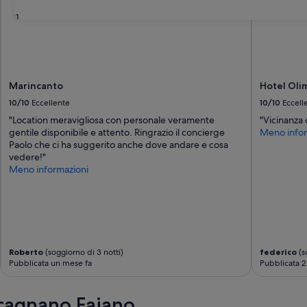
31
Marincanto
Hotel Oli
10/10
Eccellente
10/10
Eccell
"Location meravigliosa con personale veramente
"Vicinanza 
gentile disponibile e attento. Ringrazio il concierge
Meno infor
Paolo che ci ha suggerito anche dove andare e cosa
vedere!"
Meno informazioni
Roberto
(soggiorno di 3 notti)
federico
(s
Pubblicata un mese fa
Pubblicata 2
ecagnano Faiano