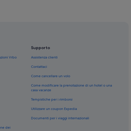
Western
Supporto
azioni Vrbo
Assistenza clienti
Contattaci
Come cancellare un volo
Come modificare la prenotazione di un hotel o una
casa vacanze
Tempistiche per i rimborsi
smi
Utilizzare un coupon Expedia
Documenti per i viaggi internazionali
one dei