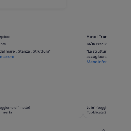
mpico
Hotel Tramonto d'Oro
ente
10/10
Eccellente
dal mare . Stanza . Struttura"
"La struttura e' fantastica,
mazioni
accogloenza"
Meno informazioni
oggiorno di 1 notte)
Luigi
(soggiorno di 3 notti)
 mesi fa
Pubblicata 2 mesi fa