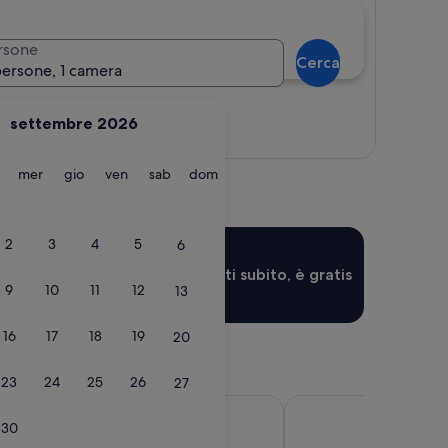
rsone
Cerca
persone, 1 camera
settembre 2026
Mappa
martedì
mercoledì
giovedì
venerdì
sabato
domenica
mer
gio
ven
sab
dom
2
3
4
5
6
Accedi
Iscriviti subito, è gratis
9
10
11
12
13
16
17
18
19
20
23
24
25
26
27
pico
Hotel Tramonto d'Oro
30