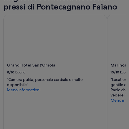
Prezzi
c
pressi di Pontecagnano Faiano
e
h
disponibilità
e
possono
v
Grand Hotel Sant'Orsola
Marincant
cambiare.
a
Potrebbero
e
essere
v
previste
i
condizioni
d
aggiuntive.
e
n
z
i
Grand Hotel Sant'Orsola
Marincan
a
8/10
Buono
10/10
Eccel
t
o
"Camera pulita, personale cordiale e molto
"Location
.
disponibile"
gentile di
”
Meno informazioni
Paolo che 
vedere!"
Meno info