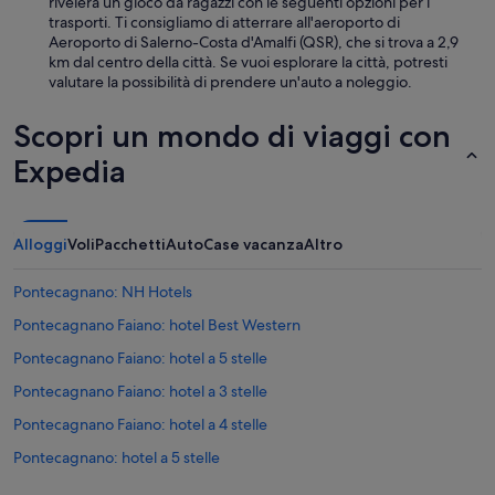
rivelerà un gioco da ragazzi con le seguenti opzioni per i
trasporti. Ti consigliamo di atterrare all'aeroporto di
Aeroporto di Salerno-Costa d'Amalfi (QSR), che si trova a 2,9
km dal centro della città. Se vuoi esplorare la città, potresti
valutare la possibilità di prendere un'auto a noleggio.
Scopri un mondo di viaggi con
Expedia
Alloggi
Voli
Pacchetti
Auto
Case vacanza
Altro
Pontecagnano: NH Hotels
Pontecagnano Faiano: hotel Best Western
Pontecagnano Faiano: hotel a 5 stelle
Pontecagnano Faiano: hotel a 3 stelle
Pontecagnano Faiano: hotel a 4 stelle
Pontecagnano: hotel a 5 stelle
Stazione di Pontecagnano: Case galleggianti