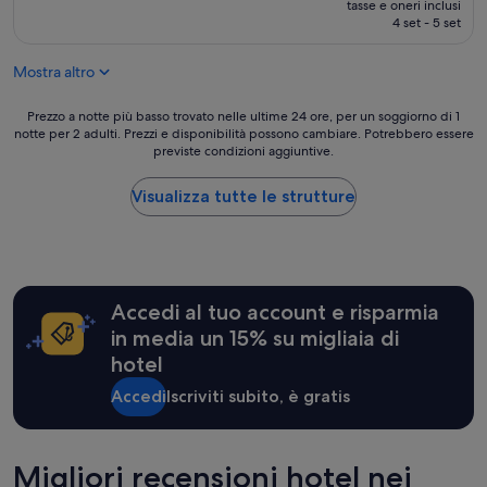
i
tasse e oneri inclusi
attuale
l
4 set - 5 set
è
b
81 €
i
Mostra altro
d
è
Prezzo
n
Prezzo a notte più basso trovato nelle ultime 24 ore, per un soggiorno di 1
notte per 2 adulti. Prezzi e disponibilità possono cambiare. Potrebbero essere
a
o
previste condizioni aggiuntive.
notte
n
più
p
basso
r
Visualizza tutte le strutture
trovato
e
nelle
s
ultime
e
24
n
ore,
t
Accedi al tuo account e risparmia
per
e
un
.
in media un 15% su migliaia di
soggiorno
F
hotel
di
a
1
t
Accedi
Iscriviti subito, è gratis
notte
t
per
o
2
r
adulti.
Migliori recensioni hotel nei
e