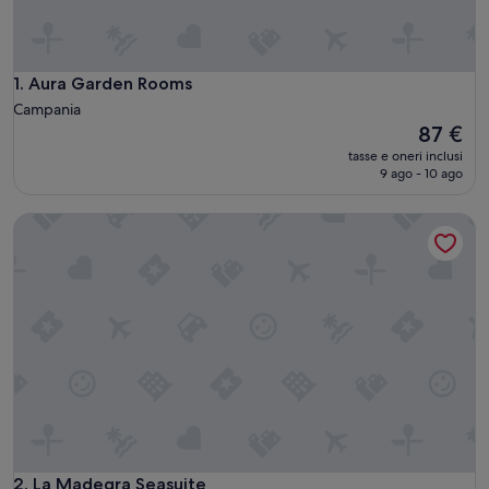
Aura Garden Rooms
1. Aura Garden Rooms
Campania
Il
87 €
prezzo
tasse e oneri inclusi
attuale
9 ago - 10 ago
è
87 €
La Madegra Seasuite
La Madegra Seasuite
2. La Madegra Seasuite