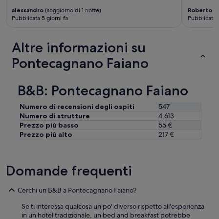
alessandro
(soggiorno di 1 notte)
Roberto
(s
Pubblicata 5 giorni fa
Pubblicata 
Altre informazioni su
Pontecagnano Faiano
B&B: Pontecagnano Faiano
Numero di recensioni degli ospiti
547
Numero di strutture
4.613
Prezzo più basso
55 €
Prezzo più alto
217 €
Domande frequenti
Cerchi un B&B a Pontecagnano Faiano?
Se ti interessa qualcosa un po' diverso rispetto all'esperienza
in un hotel tradizionale, un bed and breakfast potrebbe