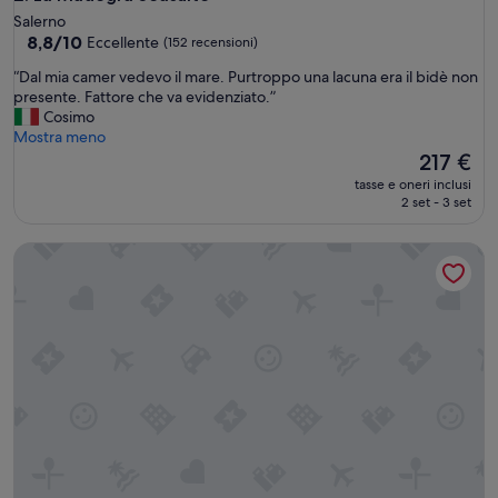
Salerno
8.8
8,8/10
Eccellente
(152 recensioni)
su
“
“Dal mia camer vedevo il mare. Purtroppo una lacuna era il bidè non
10,
D
presente. Fattore che va evidenziato.”
Eccellente,
a
Cosimo
(152
l
Mostra meno
recensioni)
m
Il
217 €
i
prezzo
tasse e oneri inclusi
a
attuale
2 set - 3 set
c
è
a
217 €
B&B IL GLICINE
m
e
r
v
e
d
e
v
o
i
l
m
a