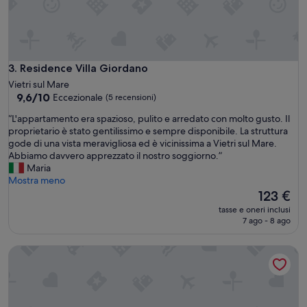
a
n
z
a
c
o
Residence Villa Giordano
3. Residence Villa Giordano
m
Vietri sul Mare
o
9.6
9,6/10
Eccezionale
(5 recensioni)
d
su
i
“
“L'appartamento era spazioso, pulito e arredato con molto gusto. Il
10,
s
L
proprietario è stato gentilissimo e sempre disponibile. La struttura
Eccezionale,
s
'
gode di una vista meravigliosa ed è vicinissima a Vietri sul Mare.
(5
i
a
Abbiamo davvero apprezzato il nostro soggiorno.”
recensioni)
m
p
Maria
a
p
Mostra meno
e
a
Il
123 €
p
r
prezzo
tasse e oneri inclusi
u
t
attuale
7 ago - 8 ago
l
a
è
i
m
123 €
Eden Holiday Minori
t
e
a
n
e
t
p
o
e
e