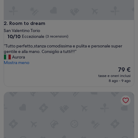
Room to dream
2. Room to dream
San Valentino Torio
10.0
10/10
Eccezionale
(3 recensioni)
su
“
“Tutto perfetto,stanza comodissima e pulita e personale super
10,
T
gentile e alla mano. Consiglio a tutti!!!”
Eccezionale,
u
Aurora
(3
t
Mostra meno
recensioni)
t
Il
79 €
o
prezzo
tasse e oneri inclusi
p
attuale
8 ago - 9 ago
e
è
r
79 €
Residence Villa Giordano
f
e
t
t
o
,
s
t