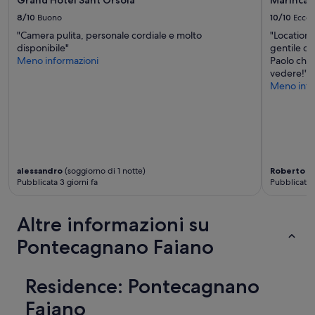
i
m
n
8/10
Buono
10/10
Eccel
p
k
"Camera pulita, personale cordiale e molto
"Location
r
i
disponibile"
gentile di
e
n
Meno informazioni
Paolo che 
d
g
vedere!"
i
i
Meno info
s
t
p
w
o
a
n
s
i
o
b
u
i
t
alessandro
(soggiorno di 1 notte)
Roberto
(s
l
s
Pubblicata 3 giorni fa
Pubblicata 
e
i
.
d
L
e
Altre informazioni su
a
m
s
Pontecagnano Faiano
y
t
r
r
o
u
Residence: Pontecagnano
o
t
m
Faiano
t
.