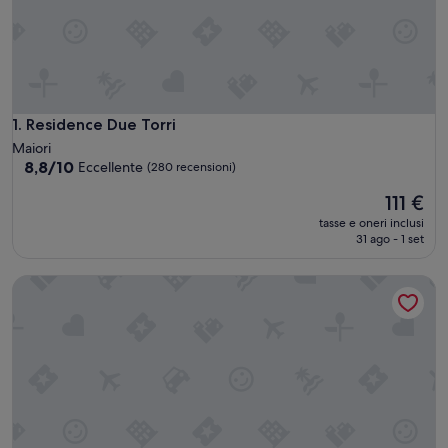
Residence Due Torri
1. Residence Due Torri
Maiori
8.8
8,8/10
Eccellente
(280 recensioni)
su
Il
111 €
10,
prezzo
Eccellente,
tasse e oneri inclusi
attuale
(280
31 ago - 1 set
è
recensioni)
111 €
Room to dream