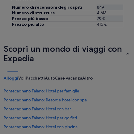
u
T
r
h
Numero di recensioni degli ospiti
849
a
e
Numero di strutture
4.613
g
r
Prezzo più basso
79 €
o
o
Prezzo più alto
415 €
d
o
e
m
d
w
i
a
Scopri un mondo di viaggi con
u
s
n
a
Expedia
a
h
v
o
i
t
s
a
Alloggi
Voli
Pacchetti
Auto
Case vacanza
Altro
t
n
a
d
Pontecagnano Faiano: Hotel per famiglie
m
c
e
a
Pontecagnano Faiano: Resort e hotel con spa
r
n
a
Pontecagnano Faiano: Hotel con bar
n
v
o
Pontecagnano Faiano: Hotel per golfisti
i
t
g
a
Pontecagnano Faiano: Hotel con piscina
l
d