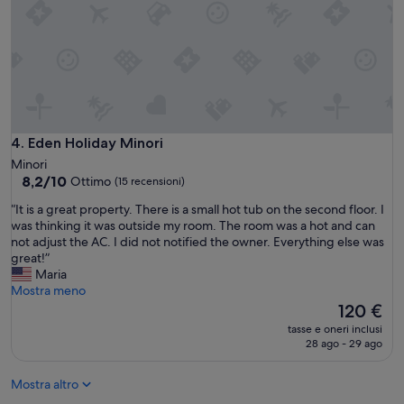
r
r
s
a
o
s
n
p
a
a
l
z
e
i
s
o
u
s
Eden Holiday Minori
4. Eden Holiday Minori
p
o
Minori
e
,
8.2
8,2/10
Ottimo
(15 recensioni)
r
p
su
g
u
“
“It is a great property. There is a small hot tub on the second floor. I
10,
e
l
I
was thinking it was outside my room. The room was a hot and can
Ottimo,
n
i
t
not adjust the AC. I did not notified the owner. Everything else was
(15
t
t
i
great!”
recensioni)
i
o
s
Maria
l
e
a
Mostra meno
e
a
g
Il
120 €
e
r
r
prezzo
tasse e oneri inclusi
a
r
e
attuale
28 ago - 29 ago
l
e
a
è
l
d
t
120 €
a
a
Mostra altro
p
m
t
r