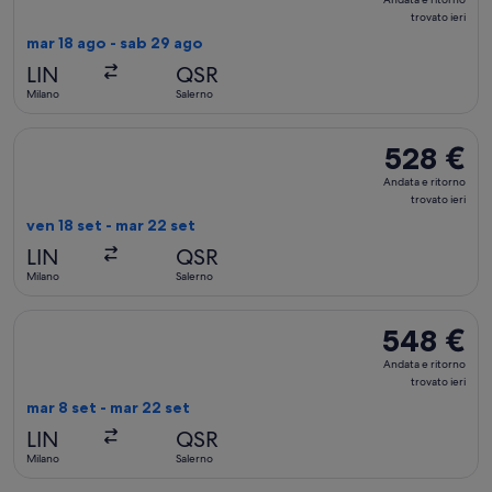
e
trovato ieri
ritorno,
mar 18 ago - sab 29 ago
trovato
LIN
QSR
ieri
Milano
Salerno
Seleziona il volo AeroItalia, in partenza ven 18 set da Milano 
528 €
528 €
Andata
Andata e ritorno
e
trovato ieri
ritorno,
ven 18 set - mar 22 set
trovato
LIN
QSR
ieri
Milano
Salerno
Seleziona il volo AeroItalia, in partenza mar 8 set da Milano a
548 €
548 €
Andata
Andata e ritorno
e
trovato ieri
ritorno,
mar 8 set - mar 22 set
trovato
LIN
QSR
ieri
Milano
Salerno