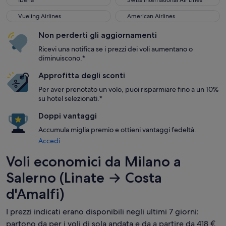
Iberia
Swiss International Air Lines
Vueling Airlines
American Airlines
Vueling Airlines
American Airlines
Non perderti gli aggiornamenti
Ricevi una notifica se i prezzi dei voli aumentano o
diminuiscono.*
Approfitta degli sconti
Per aver prenotato un volo, puoi risparmiare fino a un 10%
su hotel selezionati.*
Doppi vantaggi
Accumula miglia premio e ottieni vantaggi fedeltà.
Accedi
Voli economici da Milano a
Salerno (Linate → Costa
d'Amalfi)
I prezzi indicati erano disponibili negli ultimi 7 giorni:
partono da per i voli di sola andata e da a partire da 418 €