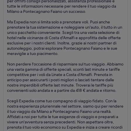
per offrirti consigli personalizzati, assistenza professionale e
tutte le informazioni necessarie per rendere il tuo viaggio da
Milano a Pontecagnano Faiano un successo.
Ma Expedia non si limita solo a prenotare voli. Puoi anche
prenotare la tua sistemazione e noleggiare un'auto, il tutto in un
unico pacchetto conveniente. Scegli tra una vasta selezione di
hotel nelle vicinanze di Costa d'Amalfi e approfitta delle offerte
esclusive per i nostri clienti. Inoltre, grazie ai nostri partner di
autonoleggio, potrai esplorare Pontecagnano Faiano e le sue
meraviglie a tuo piacimento.
Non perdere l'occasione di risparmiare sul tuo viaggio. Abbiamo
una vasta gamma di offerte speciali, sconti last minute e tariffe
competitive per i voli da Linate a Costa d'Amalfi. Prenota in
anticipo per assicurarti i posti migliori o lasciati tentare dalle
nostre imperdibili offerte last minute. Troverai le tariffe più
convenienti solo andata e a partire da 418 € andata e ritorno.
Scegli Expedia come tuo compagno di viaggio fidato. Con la
nostra esperienza pluriennale nel settore, siamo qui per rendere
il tuo viaggio da Milano a Pontecagnano Faiano una realtà.
Affidati a noi per tutte le tue esigenze di viaggio e preparati a
vivere un'avventura senza precedenti. Non aspettare oltre,
prenota il tuo volo economico su Expedia e inizia a creare ricordi