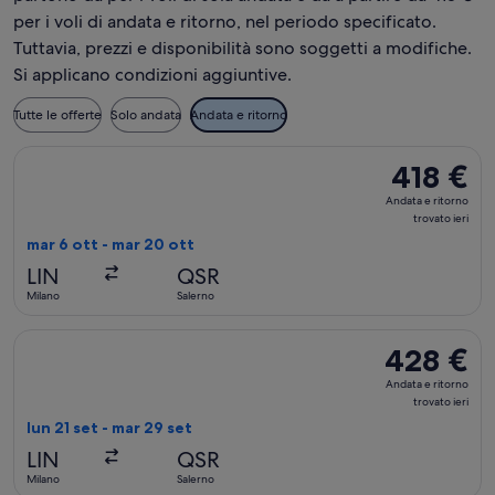
per i voli di andata e ritorno, nel periodo specificato.
Tuttavia, prezzi e disponibilità sono soggetti a modifiche.
Si applicano condizioni aggiuntive.
Tutte le offerte
Solo andata
Andata e ritorno
Seleziona il volo AeroItalia, in partenza mar 6 ott da Milano a
418 €
418 €
Andata
Andata e ritorno
e
trovato ieri
ritorno,
mar 6 ott - mar 20 ott
trovato
LIN
QSR
ieri
Milano
Salerno
Seleziona il volo AeroItalia, in partenza lun 21 set da Milano 
428 €
428 €
Andata
Andata e ritorno
e
trovato ieri
ritorno,
lun 21 set - mar 29 set
trovato
LIN
QSR
ieri
Milano
Salerno