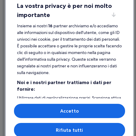
La vostra privacy è per noi molto
Informazioni legali/Contatti
importante
Linee guida sui contenuti e segnalazione dei contenuti
Insieme ai nostri
16
partner archiviamo e/o accediamo
Supporto
alle informazioni sul dispositivo dell'utente, come gli ID
univoci nei cookie, per il trattamento dei dati personali.
Assistenza clienti
È possibile accettare o gestire le proprie scelte facendo
Contattaci
clic di seguito o in qualsiasi momento nella pagina
dell'informativa sulla privacy. Queste scelte verranno
Come cancellare un volo
segnalate ai nostri partner e non influenzeranno i dati
Come modificare la prenotazione di un hotel o una casa vacanze
sulla navigazione.
Tempistiche per i rimborsi
Noi e i nostri partner trattiamo i dati per
fornire:
Utilizzare un coupon Expedia
Utilizzare dati di geolocalizzazione precisi. Scansione attiva
Documenti per i viaggi internazionali
delle caratteristiche del dispositivo ai fini
dell’identificazione. Archiviare informazioni su dispositivo
Accetto
e/o accedervi. Pubblicità e contenuti personalizzati,
misurazione delle prestazioni dei contenuti e degli
annunci, ricerche sul pubblico, sviluppo di servizi.
Expedia, Inc. non è responsabile dei contenuti di siti esterni.
Rifiuta tutti
Elenco dei partner (fornitori)
© 2026 Expedia, Inc., una società di Expedia Group. Tutti i diritti riservati.