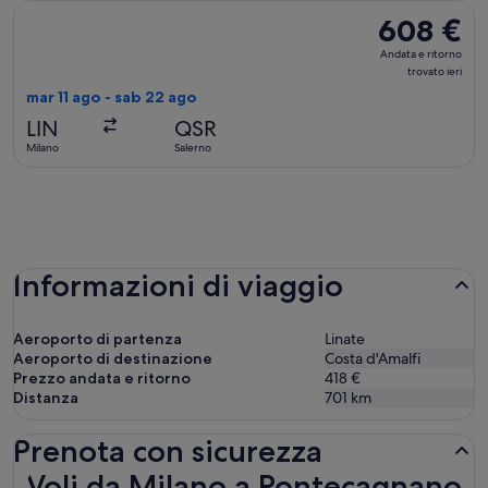
Seleziona il volo AeroItalia, in partenza mar 11 ago da Milano
608 €
608 €
Andata
Andata e ritorno
e
trovato ieri
ritorno,
mar 11 ago - sab 22 ago
trovato
LIN
QSR
ieri
Milano
Salerno
Informazioni di viaggio
Aeroporto di partenza
Linate
Aeroporto di destinazione
Costa d'Amalfi
Prezzo andata e ritorno
418 €
Distanza
701
km
Prenota con sicurezza
Voli da Milano a Pontecagnano Faiano
Voli da Milano a Pontecagnano