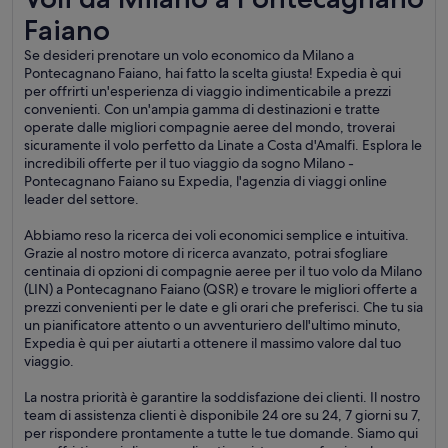
Faiano
Se desideri prenotare un volo economico da Milano a
Pontecagnano Faiano, hai fatto la scelta giusta! Expedia è qui
per offrirti un'esperienza di viaggio indimenticabile a prezzi
convenienti. Con un'ampia gamma di destinazioni e tratte
operate dalle migliori compagnie aeree del mondo, troverai
sicuramente il volo perfetto da Linate a Costa d'Amalfi. Esplora le
incredibili offerte per il tuo viaggio da sogno Milano -
Pontecagnano Faiano su Expedia, l'agenzia di viaggi online
leader del settore.
Abbiamo reso la ricerca dei voli economici semplice e intuitiva.
Grazie al nostro motore di ricerca avanzato, potrai sfogliare
centinaia di opzioni di compagnie aeree per il tuo volo da Milano
(LIN) a Pontecagnano Faiano (QSR) e trovare le migliori offerte a
prezzi convenienti per le date e gli orari che preferisci. Che tu sia
un pianificatore attento o un avventuriero dell'ultimo minuto,
Expedia è qui per aiutarti a ottenere il massimo valore dal tuo
viaggio.
La nostra priorità è garantire la soddisfazione dei clienti. Il nostro
team di assistenza clienti è disponibile 24 ore su 24, 7 giorni su 7,
per rispondere prontamente a tutte le tue domande. Siamo qui