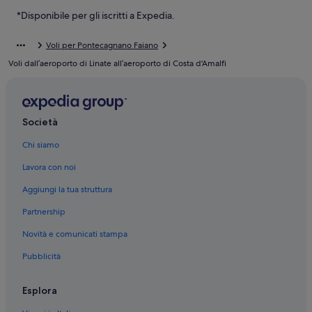
Pontecagnano Faiano: Hotel per golfisti
*Disponibile per gli iscritti a Expedia.
Pontecagnano Faiano: Hotel con piscina
Pontecagnano Faiano: Hotel sulla spiaggia
Voli per Pontecagnano Faiano
Voli dall’aeroporto di Linate all’aeroporto di Costa d'Amalfi
Pontecagnano Faiano: Hotel con servizi business
Bellizzi: hotel a 5 stelle
Bellizzi: hotel a 4 stelle
Società
Pontecagnano Faiano: hotel a 3 stelle
Chi siamo
Bellizzi: hotel Best Western
Lavora con noi
Bellizzi: hotel Belmond
Aggiungi la tua struttura
Pontecagnano Faiano: hotel Best Western
Pontecagnano Faiano: Affittacamere
Partnership
Pontecagnano Faiano: Aparthotel
Novità e comunicati stampa
Pontecagnano Faiano: Ostelli
Pubblicità
Pontecagnano Faiano: Complessi di appartamenti
Esplora
Pontecagnano Faiano: Case private in affitto