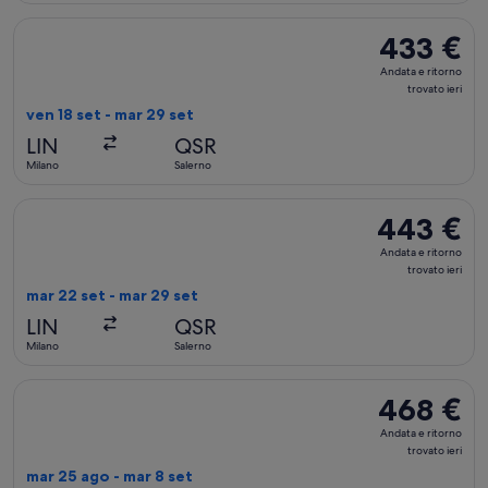
Seleziona il volo AeroItalia, in partenza ven 18 set da Milano 
433 €
433 €
Andata
Andata e ritorno
e
trovato ieri
ritorno,
ven 18 set - mar 29 set
trovato
LIN
QSR
ieri
Milano
Salerno
Seleziona il volo AeroItalia, in partenza mar 22 set da Milano 
443 €
443 €
Andata
Andata e ritorno
e
trovato ieri
ritorno,
mar 22 set - mar 29 set
trovato
LIN
QSR
ieri
Milano
Salerno
Seleziona il volo AeroItalia, in partenza mar 25 ago da Milano
468 €
468 €
Andata
Andata e ritorno
e
trovato ieri
ritorno,
mar 25 ago - mar 8 set