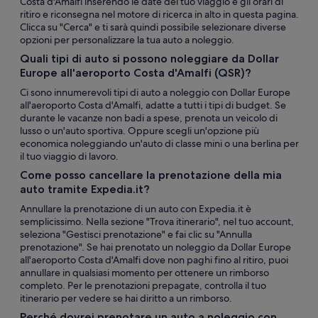
Costa d'Amalfi inserendo le date del tuo viaggio e gli orari di
ritiro e riconsegna nel motore di ricerca in alto in questa pagina.
Clicca su "Cerca" e ti sarà quindi possibile selezionare diverse
opzioni per personalizzare la tua auto a noleggio.
Quali tipi di auto si possono noleggiare da Dollar
Europe all'aeroporto Costa d'Amalfi (QSR)?
Ci sono innumerevoli tipi di auto a noleggio con Dollar Europe
all'aeroporto Costa d'Amalfi, adatte a tutti i tipi di budget. Se
durante le vacanze non badi a spese, prenota un veicolo di
lusso o un'auto sportiva. Oppure scegli un'opzione più
economica noleggiando un'auto di classe mini o una berlina per
il tuo viaggio di lavoro.
Come posso cancellare la prenotazione della mia
auto tramite Expedia.it?
Annullare la prenotazione di un auto con Expedia.it è
semplicissimo. Nella sezione "Trova itinerario", nel tuo account,
seleziona "Gestisci prenotazione" e fai clic su "Annulla
prenotazione". Se hai prenotato un noleggio da Dollar Europe
all'aeroporto Costa d'Amalfi dove non paghi fino al ritiro, puoi
annullare in qualsiasi momento per ottenere un rimborso
completo. Per le prenotazioni prepagate, controlla il tuo
itinerario per vedere se hai diritto a un rimborso.
Perché dovrei prenotare un auto a noleggio con