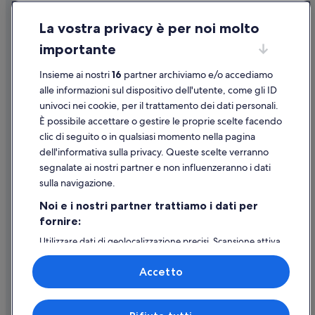
Condizioni per l'utilizzo
La vostra privacy è per noi molto
Informazioni legali/Contatti
importante
Linee guida sui contenuti e segnalazione dei contenuti
Insieme ai nostri
16
partner archiviamo e/o accediamo
Supporto
alle informazioni sul dispositivo dell'utente, come gli ID
univoci nei cookie, per il trattamento dei dati personali.
Assistenza clienti
È possibile accettare o gestire le proprie scelte facendo
Contattaci
clic di seguito o in qualsiasi momento nella pagina
dell'informativa sulla privacy. Queste scelte verranno
Come cancellare un volo
segnalate ai nostri partner e non influenzeranno i dati
Come modificare la prenotazione di un hotel o una casa vacanze
sulla navigazione.
Tempistiche per i rimborsi
Noi e i nostri partner trattiamo i dati per
fornire:
Utilizzare un coupon Expedia
Utilizzare dati di geolocalizzazione precisi. Scansione attiva
Documenti per i viaggi internazionali
delle caratteristiche del dispositivo ai fini
dell’identificazione. Archiviare informazioni su dispositivo
Accetto
e/o accedervi. Pubblicità e contenuti personalizzati,
misurazione delle prestazioni dei contenuti e degli
annunci, ricerche sul pubblico, sviluppo di servizi.
Expedia, Inc. non è responsabile dei contenuti di siti esterni.