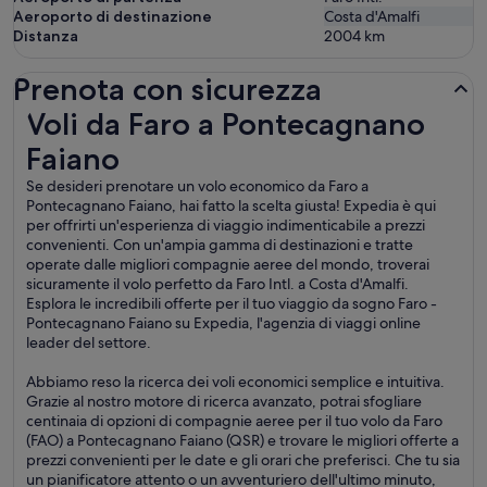
Aeroporto di destinazione
Costa d'Amalfi
Distanza
2004
km
Prenota con sicurezza
Voli da Faro a Pontecagnano Faiano
Voli da Faro a Pontecagnano
Faiano
Se desideri prenotare un volo economico da Faro a
Pontecagnano Faiano, hai fatto la scelta giusta! Expedia è qui
per offrirti un'esperienza di viaggio indimenticabile a prezzi
convenienti. Con un'ampia gamma di destinazioni e tratte
operate dalle migliori compagnie aeree del mondo, troverai
sicuramente il volo perfetto da Faro Intl. a Costa d'Amalfi.
Esplora le incredibili offerte per il tuo viaggio da sogno Faro -
Pontecagnano Faiano su Expedia, l'agenzia di viaggi online
leader del settore.
Abbiamo reso la ricerca dei voli economici semplice e intuitiva.
Grazie al nostro motore di ricerca avanzato, potrai sfogliare
centinaia di opzioni di compagnie aeree per il tuo volo da Faro
(FAO) a Pontecagnano Faiano (QSR) e trovare le migliori offerte a
prezzi convenienti per le date e gli orari che preferisci. Che tu sia
un pianificatore attento o un avventuriero dell'ultimo minuto,