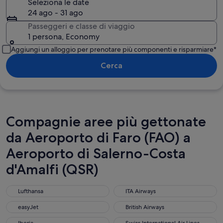
Seleziona le date
24 ago - 31 ago
Passeggeri e classe di viaggio
1 persona, Economy
Aggiungi un alloggio per prenotare più componenti e risparmiare*
Cerca
Compagnie aree più gettonate
da Aeroporto di Faro (FAO) a
Aeroporto di Salerno-Costa
d'Amalfi (QSR)
Lufthansa
ITA Airways
Lufthansa
ITA Airways
easyJet
British Airways
easyJet
British Airways
Iberia
Swiss International Air Lines