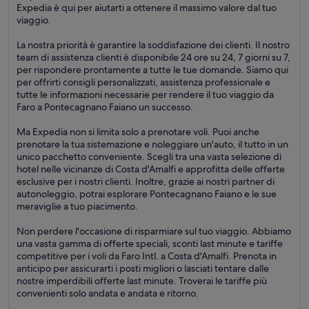
Expedia è qui per aiutarti a ottenere il massimo valore dal tuo
viaggio.
La nostra priorità è garantire la soddisfazione dei clienti. Il nostro
team di assistenza clienti è disponibile 24 ore su 24, 7 giorni su 7,
per rispondere prontamente a tutte le tue domande. Siamo qui
per offrirti consigli personalizzati, assistenza professionale e
tutte le informazioni necessarie per rendere il tuo viaggio da
Faro a Pontecagnano Faiano un successo.
Ma Expedia non si limita solo a prenotare voli. Puoi anche
prenotare la tua sistemazione e noleggiare un'auto, il tutto in un
unico pacchetto conveniente. Scegli tra una vasta selezione di
hotel nelle vicinanze di Costa d'Amalfi e approfitta delle offerte
esclusive per i nostri clienti. Inoltre, grazie ai nostri partner di
autonoleggio, potrai esplorare Pontecagnano Faiano e le sue
meraviglie a tuo piacimento.
Non perdere l'occasione di risparmiare sul tuo viaggio. Abbiamo
una vasta gamma di offerte speciali, sconti last minute e tariffe
competitive per i voli da Faro Intl. a Costa d'Amalfi. Prenota in
anticipo per assicurarti i posti migliori o lasciati tentare dalle
nostre imperdibili offerte last minute. Troverai le tariffe più
convenienti solo andata e andata e ritorno.