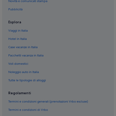
Novità e comunicati stampa
Pontecagnano Faiano: Guest house
Pubblicità
Pontecagnano Faiano: Case private in affitto
Pontecagnano Faiano: Affittacamere
Esplora
Pontecagnano Faiano: B&B
Viaggi in Italia
Pontecagnano Faiano: Appartamenti
Hotel in Italia
Pontecagnano Faiano: Agriturismi
Case vacanze in Italia
Bellizzi: Appartamenti
Pacchetti vacanza in Italia
Bellizzi: Chalet
Voli domestici
Bellizzi: Case private in affitto
Noleggio auto in Italia
Bellizzi: Campeggi
Tutte le tipologie di alloggi
Bellizzi: Residence
Bellizzi: Affittacamere
Regolamenti
Bellizzi: B&B
Termini e condizioni generali (prenotazioni Vrbo escluse)
Stazione di Montecorvino: Inn
Termini e condizioni di Vrbo
Sant'antonio: Resort