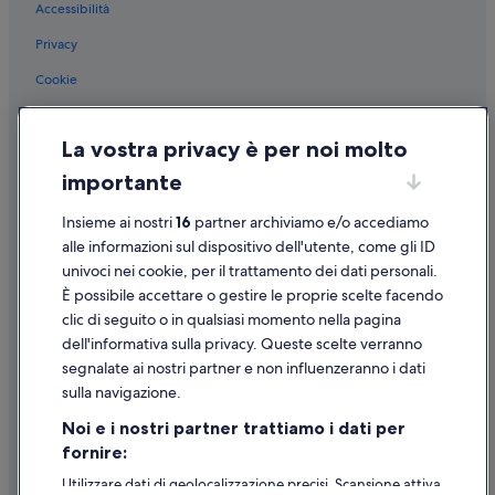
Accessibilità
Sant'antonio: Aparthotel
Privacy
Cookie
Condizioni per l'utilizzo
La vostra privacy è per noi molto
Informazioni legali/Contatti
importante
Linee guida sui contenuti e segnalazione dei contenuti
Insieme ai nostri
16
partner archiviamo e/o accediamo
Supporto
alle informazioni sul dispositivo dell'utente, come gli ID
univoci nei cookie, per il trattamento dei dati personali.
Assistenza clienti
È possibile accettare o gestire le proprie scelte facendo
Contattaci
clic di seguito o in qualsiasi momento nella pagina
dell'informativa sulla privacy. Queste scelte verranno
Come cancellare un volo
segnalate ai nostri partner e non influenzeranno i dati
Come modificare la prenotazione di un hotel o una casa vacanze
sulla navigazione.
Tempistiche per i rimborsi
Noi e i nostri partner trattiamo i dati per
fornire:
Utilizzare un coupon Expedia
Utilizzare dati di geolocalizzazione precisi. Scansione attiva
Documenti per i viaggi internazionali