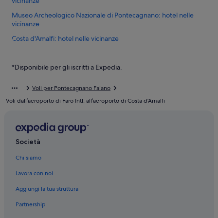
vicinanze
Museo Archeologico Nazionale di Pontecagnano: hotel nelle
vicinanze
Costa d'Amalfi: hotel nelle vicinanze
Bellizzi: hotel a 5 stelle
*Disponibile per gli iscritti a Expedia.
Bellizzi: hotel a 4 stelle
Pontecagnano Faiano: hotel a 5 stelle
Voli per Pontecagnano Faiano
Pontecagnano Faiano: Hotel con bar
Voli dall’aeroporto di Faro Intl. all’aeroporto di Costa d'Amalfi
Pontecagnano Faiano: Hotel con Wi-Fi
Pontecagnano Faiano: Resort e hotel con spa
Pontecagnano Faiano: Hotel sulla spiaggia
Società
Pontecagnano Faiano: Hotel con servizi business
Chi siamo
Pontecagnano Faiano: Hotel con piscina
Lavora con noi
Pontecagnano Faiano: Hotel con animali ammessi
Aggiungi la tua struttura
Pontecagnano Faiano: Aparthotel
Partnership
Pontecagnano Faiano: Inn