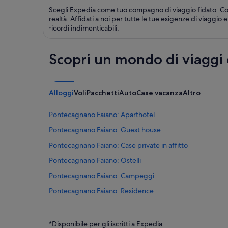
Scegli Expedia come tuo compagno di viaggio fidato. Con
realtà. Affidati a noi per tutte le tue esigenze di viaggi
ricordi indimenticabili.
Scopri un mondo di viaggi
Alloggi
Voli
Pacchetti
Auto
Case vacanza
Altro
Pontecagnano Faiano: Aparthotel
Pontecagnano Faiano: Guest house
Pontecagnano Faiano: Case private in affitto
Pontecagnano Faiano: Ostelli
Pontecagnano Faiano: Campeggi
Pontecagnano Faiano: Residence
Bellizzi: Case private in affitto
Sant'antonio: Resort
*Disponibile per gli iscritti a Expedia.