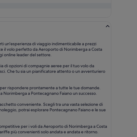
ti un'esperienza di viaggio indimenticabile a prezzi
e il volo perfetto da Aeroporto di Norimberga a Costa
i online leader del settore.
aia di opzioni di compagnie aeree per il tuo volo da
ci. Che tu sia un pianificatore attento o un avventuriero
su 7, per rispondere prontamente a tutte le tue domande.
gio da Norimberga a Pontecagnano Faiano un successo.
pacchetto conveniente. Scegli tra una vasta selezione di
autonoleggio, potrai esplorare Pontecagnano Faiano e le sue
competitive per i voli da Aeroporto di Norimberga a Costa
 tariffe più convenienti solo andata e andata e ritorno.