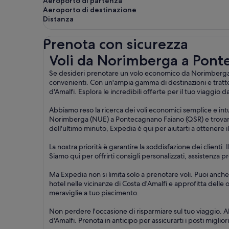
Aeroporto di partenza
Aeroporto di destinazione
Distanza
Prenota con sicurezza
Voli da Norimberga a Pontecagnano Faiano
Voli da Norimberga a Pont
Se desideri prenotare un volo economico da Norimberga a P
convenienti. Con un'ampia gamma di destinazioni e tratt
d'Amalfi. Esplora le incredibili offerte per il tuo viaggi
Abbiamo reso la ricerca dei voli economici semplice e intu
Norimberga (NUE) a Pontecagnano Faiano (QSR) e trovare le 
dell'ultimo minuto, Expedia è qui per aiutarti a ottenere 
La nostra priorità è garantire la soddisfazione dei clienti
Siamo qui per offrirti consigli personalizzati, assistenz
Ma Expedia non si limita solo a prenotare voli. Puoi anche
hotel nelle vicinanze di Costa d'Amalfi e approfitta delle 
meraviglie a tuo piacimento.
Non perdere l'occasione di risparmiare sul tuo viaggio. A
d'Amalfi. Prenota in anticipo per assicurarti i posti miglior