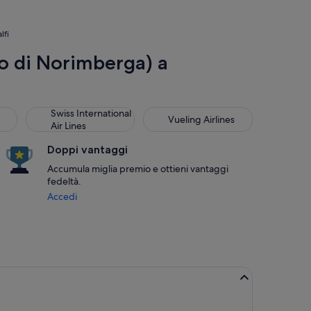
lfi
 di Norimberga) a
Swiss International Air Lines
Vueling Airlines
Swiss International
Vueling Airlines
Air Lines
Doppi vantaggi
Accumula miglia premio e ottieni vantaggi
fedeltà.
Accedi