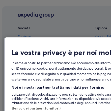
Bellizzi: hotel Best Western
Pontecagnano Faiano: Hotel per famiglie
Pontecagnano Faiano: Hotel con azienda vinicola
Pontecagnano Faiano: Hotel con servizi business
Società
Esplora
Museo Archeologico Nazionale di Pontecagnano: hotel ne
Chi siamo
Viaggi in Ital
Costa d'Amalfi: hotel nelle vicinanze
Lavora con noi
Hotel in Ital
Bellizzi: hotel a 5 stelle
La vostra privacy è per noi m
Aggiungi la tua struttura
Case vacanze
Pontecagnano Faiano: hotel a 3 stelle
Partnership
Pacchetti vac
Insieme ai nostri
16
partner archiviamo e/o accediamo alle informa
Novità e comunicati stampa
Voli domesti
gli ID univoci nei cookie, per il trattamento dei dati personali. È p
scelte facendo clic di seguito o in qualsiasi momento nella pagina
Pubblicità
Noleggio aut
scelte verranno segnalate ai nostri partner e non influenzeranno i 
Tutte le tipo
Noi e i nostri partner trattiamo i dati per fornire:
Utilizzare dati di geolocalizzazione precisi. Scansione attiva delle carat
dell’identificazione. Archiviare informazioni su dispositivo e/o accede
misurazione delle prestazioni dei contenuti e degli annunci, ricerche s
Elenco dei partner (fornitori)