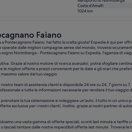
Aeroporto di Norimberga
Costa d'Amalfi
1024
km
ecagnano Faiano
ontecagnano Faiano, hai fatto la scelta giusta! Expedia è qui per offrir
e operate dalle migliori compagnie aeree del mondo, troverai sicurament
o da sogno Norimberga - Pontecagnano Faiano su Expedia, l'agenzia di viagg
itiva. Grazie al nostro motore di ricerca avanzato, potrai sfogliare centin
migliori offerte a prezzi convenienti per le date e gli orari che preferis
il massimo valore dal tuo viaggio.
. Il nostro team di assistenza clienti è disponibile 24 ore su 24, 7 giorni 
a professionale e tutte le informazioni necessarie per rendere il tuo viag
 prenotare la tua sistemazione e noleggiare un'auto, il tutto in un unico 
offerte esclusive per i nostri clienti. Inoltre, grazie ai nostri partner di 
bbiamo una vasta gamma di offerte speciali, sconti last minute e tariffe 
i o lasciati tentare dalle nostre imperdibili offerte last minute. Troverai le