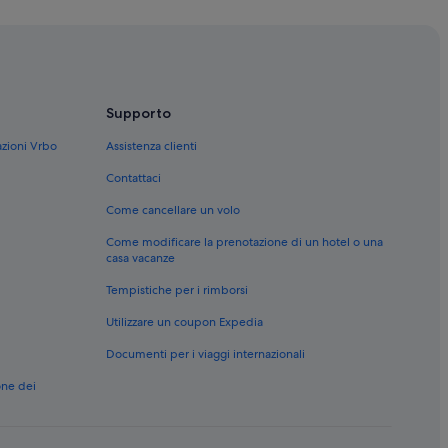
scina
nimali ammessi
el con spa
ar
Supporto
azioni Vrbo
Assistenza clienti
Contattaci
le
Come cancellare un volo
Come modificare la prenotazione di un hotel o una
casa vacanze
Tempistiche per i rimborsi
Utilizzare un coupon Expedia
Documenti per i viaggi internazionali
one dei