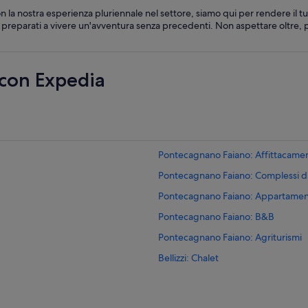
 la nostra esperienza pluriennale nel settore, siamo qui per rendere il
o e preparati a vivere un'avventura senza precedenti. Non aspettare oltre, 
 con Expedia
Pontecagnano Faiano: Affittacame
Pontecagnano Faiano: Complessi d
Pontecagnano Faiano: Appartamen
Pontecagnano Faiano: B&B
Pontecagnano Faiano: Agriturismi
Bellizzi: Chalet
Stazione di Montecorvino: Inn
Sant'antonio: Aparthotel