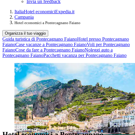
Invia un feedback
Italia
Hotel economici
Expedia.it
Campania
Hotel economici a Pontecagnano Faiano
Organizza il tuo viaggio
Guida turistica di Pontecagnano Faiano
Hotel presso Pontecagnano
Faiano
Case vacanze a Pontecagnano Faiano
Voli per Pontecagnano
Faiano
Cose da fare a Pontecagnano Faiano
Noleggi auto a
Pontecagnano Faiano
Pacchetti vacanza per Pontecagnano Faiano
Hotel economici a Pontecagnano