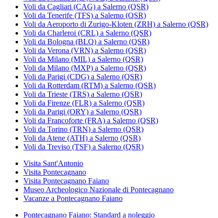
Voli da Cagliari (CAG) a Salerno (QSR)
Voli da Tenerife (TFS) a Salerno (QSR)
Voli da Aeroporto di Zurigo-Kloten (ZRH) a Salerno (QSR)
Voli da Charleroi (CRL) a Salerno (QSR)
Voli da Bologna (BLQ) a Salerno (QSR)
Voli da Verona (VRN) a Salerno (QSR)
Voli da Milano (MIL) a Salerno (QSR)
Voli da Milano (MXP) a Salerno (QSR)
Voli da Parigi (CDG) a Salerno (QSR)
Voli da Rotterdam (RTM) a Salerno (QSR)
Voli da Trieste (TRS) a Salerno (QSR)
Voli da Firenze (FLR) a Salerno (QSR)
Voli da Parigi (ORY) a Salerno (QSR)
Voli da Francoforte (FRA) a Salerno (QSR)
Voli da Torino (TRN) a Salerno (QSR)
Voli da Atene (ATH) a Salerno (QSR)
Voli da Treviso (TSF) a Salerno (QSR)
Visita Sant'Antonio
Visita Pontecagnano
Visita Pontecagnano Faiano
Museo Archeologico Nazionale di Pontecagnano
Vacanze a Pontecagnano Faiano
Pontecagnano Faiano: Standard a noleggio