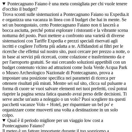
Pontecagnano Faiano è una meta consigliata per chi vuole tenere
d'occhio il budget?
Trova sconti sulle sistemazioni a Pontecagnano Faiano su Expedia.it
e organizza una vacanza in linea con il budget che hai in mente. Se
sei un buongustaio, certo Pontecagnano Faiano non ti lascerà a
bocca asciutta, perché potrai esplorare i ristoranti e la vibrante scena
notturna del posto. Puoi mettere a confronto una varietà di diverse
sistemazioni con Tariffe Expedia e prezzi speciali riservati agli
iscritti e cogliere l'offerta più adatta a te. Affidandoti ai filtri per le
ricerche che effettui sul nostro sito, puoi cercare per prezzo a notte, o
in base ai servizi più ricercati, come colazione e trasferimento da e
per l'aeroporto gratuiti. Se stai cercando soluzioni appetibili con un
budget contenuto vicino ad attrazioni come Isola Verde Acqua Park
o Museo Archeologico Nazionale di Pontecagnano, prova a
impostare una posizione specifica nei parametri di ricerca per
ottenere risultati più mirati. Mentre sei sul sito, clicca sul pulsante a
forma di cuore se vuoi salvare elementi nei tuoi preferiti, così potrai
riaprire la pagina senza fatica quando avrai preso delle decisioni. Ti
serve anche un'auto a noleggio o un volo? Puoi scegliere tra questi
pacchetti vacanze Volo + Hotel, per risparmiare un bel po' e
organizzare come muoverti una volta a destinazione in un solo
colpo.
Qual è il periodo migliore per un viaggio low cost a
Pontecagnano Faiano?
Il meteo è un fattore importante durante il tuo soggiorno a