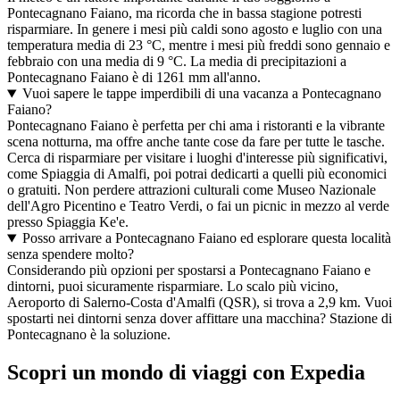
Pontecagnano Faiano, ma ricorda che in bassa stagione potresti
risparmiare. In genere i mesi più caldi sono agosto e luglio con una
temperatura media di 23 °C, mentre i mesi più freddi sono gennaio e
febbraio con una media di 9 °C. La media di precipitazioni a
Pontecagnano Faiano è di 1261 mm all'anno.
Vuoi sapere le tappe imperdibili di una vacanza a Pontecagnano
Faiano?
Pontecagnano Faiano è perfetta per chi ama i ristoranti e la vibrante
scena notturna, ma offre anche tante cose da fare per tutte le tasche.
Cerca di risparmiare per visitare i luoghi d'interesse più significativi,
come Spiaggia di Amalfi, poi potrai dedicarti a quelli più economici
o gratuiti. Non perdere attrazioni culturali come Museo Nazionale
dell'Agro Picentino e Teatro Verdi, o fai un picnic in mezzo al verde
presso Spiaggia Ke'e.
Posso arrivare a Pontecagnano Faiano ed esplorare questa località
senza spendere molto?
Considerando più opzioni per spostarsi a Pontecagnano Faiano e
dintorni, puoi sicuramente risparmiare. Lo scalo più vicino,
Aeroporto di Salerno-Costa d'Amalfi (QSR), si trova a 2,9 km. Vuoi
spostarti nei dintorni senza dover affittare una macchina? Stazione di
Pontecagnano è la soluzione.
Scopri un mondo di viaggi con Expedia