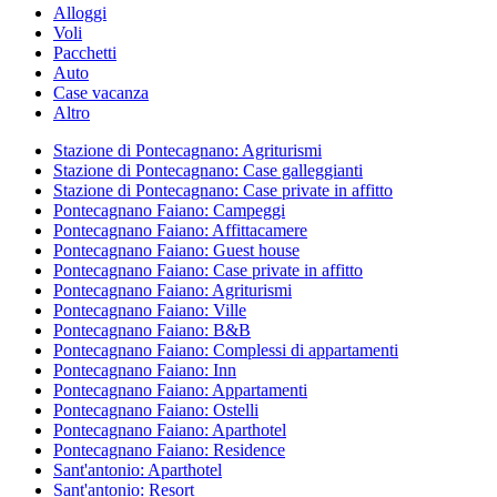
Alloggi
Voli
Pacchetti
Auto
Case vacanza
Altro
Stazione di Pontecagnano: Agriturismi
Stazione di Pontecagnano: Case galleggianti
Stazione di Pontecagnano: Case private in affitto
Pontecagnano Faiano: Campeggi
Pontecagnano Faiano: Affittacamere
Pontecagnano Faiano: Guest house
Pontecagnano Faiano: Case private in affitto
Pontecagnano Faiano: Agriturismi
Pontecagnano Faiano: Ville
Pontecagnano Faiano: B&B
Pontecagnano Faiano: Complessi di appartamenti
Pontecagnano Faiano: Inn
Pontecagnano Faiano: Appartamenti
Pontecagnano Faiano: Ostelli
Pontecagnano Faiano: Aparthotel
Pontecagnano Faiano: Residence
Sant'antonio: Aparthotel
Sant'antonio: Resort