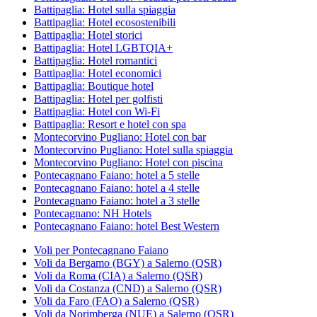
Battipaglia: Hotel sulla spiaggia
Battipaglia: Hotel ecosostenibili
Battipaglia: Hotel storici
Battipaglia: Hotel LGBTQIA+
Battipaglia: Hotel romantici
Battipaglia: Hotel economici
Battipaglia: Boutique hotel
Battipaglia: Hotel per golfisti
Battipaglia: Hotel con Wi-Fi
Battipaglia: Resort e hotel con spa
Montecorvino Pugliano: Hotel con bar
Montecorvino Pugliano: Hotel sulla spiaggia
Montecorvino Pugliano: Hotel con piscina
Pontecagnano Faiano: hotel a 5 stelle
Pontecagnano Faiano: hotel a 4 stelle
Pontecagnano Faiano: hotel a 3 stelle
Pontecagnano: NH Hotels
Pontecagnano Faiano: hotel Best Western
Voli per Pontecagnano Faiano
Voli da Bergamo (BGY) a Salerno (QSR)
Voli da Roma (CIA) a Salerno (QSR)
Voli da Costanza (CND) a Salerno (QSR)
Voli da Faro (FAO) a Salerno (QSR)
Voli da Norimberga (NUE) a Salerno (QSR)