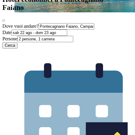
Faiano
Dove vuoi andare?
Date
Persone
Cerca