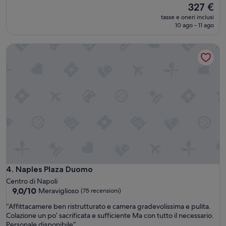
o
Il
327 €
10,
ß
prezzo
Eccezionale,
tasse e oneri inclusi
z
attuale
(25
10 ago - 11 ago
ü
è
recensioni)
g
327 €
Naples Plaza Duomo
i
g
e
n
B
a
l
k
o
n
u
n
s
e
Naples Plaza Duomo
4. Naples Plaza Duomo
r
Centro di Napoli
e
9.0
9,0/10
Meraviglioso
(75 recensioni)
s
su
Z
“
“Affittacamere ben ristrutturato e camera gradevolissima e pulita.
10,
i
A
Colazione un po’ sacrificata e sufficiente Ma con tutto il necessario.
Meraviglioso,
m
f
Personale disponibile”
(75