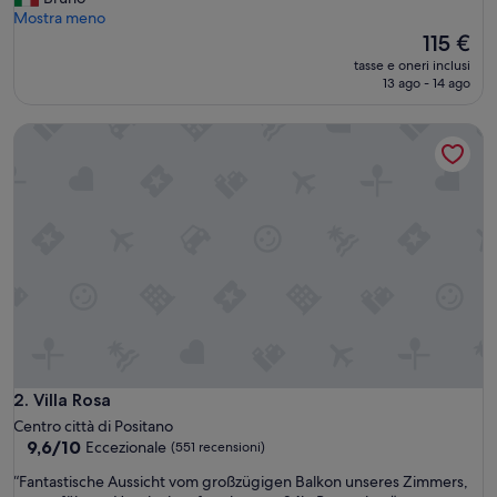
Eccezionale,
u
Mostra meno
(422
t
Il
115 €
recensioni)
t
prezzo
tasse e oneri inclusi
o
attuale
13 ago - 14 ago
p
è
e
115 €
Villa Rosa
r
f
e
t
t
o
”
Villa Rosa
2. Villa Rosa
Centro città di Positano
9.6
9,6/10
Eccezionale
(551 recensioni)
su
“
“Fantastische Aussicht vom großzügigen Balkon unseres Zimmers,
10,