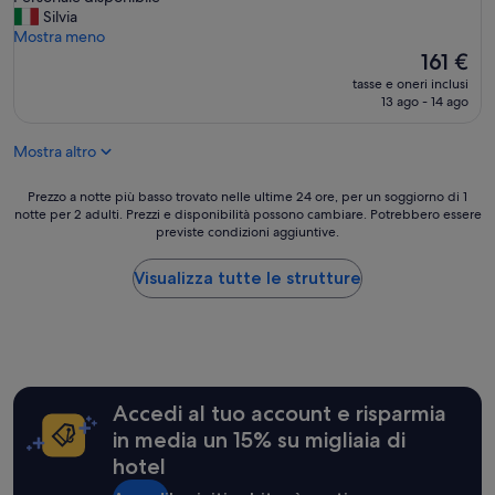
m
f
Silvia
recensioni)
e
i
Mostra meno
r
t
Il
161 €
s
t
prezzo
tasse e oneri inclusi
,
a
attuale
13 ago - 14 ago
g
c
è
u
a
161 €
t
Mostra altro
m
g
e
e
r
Prezzo
Prezzo a notte più basso trovato nelle ultime 24 ore, per un soggiorno di 1
f
e
notte per 2 adulti. Prezzi e disponibilità possono cambiare. Potrebbero essere
a
ü
previste condizioni aggiuntive.
b
notte
h
e
più
r
n
basso
Visualizza tutte le strutture
t
r
trovato
e
i
nelle
s
s
ultime
H
t
24
o
r
ore,
t
u
per
e
Accedi al tuo account e risparmia
t
un
l
t
soggiorno
in media un 15% su migliaia di
m
u
di
hotel
i
r
1
t
a
notte