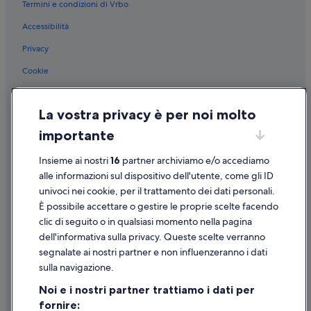
e
Termini e condizioni di Vrbo
Acciaroli: B&B
d
Accessibilità
Agropoli: B&B
i
s
Agropoli: Campeggi
Privacy
p
o
Avellino: Agriturismi
Cookie
n
Sorrento: B&B
i
Condizioni per l'utilizzo
b
Palinuro: B&B
La vostra privacy è per noi molto
Informazioni legali/Contatti
i
l
Laceno: Agriturismi
importante
Linee guida sui contenuti e segnalazione dei contenuti
e
Sapri: Campeggi
”
Insieme ai nostri
16
partner archiviamo e/o accediamo
Supporto
Baia Domizia: Case private in affitto
alle informazioni sul dispositivo dell'utente, come gli ID
univoci nei cookie, per il trattamento dei dati personali.
Mondragone: Case private in affitto
Assistenza clienti
È possibile accettare o gestire le proprie scelte facendo
Mondragone: Campeggi
Contattaci
clic di seguito o in qualsiasi momento nella pagina
Caserta Vecchia: Agriturismi
dell'informativa sulla privacy. Queste scelte verranno
Come cancellare un volo
segnalate ai nostri partner e non influenzeranno i dati
Procida: B&B
Come modificare la prenotazione di un hotel o una casa vacanze
sulla navigazione.
Afragola: B&B
Tempistiche per i rimborsi
Noi e i nostri partner trattiamo i dati per
Acerra: B&B
fornire:
Utilizzare un coupon Expedia