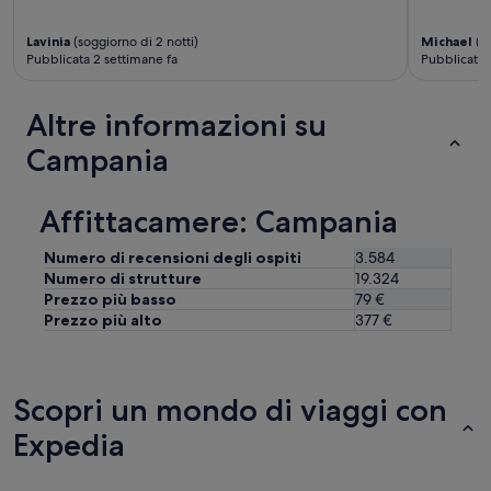
”
u
l
Lavinia
(soggiorno di 2 notti)
Michael
(so
i
Pubblicata 2 settimane fa
Pubblicata 
t
a
Altre informazioni su
.
C
Campania
o
l
a
Affittacamere: Campania
z
i
o
Numero di recensioni degli ospiti
3.584
n
Numero di strutture
19.324
e
Prezzo più basso
79 €
u
Prezzo più alto
377 €
n
p
o
’
Scopri un mondo di viaggi con
s
a
Expedia
c
r