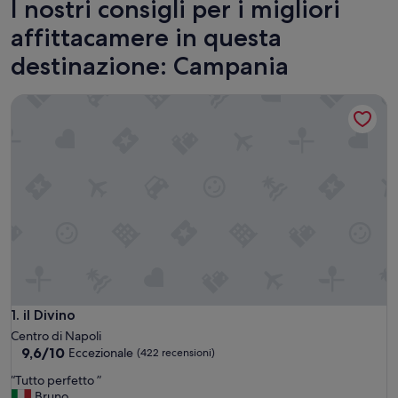
I nostri consigli per i migliori
affittacamere in questa
destinazione: Campania
il Divino
il Divino
1. il Divino
Centro di Napoli
9.6
9,6/10
Eccezionale
(422 recensioni)
su
“
“Tutto perfetto ”
10,
T
Bruno