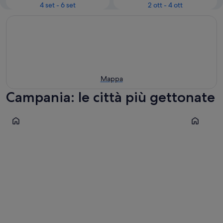
4 set - 6 set
2 ott - 4 ott
Mappa
Campania: le città più gettonate
Napoli
Sorrento
Napoli
Sorrent