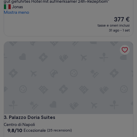
F
gut geführtes Hotel mit aufmerksamer 24h-Rezeptiom”
Eccezionale,
a
Jonas
(551
n
Mostra meno
recensioni)
t
Il
377 €
a
prezzo
tasse e oneri inclusi
s
attuale
31 ago - 1 set
t
è
i
377 €
Palazzo Doria Suites
s
c
h
e
A
u
s
s
i
c
h
t
v
o
Palazzo Doria Suites
3. Palazzo Doria Suites
m
Centro di Napoli
g
9.8
9,8/10
Eccezionale
(25 recensioni)
r
su