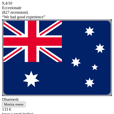
9,4/10
Eccezionale
(827 recensioni)
“We had good experience”
Dharmesh
Mostra meno
133 €
tasse e oneri inclusi