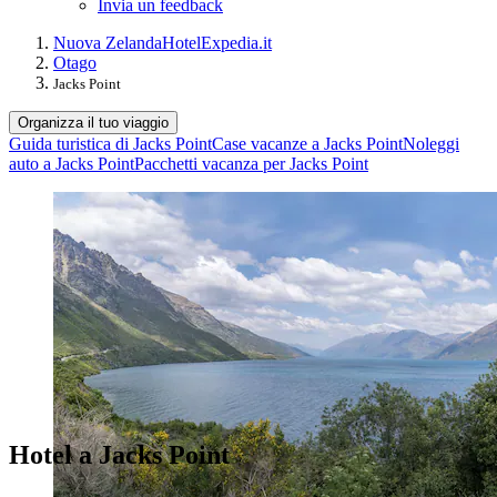
Invia un feedback
Nuova Zelanda
Hotel
Expedia.it
Otago
Jacks Point
Organizza il tuo viaggio
Guida turistica di Jacks Point
Case vacanze a Jacks Point
Noleggi
auto a Jacks Point
Pacchetti vacanza per Jacks Point
Hotel a Jacks Point