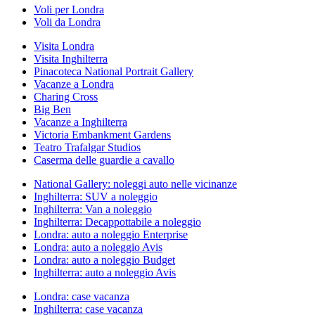
Voli per Londra
Voli da Londra
Visita Londra
Visita Inghilterra
Pinacoteca National Portrait Gallery
Vacanze a Londra
Charing Cross
Big Ben
Vacanze a Inghilterra
Victoria Embankment Gardens
Teatro Trafalgar Studios
Caserma delle guardie a cavallo
National Gallery: noleggi auto nelle vicinanze
Inghilterra: SUV a noleggio
Inghilterra: Van a noleggio
Inghilterra: Decappottabile a noleggio
Londra: auto a noleggio Enterprise
Londra: auto a noleggio Avis
Londra: auto a noleggio Budget
Inghilterra: auto a noleggio Avis
Londra: case vacanza
Inghilterra: case vacanza