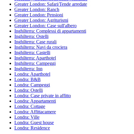
Greater London: Safari/Tende arredate
Greater London: Ranch
Greater London: Pensioni
Greater London: Agriturismi
Greater London: Case sull'albero
Inghilterra: Complessi di appartamenti
Inghilterra: Ostelli
Inghilterra: Case rurali
Inghilterra: Navi da crociera
Inghilterra: Castelli
Inghilterra: Aparthotel
Inghilterra: Campeggi
Inghilterra: Inn
Londra: Aparthotel
Londra: B&B
Londra: Campeggi
Londra: Ostelli
Londra: Case private in affitto
Londra: Appartamenti
Londra: Cottage
Londra: Affittacamere
Londra: Ville
Londra: Guest house
Londra: Residence