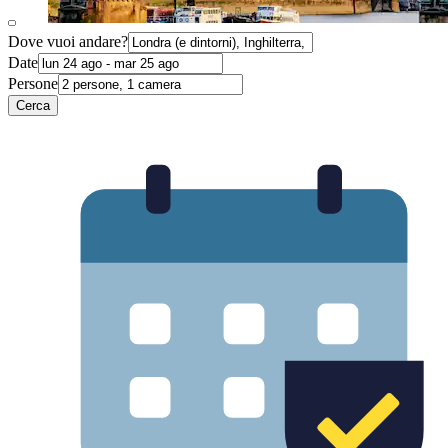
Dove vuoi andare?
Date
Persone
Cerca