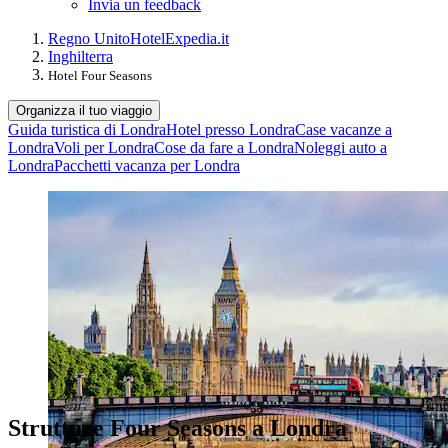
Invia un feedback
Regno Unito
Hotel
Expedia.it
Inghilterra
Hotel Four Seasons
Organizza il tuo viaggio
Guida turistica di Londra
Hotel presso Londra
Case vacanze a
Londra
Voli per Londra
Cose da fare a Londra
Noleggi auto a
Londra
Pacchetti vacanza per Londra
Strutture Four Seasons a Londra