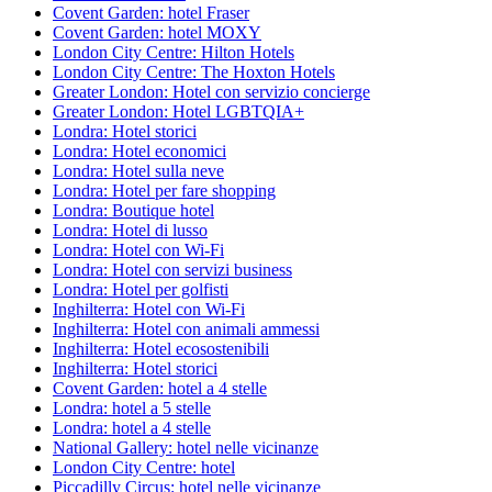
Covent Garden: hotel Fraser
Covent Garden: hotel MOXY
London City Centre: Hilton Hotels
London City Centre: The Hoxton Hotels
Greater London: Hotel con servizio concierge
Greater London: Hotel LGBTQIA+
Londra: Hotel storici
Londra: Hotel economici
Londra: Hotel sulla neve
Londra: Hotel per fare shopping
Londra: Boutique hotel
Londra: Hotel di lusso
Londra: Hotel con Wi-Fi
Londra: Hotel con servizi business
Londra: Hotel per golfisti
Inghilterra: Hotel con Wi-Fi
Inghilterra: Hotel con animali ammessi
Inghilterra: Hotel ecosostenibili
Inghilterra: Hotel storici
Covent Garden: hotel a 4 stelle
Londra: hotel a 5 stelle
Londra: hotel a 4 stelle
National Gallery: hotel nelle vicinanze
London City Centre: hotel
Piccadilly Circus: hotel nelle vicinanze