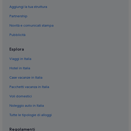
Londra: Marriott Hotels & Resorts
Aggiungi la tua struttura
Londra: Morgans Hotel Group
Partnership
Londra: Kempinski Hotels & Resorts
Novità e comunicati stampa
Londra: hotel Dylan Apartments
Pubblicità
Londra: hotel Freetobook
Londra: hotel SACO Serviced Apartments
Esplora
Londra: Hilton Hotels
Viaggi in Italia
Londra: hotel Fraser
Hotel in Italia
Londra: hotel Firmdale
Case vacanze in Italia
Londra: hotel Relais & Chateaux
Pacchetti vacanza in Italia
Londra: hotel Independent
Voli domestici
Londra: hotel YHA
Londra: NH Hotels
Noleggio auto in Italia
Londra: Millennium Hotels
Tutte le tipologie di alloggi
Londra: Apex Hotels
Regolamenti