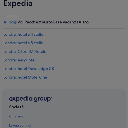
Expedia
Alloggi
Voli
Pacchetti
Auto
Case vacanza
Altro
Londra: hotel a 4 stelle
Londra: hotel a 5 stelle
Londra: CitizenM Hotels
Londra: easyHotel
Londra: hotel Travelodge UK
Londra: hotel Motel One
Londra: hotel Four Seasons
Londra: hotel Saba Group
Londra: hotel Fairmont
Società
Londra: hotel Dorchester Collection
Chi siamo
Londra: hotel Oakwood
Lavora con noi