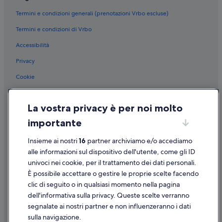
Londra: GLH Hotels
Termini e condizioni generali (prenotazioni Vrbo escluse)
London City Centre: The Hoxton Hotels
Termini e condizioni di Vrbo
London City Centre: hotel
Accessibilità
Admiralty Arch: hotel nelle vicinanze
Greater London: hotel
Privacy
Inghilterra: hotel
Cookie
Greater London: Hotel per fare shopping
Condizioni per l'utilizzo
Greater London: Hotel con servizio concierge
La vostra privacy è per noi molto
Informazioni legali/Contatti
Londra: Hotel storici
importante
Linee guida sui contenuti e segnalazione dei contenuti
Londra: Hotel con palestra
Insieme ai nostri
16
partner archiviamo e/o accediamo
Supporto
Londra: Resort e hotel con spa
alle informazioni sul dispositivo dell'utente, come gli ID
univoci nei cookie, per il trattamento dei dati personali.
Londra: Hotel con casinò
Assistenza clienti
È possibile accettare o gestire le proprie scelte facendo
Londra: Hotel economici
Contattaci
clic di seguito o in qualsiasi momento nella pagina
dell'informativa sulla privacy. Queste scelte verranno
Londra: Hotel LGBTQIA+
Come cancellare un volo
segnalate ai nostri partner e non influenzeranno i dati
Inghilterra: Hotel con Wi-Fi
Come modificare la prenotazione di un hotel o una casa vacanze
sulla navigazione.