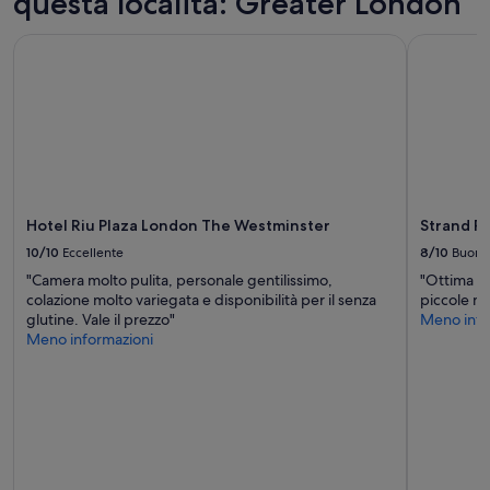
questa località: Greater London
Hotel Riu Plaza London The Westminster
Strand Pal
Hotel Riu Plaza London The Westminster
Strand Pa
10/10
Eccellente
8/10
Buono
"Camera molto pulita, personale gentilissimo,
"Ottima po
colazione molto variegata e disponibilità per il senza
piccole ma
glutine. Vale il prezzo"
Meno info
Meno informazioni