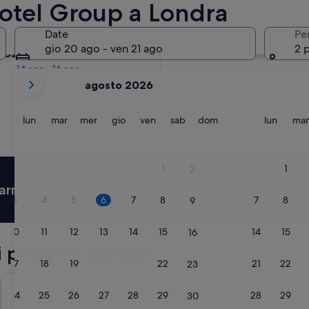
otel Group a Londra
Domani
Date
Pe
7 ago - 8 ago
gio 20 ago - ven 21 ago
2 
prossimo fine settimana
14 ago - 16 ago
i
agosto 2026
mesi
mostrati
al
lunedì
martedì
mercoledì
giovedì
venerdì
sabato
domenica
lunedì
lun
mar
mer
gio
ven
sab
dom
lun
mar
momento
sono
August
1
1
2
2026
armia in media un 15% su migliaia di hotel
e
3
4
5
6
7
8
7
8
9
September
2026.
10
11
12
13
14
15
14
15
16
i pressi di Londra
17
18
19
20
21
22
21
22
23
Premier Inn Heathrow Airport Terminal 4
Bedford Ho
24
25
26
27
28
29
28
29
30