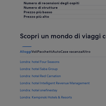
Numero di recensioni degli ospiti
Numero di strutture
Prezzo più basso
Prezzo più alto
Scopri un mondo di viaggi 
Alloggi
Voli
Pacchetti
Auto
Case vacanza
Altro
Londra: hotel Four Seasons
Londra: hotel Saba Group
Londra: hotel Red Carnation
Londra: hotel Intelligent Revenue Management
Londra: hotel onefinestay
Londra: Kempinski Hotels & Resorts
Londra: hotel Fairmont