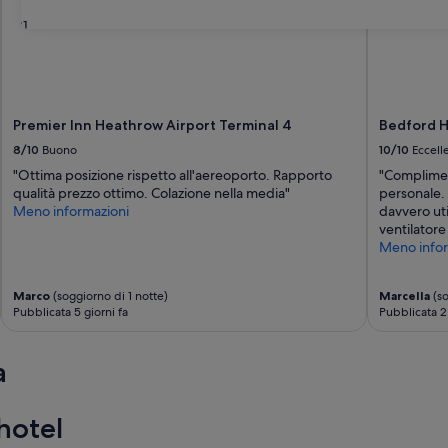
31
Premier Inn Heathrow Airport Terminal 4
Bedford H
8/10
Buono
10/10
Eccell
"Ottima posizione rispetto all'aereoporto. Rapporto
"Compliment
qualità prezzo ottimo. Colazione nella media"
personale. 
Meno informazioni
davvero uti
ventilatore
Meno infor
Marco
(soggiorno di 1 notte)
Marcella
(so
Pubblicata 5 giorni fa
Pubblicata 2
a
hotel