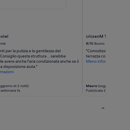
otel
citizenM Tower of Lo
ente
8/10
Buono
i per la pulizia e la gentilezza del
"Comodissimo in posizio
Consiglio questa struttura ...sarebbe
terrazza con vista mozzaf
le avere anche l'aria condizionata anche se il
Meno informazioni
 a disposizione aiuta."
mazioni
ggiorno di 2 notti)
Mauro
(soggiorno di 4 notti
 settimane fa
Pubblicata 2 settimane fa