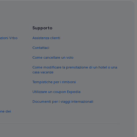
Supporto
azioni Vrbo
Assistenza clienti
tments
Contattaci
Come cancellare un volo
ollection
Come modificare la prenotazione di un hotel o una
tels
casa vacanze
Tempistiche per i rimborsi
Utilizzare un coupon Expedia
Documenti per i viaggi internazionali
one dei