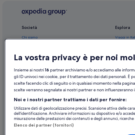
Londra: Hilton Hotels
Londra: hotel Rocco Forte
Londra: hotel Oakwood
Società
Esplora
Londra: hotel Motel One
Chi siamo
Viaggi in Ital
Londra: hotel Yotel
Lavora con noi
Hotel in Ital
Londra: hotel Best Western
La vostra privacy è per noi m
Aggiungi la tua struttura
Case vacanze
Londra: hotel Fraser
Partnership
Pacchetti vac
Insieme ai nostri
16
partner archiviamo e/o accediamo alle informa
Covent Garden: hotel Melia
Novità e comunicati stampa
Voli domesti
gli ID univoci nei cookie, per il trattamento dei dati personali. È p
Greater London: Hotel con servizio concierge
scelte facendo clic di seguito o in qualsiasi momento nella pagina
Pubblicità
Noleggio aut
Londra: Hotel con servizi business
scelte verranno segnalate ai nostri partner e non influenzeranno i 
Tutte le tipo
Londra: Hotel con palestra
Noi e i nostri partner trattiamo i dati per fornire:
Londra: Boutique hotel
Utilizzare dati di geolocalizzazione precisi. Scansione attiva delle carat
dell’identificazione. Archiviare informazioni su dispositivo e/o accede
Londra: Hotel sulla neve
misurazione delle prestazioni dei contenuti e degli annunci, ricerche s
Londra: Hotel economici
Elenco dei partner (fornitori)
Londra: Resort e hotel con spa