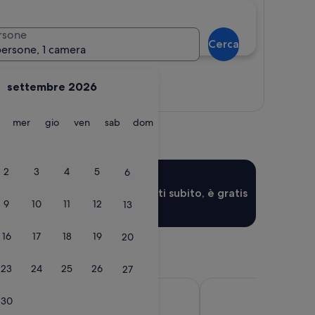
rsone
Cerca
persone, 1 camera
settembre 2026
Mappa
martedì
mercoledì
giovedì
venerdì
sabato
domenica
mer
gio
ven
sab
dom
2
3
4
5
6
Accedi
Iscriviti subito, è gratis
9
10
11
12
13
16
17
18
19
20
23
24
25
26
27
tel
citizenM Tower of Lo
30