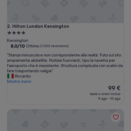
i
c
o
p
r
Hilton London Kensington
2. Hilton London Kensington
o
Struttura
b
a
l
Kensington
e
4.0
8.0
8,0/10
Ottimo
(1.003 recensioni)
m
su
stelle
“
“Stanza minuscola e non corrispondente alla realtà. Foto sul sito
a
10,
S
ampiamente abbellite. Notizie fuorvianti, tipo la navetta per
:
Ottimo,
t
l'aeroporto che è inesistente. Struttura complicata con scalini da
t
(1.003
a
fare trasportando valigie”
e
recensioni)
n
Riccardo
m
z
Mostra meno
p
a
Il
e
99 €
m
prezzo
r
tasse e oneri inclusi
i
attuale
a
9 ago - 10 ago
n
è
t
u
99 €
u
Hampton by Hilton London Waterloo
s
r
c
a
o
a
l
r