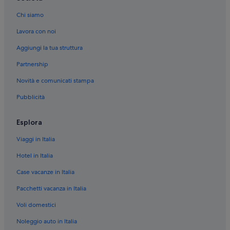
Londra: Hotel con bar
Chi siamo
Londra: Hotel storici
Lavora con noi
Londra: Hotel con animali ammessi
Aggiungi la tua struttura
Londra: Hotel ecosostenibili
Partnership
Londra: Hotel LGBTQIA+
Novità e comunicati stampa
Londra: Resort e hotel con spa
Pubblicità
Londra: Hotel con casinò
Londra: Boutique hotel
Esplora
Londra: Hotel con servizi business
Viaggi in Italia
Covent Garden: Resort e hotel con spa
Hotel in Italia
Covent Garden: Hotel con servizi business
Case vacanze in Italia
Inghilterra: Hotel di lusso
Pacchetti vacanza in Italia
Inghilterra: Hotel con bar
Voli domestici
Inghilterra: Hotel con piscina
Inghilterra: Hotel con Wi-Fi
Noleggio auto in Italia