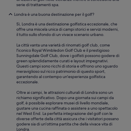
è
serie di trattamenti spa.
s
t
Londra è una buona destinazione per il golf?
a
t
Sì, Londra è una destinazione golfistica eccezionale, che
a
offre una miscela unica di campi storici e servizi moderni,
r
il tutto sullo sfondo di un vivace scenario urbano.
i
f
La città vanta una varietà di rinomati golf club, come
a
l'iconico Royal Wimbledon Golf Club e il prestigioso
t
Sunningdale Golf Club, dove i golfisti possono godere di
t
green splendidamente curati e layout impegnativi.
a
Questi campi sono ricchi di storia e offrono uno sguardo
s
meraviglioso sul ricco patrimonio di questo sport,
o
garantendo al contempo un'esperienza golfistica
l
eccezionale.
o
i
Oltre ai campi, le attrazioni culturali di Londra sono un
l
richiamo significativo. Dopo una giornata sui campi da
p
golf, è possibile esplorare musei di livello mondiale,
r
gustare una cucina raffinata o assistere a uno spettacolo
i
nel West End. La perfetta integrazione del golf con le
m
diverse offerte della città assicura che i visitatori possano
o
godere sia di un'ottima partita che della vivace vita di
g
Londra.