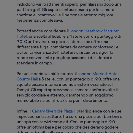
n
i
includono vari trattamenti superbi per rilassarsi dopo una
o
e
partita a golf. Gli ospiti si entusiasmano per le camere
a
”
spaziose e incantevoli, e il personale attento migliora
p
l'esperienza complessiva.
i
e
Potresti anche considerare il
London Heathrow Marriott
d
Hotel
, una scelta affidabile a 4 stelle con un punteggio di
i
9.0. Qui, troverai una piscina interna che offre una
P
rinfrescante fuga, completata da camere confortevoli e
u
pulite. La vicinanza dell'hotel ai vicini campi da golf lo
r
rende conveniente per gli appassionati desiderosi di
t
scendere in campo.
r
o
Per un'esperienza più lussuosa, il
London Marriott Hotel
p
County Hall
a 5 stelle, con un punteggio di 9.0, offre una
p
squisita piscina interna insieme a viste mozzafiato sul
o
Tamigi. Gli ospiti apprezzano le camere confortevoli e il
l
servizio cordiale e attento, garantendo un soggiorno
a
memorabile sia per il relax che per il divertimento.
c
a
Infine, il
Canary Riverside Plaza Hotel
risplende con le sue
m
impressionanti strutture, tra cui una piscina per bambini e
e
una spa con servizi completi. Con un punteggio di 9.0,
r
offre un'ottima base per coloro che desiderano godere
a
di lezioni di golf nelle vicinanze mentre si concedono una