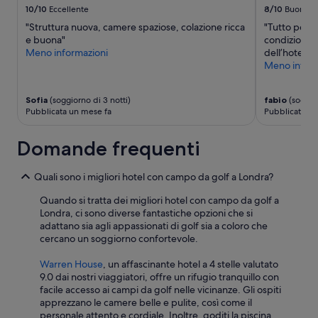
Potrebbero
o
10/10
Eccellente
8/10
Buono
n
essere
o
t
"Struttura nuova, camere spaziose, colazione ricca
"Tutto perf
previste
O
i
e buona"
condizionata
condizioni
t
,
Meno informazioni
dell’hotel"
aggiuntive.
t
t
Meno inform
i
i
m
p
o
o
Sofia
(soggiorno di 3 notti)
fabio
(soggior
i
Pubblicata un mese fa
Pubblicata un
l
l
a
b
n
Domande frequenti
u
a
f
v
f
e
Quali sono i migliori hotel con campo da golf a Londra?
e
t
t
Quando si tratta dei migliori hotel con campo da golf a
t
p
Londra, ci sono diverse fantastiche opzioni che si
a
e
adattano sia agli appassionati di golf sia a coloro che
p
r
cercano un soggiorno confortevole.
e
l
r
a
Warren House
, un affascinante hotel a 4 stelle valutato
l
c
9.0 dai nostri viaggiatori, offre un rifugio tranquillo con
'
o
facile accesso ai campi da golf nelle vicinanze. Gli ospiti
a
l
apprezzano le camere belle e pulite, così come il
e
a
personale attento e cordiale. Inoltre, goditi la piscina
r