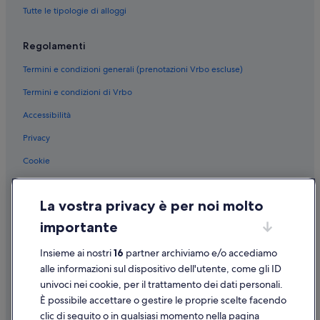
Inghilterra: Hotel LGBTQIA+
Tutte le tipologie di alloggi
Inghilterra: Hotel per fare shopping
Regolamenti
Inghilterra: Hotel per chi ama l'avventura
Termini e condizioni generali (prenotazioni Vrbo escluse)
Inghilterra: Hotel con servizi business
Termini e condizioni di Vrbo
Inghilterra: Hotel ecosostenibili
Accessibilità
Inghilterra: Hotel storici
Inghilterra: Hotel sulla neve
Privacy
Inghilterra: Hotel con servizio concierge
Cookie
London City Centre: Hotel all inclusive
Condizioni per l'utilizzo
London City Centre: hotel a 5 stelle
La vostra privacy è per noi molto
Informazioni legali/Contatti
Londra: hotel a 4 stelle
importante
Linee guida sui contenuti e segnalazione dei contenuti
Londra: hotel a 5 stelle
Insieme ai nostri
16
partner archiviamo e/o accediamo
Supporto
Greater London: Ville
alle informazioni sul dispositivo dell'utente, come gli ID
univoci nei cookie, per il trattamento dei dati personali.
Greater London: Residence
Assistenza clienti
È possibile accettare o gestire le proprie scelte facendo
Greater London: Capsule Hotel
Contattaci
clic di seguito o in qualsiasi momento nella pagina