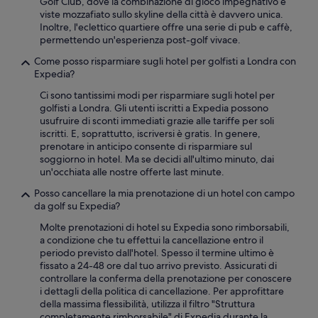
Golf Club, dove la combinazione di gioco impegnativo e
l
viste mozzafiato sullo skyline della città è davvero unica.
l
Inoltre, l'eclettico quartiere offre una serie di pub e caffè,
e
permettendo un'esperienza post-golf vivace.
t
t
Come posso risparmiare sugli hotel per golfisti a Londra con
o
Expedia?
e
v
Ci sono tantissimi modi per risparmiare sugli hotel per
u
golfisti a Londra. Gli utenti iscritti a Expedia possono
o
usufruire di sconti immediati grazie alle tariffe per soli
t
iscritti. E, soprattutto, iscriversi è gratis. In genere,
a
prenotare in anticipo consente di risparmiare sul
r
soggiorno in hotel. Ma se decidi all'ultimo minuto, dai
e
un'occhiata alle nostre offerte last minute.
i
Posso cancellare la mia prenotazione di un hotel con campo
c
da golf su Expedia?
e
s
Molte prenotazioni di hotel su Expedia sono rimborsabili,
t
a condizione che tu effettui la cancellazione entro il
i
periodo previsto dall'hotel. Spesso il termine ultimo è
n
fissato a 24-48 ore dal tuo arrivo previsto. Assicurati di
i
controllare la conferma della prenotazione per conoscere
”
i dettagli della politica di cancellazione. Per approfittare
della massima flessibilità, utilizza il filtro "Struttura
completamente rimborsabile" di Expedia durante la