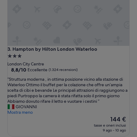
a
i
e
a
n
c
o
o
n
n
c
d
o
i
r
z
r
i
Hampton by Hilton London Waterloo
3. Hampton by Hilton London Waterloo
i
o
Struttura
s
n
a
p
London City Centre
a
o
3.0
8.8
8,8/10
t
Eccellente
(1.324 recensioni)
n
su
a
stelle
“
“Struttura moderna , in ottima posizione vicino alla stazione di
d
10,
t
S
Waterloo Ottimo il buffet per la colazione che offre un’ampia
e
Eccellente,
r
t
scelta di cibi e bevande Le principali attrazioni di raggiungono a
n
(1.324
o
r
piedi Purtroppo la camera è stata rifatta solo il primo giorno
t
recensioni)
p
u
Abbiamo dovuto rifare il letto e vuotare i cestini ”
e
p
t
GIOVANNI
a
o
t
Mostra meno
l
b
u
Il
l
144 €
a
r
prezzo
a
s
tasse e oneri inclusi
a
attuale
r
s
9 ago - 10 ago
m
è
e
a