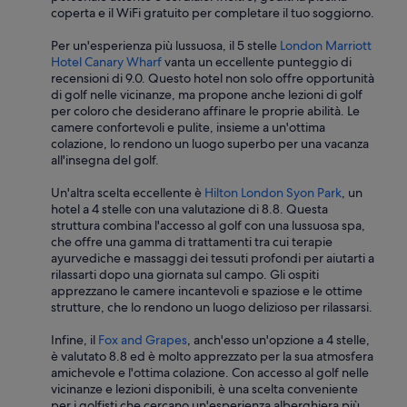
z
coperta e il WiFi gratuito per completare il tuo soggiorno.
o
i
p
o
Per un'esperienza più lussuosa, il 5 stelle
London Marriott
o
n
Hotel Canary Wharf
vanta un eccellente punteggio di
r
e
recensioni di 9.0. Questo hotel non solo offre opportunità
t
c
di golf nelle vicinanze, ma propone anche lezioni di golf
o
h
per coloro che desiderano affinare le proprie abilità. Le
c
e
camere confortevoli e pulite, insieme a un'ottima
h
o
colazione, lo rendono un luogo superbo per una vacanza
e
f
all'insegna del golf.
è
f
i
r
Un'altra scelta eccellente è
Hilton London Syon Park
, un
n
e
hotel a 4 stelle con una valutazione di 8.8. Questa
e
u
struttura combina l'accesso al golf con una lussuosa spa,
s
n
che offre una gamma di trattamenti tra cui terapie
i
’
ayurvediche e massaggi dei tessuti profondi per aiutarti a
s
a
rilassarti dopo una giornata sul campo. Gli ospiti
t
m
apprezzano le camere incantevoli e spaziose e le ottime
e
p
strutture, che lo rendono un luogo delizioso per rilassarsi.
n
i
t
a
Infine, il
Fox and Grapes
, anch'esso un'opzione a 4 stelle,
e
s
è valutato 8.8 ed è molto apprezzato per la sua atmosfera
.
c
amichevole e l'ottima colazione. Con accesso al golf nelle
S
e
vicinanze e lezioni disponibili, è una scelta conveniente
t
l
per i golfisti che cercano un'esperienza alberghiera più