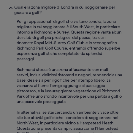
i
o
Qual è la zona migliore di Londra in cui soggiornare per
r
giocare a golf?
n
Per gli appassionati di golf che visitano Londra, la zona
o
migliore in cui soggiornare è il South West, in particolare
A
intorno a Richmond e Surrey. Questa regione vanta alcuni
b
dei club di golf più prestigiosi del paese, tra cui il
b
rinomato Royal Mid-Surrey Golf Club e lo scenografico
i
Richmond Park Golf Course, entrambi offrendo superbe
a
esperienze golfistiche completate da splendidi
m
paesaggi.
o
d
Richmond stessa è una zona affascinante con molti
o
servizi, inclusi deliziosi ristoranti e negozi, rendendola una
v
base ideale sia per il golf che per il tempo libero. La
u
vicinanza al fiume Tamigi aggiunge al paesaggio
t
pittoresco, e la lussureggiante vegetazione di Richmond
o
Park offre uno sfondo incantevole per una partita a golf o
r
una piacevole passeggiata.
i
f
In alternativa, se stai cercando un ambiente vivace oltre
a
alle tue attività golfistiche, considera di soggiornare nel
r
North West, in particolare vicino a Hampstead Heath.
e
Questa zona presenta campi classici come l'Hampstead
i