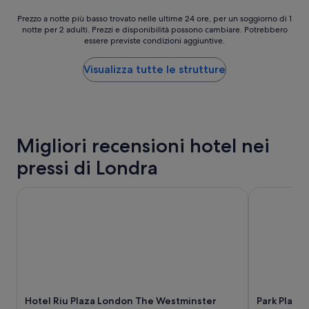
i
e
”
Prezzo
c
Prezzo a notte più basso trovato nelle ultime 24 ore, per un soggiorno di 1
a
notte per 2 adulti. Prezzi e disponibilità possono cambiare. Potrebbero
a
i
b
essere previste condizioni aggiuntive.
notte
n
b
più
o
e
basso
a
Visualizza tutte le strutture
l
trovato
l
l
nelle
l
i
ultime
a
t
24
s
e
ore,
t
.
Migliori recensioni hotel nei
per
a
N
un
z
o
pressi di Londra
soggiorno
i
t
di
o
i
1
Hotel Riu Plaza London The Westminster
Park Plaza 
n
z
notte
e
i
per
d
e
2
i
f
adulti.
W
u
Prezzi
a
o
e
t
r
disponibilità
e
v
possono
r
i
Hotel Riu Plaza London The Westminster
Park Plaza
cambiare.
l
a