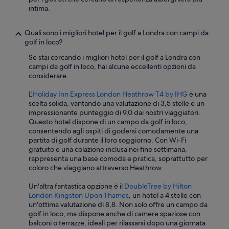
r
t
intima.
u
a
t
d
t
Quali sono i migliori hotel per il golf a Londra con campi da
i
u
golf in loco?
c
r
i
a
Se stai cercando i migliori hotel per il golf a Londra con
b
c
campi da golf in loco, hai alcune eccellenti opzioni da
i
o
considerare.
e
m
b
p
L'
Holiday Inn Express London Heathrow T4 by IHG
è una
e
l
scelta solida, vantando una valutazione di 3,5 stelle e un
v
i
impressionante punteggio di 9,0 dai nostri viaggiatori.
a
c
Questo hotel dispone di un campo da golf in loco,
n
a
consentendo agli ospiti di godersi comodamente una
d
t
partita di golf durante il loro soggiorno. Con Wi-Fi
e
a
gratuito e una colazione inclusa nei fine settimana,
L
c
rappresenta una base comoda e pratica, soprattutto per
e
o
coloro che viaggiano attraverso Heathrow.
p
n
r
s
Un'altra fantastica opzione è il
DoubleTree by Hilton
i
c
London Kingston Upon Thames
, un hotel a 4 stelle con
n
a
un'ottima valutazione di 8,8. Non solo offre un campo da
c
l
golf in loco, ma dispone anche di camere spaziose con
i
i
balconi o terrazze, ideali per rilassarsi dopo una giornata