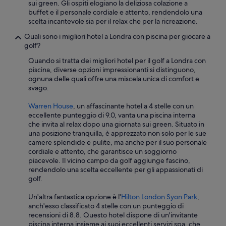
p
n
sui green. Gli ospiti elogiano la deliziosa colazione a
a
i
buffet e il personale cordiale e attento, rendendolo una
l
d
scelta incantevole sia per il relax che per la ricreazione.
i
a
a
Quali sono i migliori hotel a Londra con piscina per giocare a
f
t
golf?
a
t
r
Quando si tratta dei migliori hotel per il golf a Londra con
r
e
piscina, diverse opzioni impressionanti si distinguono,
a
t
ognuna delle quali offre una miscela unica di comfort e
z
r
svago.
i
a
o
s
Warren House
, un affascinante hotel a 4 stelle con un
n
p
eccellente punteggio di 9.0, vanta una piscina interna
i
o
che invita al relax dopo una giornata sui green. Situato in
d
r
una posizione tranquilla, è apprezzato non solo per le sue
i
t
camere splendide e pulite, ma anche per il suo personale
r
a
cordiale e attento, che garantisce un soggiorno
a
n
piacevole. Il vicino campo da golf aggiunge fascino,
g
d
rendendolo una scelta eccellente per gli appassionati di
g
o
golf.
i
v
u
a
Un'altra fantastica opzione è l'
Hilton London Syon Park
,
n
l
anch'esso classificato 4 stelle con un punteggio di
g
i
recensioni di 8.8. Questo hotel dispone di un'invitante
o
g
piscina interna insieme ai suoi eccellenti servizi spa, che