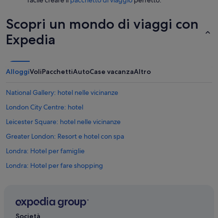
facile creare il
pacchetto di viaggio
perfetto.
Scopri un mondo di viaggi con
Expedia
Alloggi
Voli
Pacchetti
Auto
Case vacanza
Altro
National Gallery: hotel nelle vicinanze
London City Centre: hotel
Leicester Square: hotel nelle vicinanze
Greater London: Resort e hotel con spa
Londra: Hotel per famiglie
Londra: Hotel per fare shopping
Londra: Hotel con palestra
Londra: Hotel di lusso
Londra: Hotel con Wi-Fi
Società