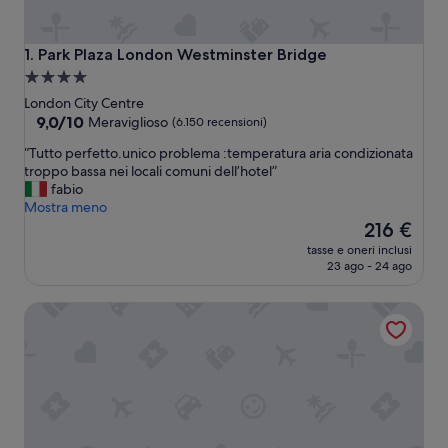
Park Plaza London Westminster Bridge
1. Park Plaza London Westminster Bridge
Struttura
a
London City Centre
4.0
9.0
9,0/10
Meraviglioso
(6.150 recensioni)
su
stelle
“
“Tutto perfetto.unico problema :temperatura aria condizionata
10,
T
troppo bassa nei locali comuni dell’hotel”
Meraviglioso,
u
fabio
(6.150
t
Mostra meno
recensioni)
t
Il
216 €
o
prezzo
tasse e oneri inclusi
p
attuale
23 ago - 24 ago
e
è
r
216 €
Hilton London Kensington
f
e
t
t
o
.
u
n