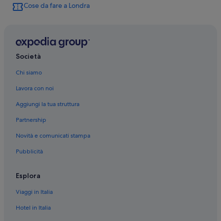
Cose da fare a Londra
Londra: Lodge
Londra: Case galleggianti
Londra: Appartamenti
Londra: Chalet
Società
Londra: Moran Hotel Group
Chi siamo
Londra: hotel Travelodge UK
Lavora con noi
Londra: Morgans Hotel Group
Aggiungi la tua struttura
Londra: hotel Intelligent Revenue Management
Partnership
Londra: hotel PubLove
Novità e comunicati stampa
Londra: hotel onefinestay
Pubblicità
Londra: hotel Saba Group
Londra: Apex Hotels
Esplora
Londra: hotel Rocco Forte
Viaggi in Italia
Londra: hotel OYO Rooms
Hotel in Italia
Londra: CitizenM Hotels