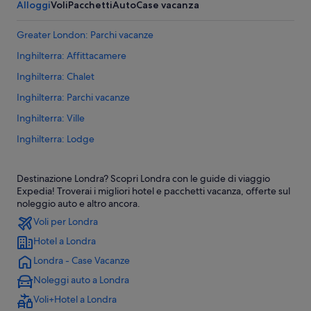
Alloggi
Voli
Pacchetti
Auto
Case vacanza
Greater London: Parchi vacanze
Inghilterra: Affittacamere
Inghilterra: Chalet
Inghilterra: Parchi vacanze
Inghilterra: Ville
Inghilterra: Lodge
Inghilterra: B&B
Destinazione Londra? Scopri Londra con le guide di viaggio
Inghilterra: Castelli
Expedia! Troverai i migliori hotel e pacchetti vacanza, offerte sul
Inghilterra: Pensioni
noleggio auto e altro ancora.
Voli per Londra
Londra: Case private in affitto
Hotel a Londra
Londra: Campeggi
Londra - Case Vacanze
Londra: B&B
Noleggi auto a Londra
Londra: Affittacamere
Voli+Hotel a Londra
Londra: Cottage