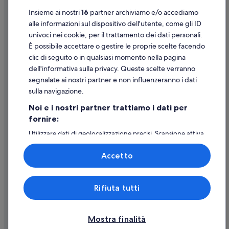
Insieme ai nostri
16
partner archiviamo e/o accediamo
Inghilterra: Hotel con servizi business
Supporto
alle informazioni sul dispositivo dell'utente, come gli ID
Inghilterra: Hotel all inclusive
univoci nei cookie, per il trattamento dei dati personali.
Assistenza clienti
Inghilterra: Hotel sulla neve
È possibile accettare o gestire le proprie scelte facendo
Contattaci
clic di seguito o in qualsiasi momento nella pagina
Inghilterra: Hotel per fare shopping
dell'informativa sulla privacy. Queste scelte verranno
Come cancellare un volo
Inghilterra: Resort e hotel con spa
segnalate ai nostri partner e non influenzeranno i dati
Come modificare la prenotazione di un hotel o una casa vacanze
Inghilterra: Hotel con animali ammessi
sulla navigazione.
Tempistiche per i rimborsi
London City Centre: Hotel all inclusive
Noi e i nostri partner trattiamo i dati per
fornire:
Utilizzare un coupon Expedia
Pinacoteca National Portrait Gallery: hotel nelle vicinanze
Utilizzare dati di geolocalizzazione precisi. Scansione attiva
Admiralty Arch: hotel nelle vicinanze
Documenti per i viaggi internazionali
delle caratteristiche del dispositivo ai fini
Greater London: hotel
dell’identificazione. Archiviare informazioni su dispositivo
Accetto
e/o accedervi. Pubblicità e contenuti personalizzati,
Trafalgar Square: hotel nelle vicinanze
misurazione delle prestazioni dei contenuti e degli
annunci, ricerche sul pubblico, sviluppo di servizi.
Covent Garden: hotel
Expedia, Inc. non è responsabile dei contenuti di siti esterni.
Rifiuta tutti
Elenco dei partner (fornitori)
© 2026 Expedia, Inc., una società di Expedia Group. Tutti i diritti riservati.
Expedia e il logo di Expedia sono marchi registrati o marchi di Expedia,
Inc.
Mostra finalità