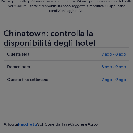
Prezzo per notte più basso trovato nelle ultime 24 ore, per un soggiorno di 1 notte
per 2 adulti. Tariffe e disponibilità sono soggette a modifica. Si applicano
condizioni aggiuntive.
Chinatown: controlla la
disponibilità degli hotel
Cerca
Questa sera
7 ago - 8 ago
i
prezzi
Cerca
Domani sera
8 ago - 9 ago
a
i
Chinatown
prezzi
Cerca
Questo fine settimana
7 ago - 9 ago
per
a
i
stasera,
Chinatown
prezzi
7
per
a
ago
domani
Chinatown
-
notte,
per
8
8
questo
ago
ago
weekend,
Alloggi
Pacchetti
Voli
Cose da fare
Crociere
Auto
-
7