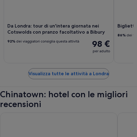
Da Londra: tour di un'intera giornata nei
Bigliett
Cotswolds con pranzo facoltativo a Bibury
86%
dei via
98 €
92%
dei viaggiatori consiglia questa attività
per adulto
Visualizza tutte le attività a Londra
Chinatown: hotel con le migliori
recensioni
Otherwander Soho Pod Hotel (ADULTS ONLY)
Strand P