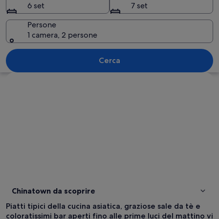
6 set
7 set
Persone
1 camera, 2 persone
Una strada fiancheggiata da negozi, l
Cerca
Guarda la mappa
Chinatown da scoprire
Piatti tipici della cucina asiatica, graziose sale da tè e
coloratissimi bar aperti fino alle prime luci del mattino vi