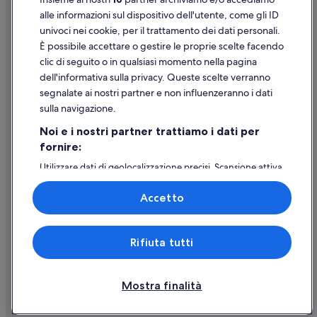
Supporto
alle informazioni sul dispositivo dell'utente, come gli ID
univoci nei cookie, per il trattamento dei dati personali.
Assistenza clienti
È possibile accettare o gestire le proprie scelte facendo
Contattaci
clic di seguito o in qualsiasi momento nella pagina
dell'informativa sulla privacy. Queste scelte verranno
Come cancellare un volo
segnalate ai nostri partner e non influenzeranno i dati
Come modificare la prenotazione di un hotel o una casa vacanze
sulla navigazione.
Tempistiche per i rimborsi
Noi e i nostri partner trattiamo i dati per
fornire:
Utilizzare un coupon Expedia
Utilizzare dati di geolocalizzazione precisi. Scansione attiva
Documenti per i viaggi internazionali
delle caratteristiche del dispositivo ai fini
dell’identificazione. Archiviare informazioni su dispositivo
Accetto
e/o accedervi. Pubblicità e contenuti personalizzati,
misurazione delle prestazioni dei contenuti e degli
annunci, ricerche sul pubblico, sviluppo di servizi.
Expedia, Inc. non è responsabile dei contenuti di siti esterni.
Rifiuta tutti
Elenco dei partner (fornitori)
© 2026 Expedia, Inc., una società di Expedia Group. Tutti i diritti riservati.
Expedia e il logo di Expedia sono marchi registrati o marchi di Expedia,
Inc.
Mostra finalità