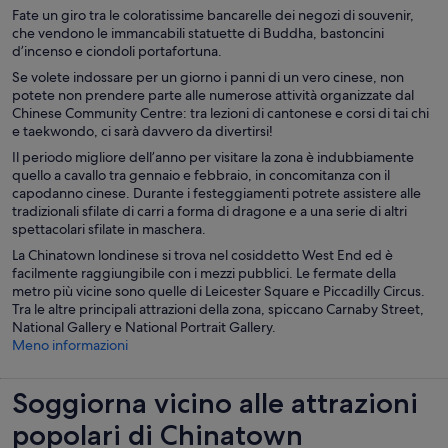
Fate un giro tra le coloratissime bancarelle dei negozi di souvenir,
che vendono le immancabili statuette di Buddha, bastoncini
d’incenso e ciondoli portafortuna.
Se volete indossare per un giorno i panni di un vero cinese, non
potete non prendere parte alle numerose attività organizzate dal
Chinese Community Centre: tra lezioni di cantonese e corsi di tai chi
e taekwondo, ci sarà davvero da divertirsi!
Il periodo migliore dell’anno per visitare la zona è indubbiamente
quello a cavallo tra gennaio e febbraio, in concomitanza con il
capodanno cinese. Durante i festeggiamenti potrete assistere alle
tradizionali sfilate di carri a forma di dragone e a una serie di altri
spettacolari sfilate in maschera.
La Chinatown londinese si trova nel cosiddetto West End ed è
facilmente raggiungibile con i mezzi pubblici. Le fermate della
metro più vicine sono quelle di Leicester Square e Piccadilly Circus.
Tra le altre principali attrazioni della zona, spiccano Carnaby Street,
National Gallery e National Portrait Gallery.
Meno informazioni
Soggiorna vicino alle attrazioni
popolari di Chinatown