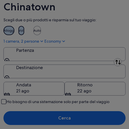
9
ago
Chinatown
ago
-
9
Scegli due o più prodotti e risparmia sul tuo viaggio:
ago
Alloggi
Voli
Auto
1 camera, 2 persone
Economy
Partenza
Partenza
Destinazione
Destinazione
Andata
Ritorno
21 ago
22 ago
Ho bisogno di una sistemazione solo per parte del viaggio
Cerca