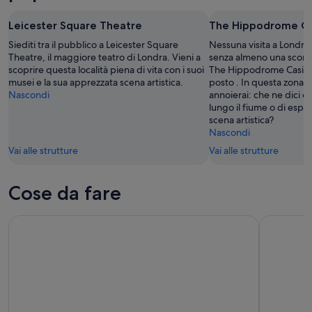
Leicester Square Theatre
The Hippodrome Ca
Siediti tra il pubblico a Leicester Square
Nessuna visita a Londra
Theatre, il maggiore teatro di Londra. Vieni a
senza almeno una scomme
scoprire questa località piena di vita con i suoi
The Hippodrome Casino, 
musei e la sua apprezzata scena artistica.
posto . In questa zona pi
Nascondi
annoierai: che ne dici d
lungo il fiume o di espl
scena artistica?
Nascondi
Vai alle strutture
Vai alle strutture
Cose da fare
Da Londra: tour di un'intera giornata nei Cotswolds con pran
Biglietto 