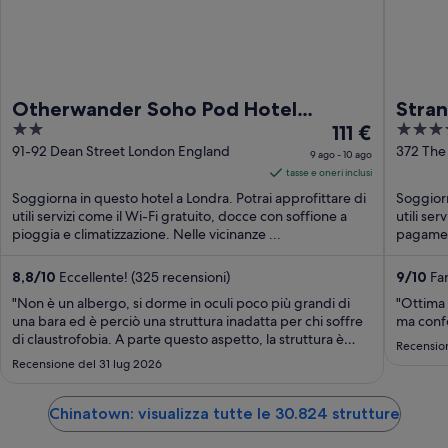
Otherwander Soho Pod Hotel
Stran
2
Il
4
(ADULTS ONLY)
111 €
out
prezzo
out
91-92 Dean Street London England
372 The
9 ago - 10 ago
of
è
of
tasse e oneri inclusi
5
111 €
5
Soggiorna in questo hotel a Londra. Potrai approfittare di
Soggiorn
a
utili servizi come il Wi-Fi gratuito, docce con soffione a
utili ser
pioggia e climatizzazione. Nelle vicinanze ...
notte
pagament
nel
periodo
8,8
/
10
Eccellente! (325 recensioni)
9
/
10
Fan
9
"Non è un albergo, si dorme in oculi poco più grandi di
"Ottima 
ago
una bara ed è perciò una struttura inadatta per chi soffre
ma confo
di claustrofobia. A parte questo aspetto, la struttura è
-
Recensio
pulita con aree e bagni comuni ampi ed efficienti e la
10
Recensione del 31 lug 2026
posizione è eccellente."
ago
Chinatown: visualizza tutte le 30.824 strutture