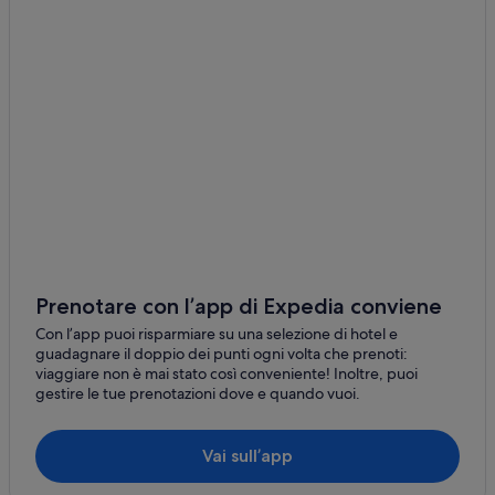
Londra: B&B
Londra: Guest house
Londra: Case private in affitto
Londra: Lodge
Londra: hotel a 4 stelle
Londra: hotel Barcelo
Londra: hotel Firmdale
Londra: hotel Red Carnation
Londra: hotel Travelodge UK
Prenotare con l’app di Expedia conviene
Londra: Britannia Hotels
Con l’app puoi risparmiare su una selezione di hotel e
guadagnare il doppio dei punti ogni volta che prenoti:
Londra: The Hoxton Hotels
viaggiare non è mai stato così conveniente! Inoltre, puoi
gestire le tue prenotazioni dove e quando vuoi.
Londra: hotel SACO Serviced Apartments
Londra: Moran Hotel Group
Vai sull’app
Londra: Accor Hotels