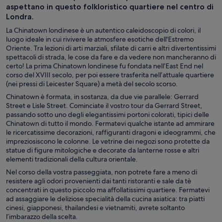
aspettano in questo folkloristico quartiere nel centro di
Londra.
La Chinatown londinese è un autentico caleidoscopio di colori, il
luogo ideale in cui rivivere le atmosfere esotiche dell'Estremo
Oriente. Tra lezioni di arti marziali, sfilate di carri e altri divertentissimi
spettacoli di strada, le cose da fare e da vedere non mancheranno di
certo! La prima Chinatown londinese fu fondata nell’East End nel
corso del XVIII secolo, per poi essere trasferita nell’attuale quartiere
(nei pressi di Leicester Square) a metà del secolo scorso.
Chinatown è formata, in sostanza, da due vie parallele: Gerrard
Street e Lisle Street. Cominciate il vostro tour da Gerrard Street,
passando sotto uno degli elegantissimi portoni colorati, tipici delle
Chinatown di tutto il mondo. Fermatevi qualche istante ad ammirare
le ricercatissime decorazioni, raffiguranti dragoni e ideogrammi, che
impreziosiscono le colonne. Le vetrine dei negozi sono protette da
statue di figure mitologiche e decorate da lanterne rosse e altri
elementi tradizionali della cultura orientale.
Nel corso della vostra passeggiata, non potrete fare a meno di
resistere agli odori provenienti dai tanti ristoranti e sale da tè
concentrati in questo piccolo ma affollatissimi quartiere. Fermatevi
ad assaggiare le deliziose specialità della cucina asiatica: tra piatti
cinesi, giapponesi, thailandesi e vietnamiti, avrete soltanto
l’imbarazzo della scelta.