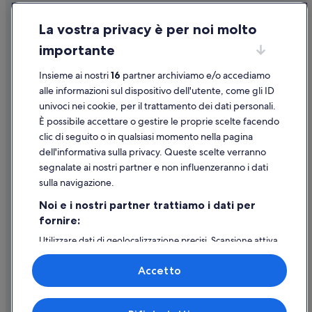
Inghilterra: Guest house
Condizioni per l'utilizzo
Inghilterra: Case rurali
La vostra privacy è per noi molto
Informazioni legali/Contatti
Inghilterra: Pensioni
importante
Linee guida sui contenuti e segnalazione dei contenuti
Inghilterra: Residence
Insieme ai nostri
16
partner archiviamo e/o accediamo
Supporto
Inghilterra: Baite
alle informazioni sul dispositivo dell'utente, come gli ID
univoci nei cookie, per il trattamento dei dati personali.
Inghilterra: Parchi vacanze
Assistenza clienti
È possibile accettare o gestire le proprie scelte facendo
Londra: Guest house
Contattaci
clic di seguito o in qualsiasi momento nella pagina
Londra: Appartamenti
dell'informativa sulla privacy. Queste scelte verranno
Come cancellare un volo
segnalate ai nostri partner e non influenzeranno i dati
Londra: B&B
Come modificare la prenotazione di un hotel o una casa vacanze
sulla navigazione.
Londra: Case private in affitto
Tempistiche per i rimborsi
Noi e i nostri partner trattiamo i dati per
Londra: Ostelli
fornire:
Utilizzare un coupon Expedia
South Bank: Hotel con piscina
Utilizzare dati di geolocalizzazione precisi. Scansione attiva
Documenti per i viaggi internazionali
delle caratteristiche del dispositivo ai fini
South Bank: Boutique hotel
dell’identificazione. Archiviare informazioni su dispositivo
Accetto
e/o accedervi. Pubblicità e contenuti personalizzati,
Londra: Hotel all inclusive
misurazione delle prestazioni dei contenuti e degli
Londra: Hotel per golfisti
annunci, ricerche sul pubblico, sviluppo di servizi.
Expedia, Inc. non è responsabile dei contenuti di siti esterni.