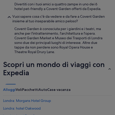
condizioni
t
Divertiti con i tuoi amici a quattro zampe in uno dei 6
aggiuntive.
à
hotel pet-friendly a Covent Garden offerti da Expedia.
m
i
Vuoi sapere cosa c'è da vedere e da fare a Covent Garden
s
insieme al tuo inseparabile amico peloso?
e
Covent Garden è conosciuta per i giardini e i teatri, ma
n
anche per l'intrattenimento, l'architettura e l'opera.
t
Covent Garden Market e Museo dei Trasporti di Londra
o
sono due dei principali luoghi di interesse. Altre due
u
tappe da non perdere sono Royal Opera House e
n
Theatre Royal Drury Lane.
p
o
’
Scopri un mondo di viaggi con
a
Expedia
c
a
s
a
i
Alloggi
Voli
Pacchetti
Auto
Case vacanza
n
q
Londra: Morgans Hotel Group
u
e
Londra: hotel Oakwood
s