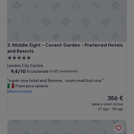
i
B
A
F
T
A
.
C
Middle Eight - Covent Garden - Preferred Hotels and Reso
3. Middle Eight - Covent Garden - Preferred Hotels
o
and Resorts
m
Struttura
o
a
d
London City Centre
o
5.0
9.4
9,4/10
Eccezionale
(1.672 recensioni)
c
su
stelle
“
e
“super nice hotel and Romme.. room small but nice ”
10,
s
n
Francesco saverio
Eccezionale,
u
t
Mostra meno
(1.672
p
r
Il
356 €
recensioni)
e
a
prezzo
tasse e oneri inclusi
r
l
attuale
27 ago - 28 ago
n
e
è
i
c
356 €
The Grand at Trafalgar Square
c
o
e
n