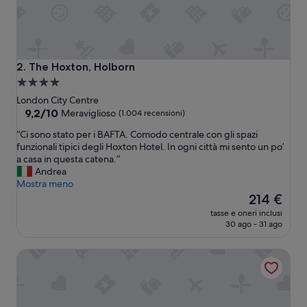
The Hoxton, Holborn
2. The Hoxton, Holborn
Struttura
a
London City Centre
4.0
9.2
9,2/10
Meraviglioso
(1.004 recensioni)
su
stelle
“
“Ci sono stato per i BAFTA. Comodo centrale con gli spazi
10,
C
funzionali tipici degli Hoxton Hotel. In ogni città mi sento un po’
Meraviglioso,
i
a casa in questa catena.”
(1.004
s
Andrea
recensioni)
o
Mostra meno
n
Il
214 €
o
prezzo
tasse e oneri inclusi
s
attuale
30 ago - 31 ago
t
è
a
214 €
Middle Eight - Covent Garden - Preferred Hotels and Reso
t
o
p
e
r