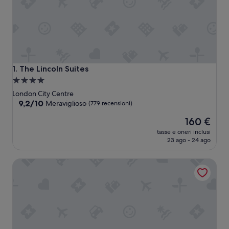
The Lincoln Suites
1. The Lincoln Suites
Struttura
a
London City Centre
4.0
9.2
9,2/10
Meraviglioso
(779 recensioni)
su
stelle
Il
160 €
10,
prezzo
Meraviglioso,
tasse e oneri inclusi
attuale
(779
23 ago - 24 ago
è
recensioni)
160 €
The Hoxton, Holborn