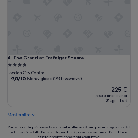
h
g
o
l
t
i
e
s
l
p
a
a
n
z
d
i
R
f
o
u
m
n
The Grand at Trafalgar Square
4. The Grand at Trafalgar Square
m
z
Struttura
e
i
a
.
o
London City Centre
.
4.0
n
9.0
9,0/10
Meraviglioso
(1.953 recensioni)
r
a
su
stelle
Il
o
225 €
l
10,
prezzo
o
i
Meraviglioso,
tasse e oneri inclusi
attuale
m
t
(1.953
31 ago - 1 set
è
s
i
recensioni)
225 €
m
p
Mostra altro
a
i
l
c
Prezzo
l
Prezzo a notte più basso trovato nelle ultime 24 ore, per un soggiorno di 1
i
notte per 2 adulti. Prezzi e disponibilità possono cambiare. Potrebbero
a
b
d
essere previste condizioni aggiuntive.