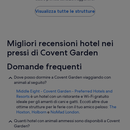
notte
u
e
più
t
g
basso
n
Visualizza tutte le strutture
l
trovato
i
i
nelle
c
H
ultime
e
o
24
”
x
ore,
t
Migliori recensioni hotel nei
per
o
un
n
pressi di Covent Garden
soggiorno
H
di
o
1
t
Domande frequenti
notte
e
per
l
Dove posso dormire a Covent Garden viaggiando con
2
.
animali al seguito?
adulti.
I
Prezzi
n
Middle Eight - Covent Garden - Preferred Hotels and
e
o
Resorts
è un hotel con un ristorante e Wi-Fi gratuito
disponibilità
g
ideale per gli amanti di cani e gatti. Eccoti altre due
possono
n
ottime strutture per le ferie con il tuo amico peloso:
The
cambiare.
i
Hoxton, Holborn
e
NoMad London
.
Potrebbero
c
essere
Quanti hotel con animali ammessi sono disponibili a Covent
i
previste
Garden?
t