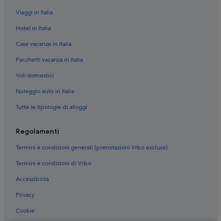
Covent Garden: hotel Fraser
Viaggi in Italia
Covent Garden: easyHotel
Hotel in Italia
Covent Garden: Britannia Hotels
Case vacanze in Italia
Covent Garden: hotel MOXY
Pacchetti vacanza in Italia
Covent Garden: hotel Best Western
Voli domestici
Covent Garden: hotel Maybourne
Covent Garden: Marriott Hotels & Resorts
Noleggio auto in Italia
London City Centre: The Hoxton Hotels
Tutte le tipologie di alloggi
South Bank: Britannia Hotels
Regolamenti
South Bank: hotel SACO Serviced Apartments
Termini e condizioni generali (prenotazioni Vrbo escluse)
Covent Garden: hotel a 5 stelle
Termini e condizioni di Vrbo
Londra: hotel a 4 stelle
Accessibilità
Greater London: Parchi vacanze
Inghilterra: Case galleggianti
Privacy
Inghilterra: Navi da crociera
Cookie