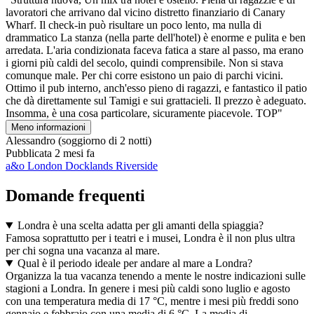
lavoratori che arrivano dal vicino distretto finanziario di Canary
Wharf. Il check-in può risultare un poco lento, ma nulla di
drammatico La stanza (nella parte dell'hotel) è enorme e pulita e ben
arredata. L'aria condizionata faceva fatica a stare al passo, ma erano
i giorni più caldi del secolo, quindi comprensibile. Non si stava
comunque male. Per chi corre esistono un paio di parchi vicini.
Ottimo il pub interno, anch'esso pieno di ragazzi, e fantastico il patio
che dà direttamente sul Tamigi e sui grattacieli. Il prezzo è adeguato.
Insomma, è una cosa particolare, sicuramente piacevole. TOP"
Meno informazioni
Alessandro
(soggiorno di 2 notti)
Pubblicata 2 mesi fa
a&o London Docklands Riverside
Domande frequenti
Londra è una scelta adatta per gli amanti della spiaggia?
Famosa soprattutto per i teatri e i musei, Londra è il non plus ultra
per chi sogna una vacanza al mare.
Qual è il periodo ideale per andare al mare a Londra?
Organizza la tua vacanza tenendo a mente le nostre indicazioni sulle
stagioni a Londra. In genere i mesi più caldi sono luglio e agosto
con una temperatura media di 17 °C, mentre i mesi più freddi sono
gennaio e febbraio con una media di 6 °C. La media di