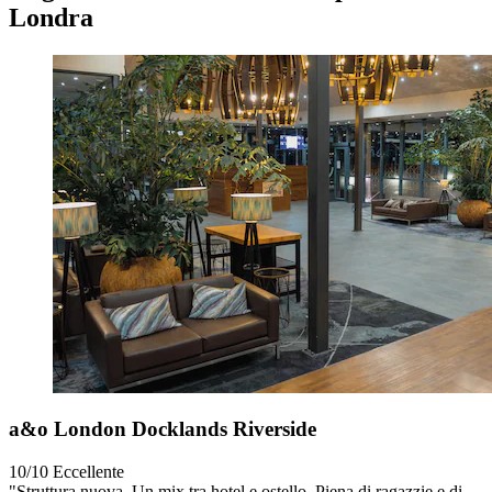
Londra
a&o London Docklands Riverside
10/10
Eccellente
"Struttura nuova, Un mix tra hotel e ostello. Piena di ragazzie e di