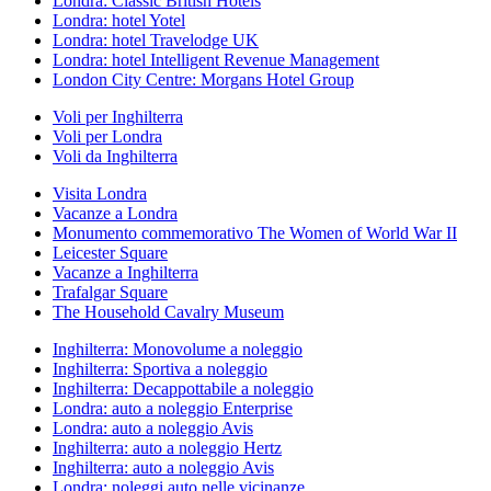
Londra: Classic British Hotels
Londra: hotel Yotel
Londra: hotel Travelodge UK
Londra: hotel Intelligent Revenue Management
London City Centre: Morgans Hotel Group
Voli per Inghilterra
Voli per Londra
Voli da Inghilterra
Visita Londra
Vacanze a Londra
Monumento commemorativo The Women of World War II
Leicester Square
Vacanze a Inghilterra
Trafalgar Square
The Household Cavalry Museum
Inghilterra: Monovolume a noleggio
Inghilterra: Sportiva a noleggio
Inghilterra: Decappottabile a noleggio
Londra: auto a noleggio Enterprise
Londra: auto a noleggio Avis
Inghilterra: auto a noleggio Hertz
Inghilterra: auto a noleggio Avis
Londra: noleggi auto nelle vicinanze