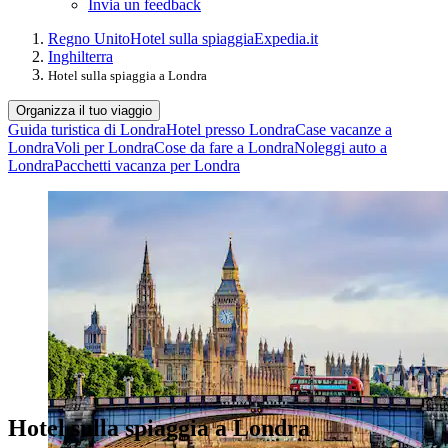
Invia un feedback
Regno Unito
Hotel sulla spiaggia
Expedia.it
Inghilterra
Hotel sulla spiaggia a Londra
Organizza il tuo viaggio
Guida turistica di Londra
Hotel presso Londra
Case vacanze a
Londra
Voli per Londra
Cose da fare a Londra
Noleggi auto a
Londra
Pacchetti vacanza per Londra
Hotel sulla spiaggia a Londra