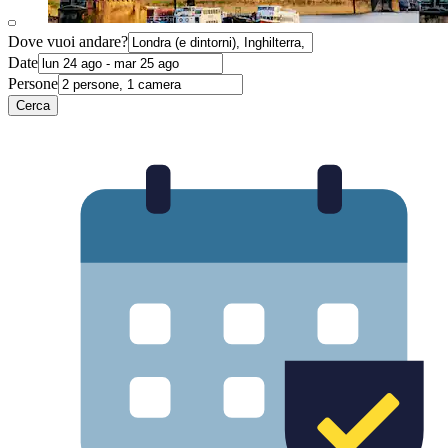
Dove vuoi andare?
Date
Persone
Cerca