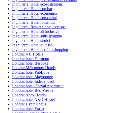
Inghilterra: Hotel ecosostenibili
Inghilterra: Hotel con bar
Inghilterra: Hotel economici
Inghilterra: Hotel con casinò
Inghilterra: Hotel romantici
Inghilterra: Resort e hotel con spa
Inghilterra: Hotel all inclusive
Inghilterra: Hotel sulla spiaggia
Inghilterra: Hotel storici
Inghilterra: Hotel di lusso
Inghilterra: Hotel per fare shopping
Londra: NH Hotels
Londra: hotel Fairmont
Londra: hotel Bespoke
Londra: Millennium Hotels
Londra: hotel PubLove
Londra: hotel Maybourne
Londra: hotel Independent
Londra: hotel Cheval Apartment
Londra: hotel Best Western
Londra: Apex Hotels
Londra: hotel A&O Hostels
Londra: Hyatt Hotels
Londra: hotel Fraser