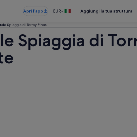
•
Apri l’app
EUR
Aggiungi la tua struttura
rale Spiaggia di Torrey Pines
le Spiaggia di Tor
te