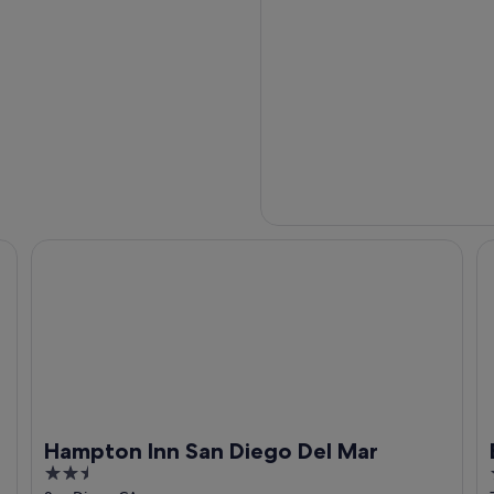
Hampton Inn San Diego Del Mar
Be
Hampton Inn San Diego Del Mar
2.5