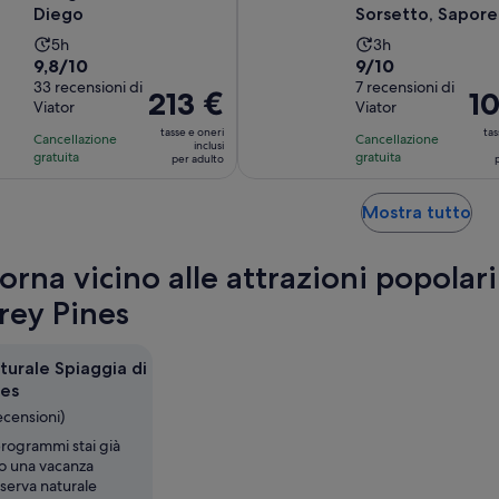
Diego
Sorsetto, Sapore
Mare
L’attività
L’attività
5h
3h
Valutazione
Valutazione
9,8/10
9/10
dura
dura
di
33 recensioni di
di
7 recensioni di
5
3
Il
213 €
Il
1
Viator
Viator
9.8
9.0
ore
ore
prezzo
pre
su
su
tasse e oneri
tas
Cancellazione
Cancellazione
è
è
inclusi
10,
10,
gratuita
gratuita
per adulto
213 €
108
sulla
sulla
per
per
base
base
Ape
adulto
Mostra tutto
adu
di
di
in
33
7
un
orna vicino alle attrazioni popolari
recensioni
recensioni
nu
sc
rrey Pines
turale Spiaggia di
nes
ecensioni)
programmi stai già
o una vacanza
iserva naturale