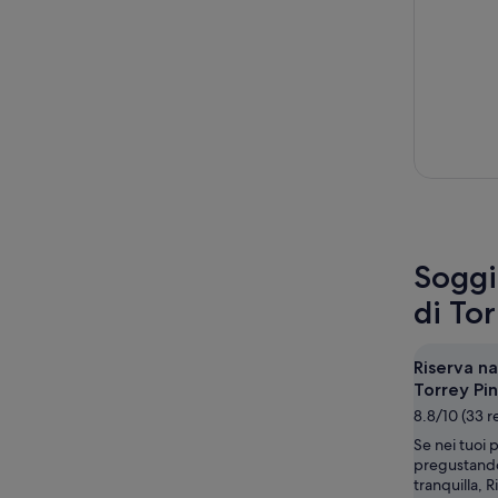
Soggi
di To
Riserva na
Torrey Pi
8.8/10 (33 r
Se nei tuoi 
pregustand
tranquilla, R