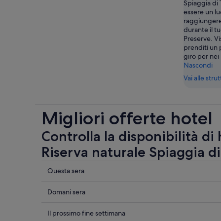
Spiaggia di
essere un lu
raggiungere 
durante il t
Preserve. Vi
prenditi un 
giro per nei
Nascondi
Vai alle stru
Migliori offerte hotel
Controlla la disponibilità di
Riserva naturale Spiaggia di
Controlla
Questa sera
i
prezzi
Controlla
Domani sera
vicino
i
a
prezzi
Controlla
Il prossimo fine settimana