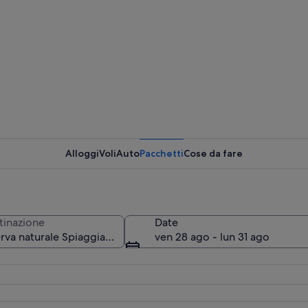
Tramonto 
Alloggi
Voli
Auto
Pacchetti
Cose da fare
Una perso
tinazione
Date
ven 28 ago - lun 31 ago
n tramonto e cielo sereno.