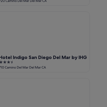
out
720 Camino Del Mar Del Mar CA
of
5
tel Indigo San Diego Del Mar by IHG
Hotel Indigo San Diego Del Mar by IHG
3.5
out
710 Camino Del Mar Del Mar CA
of
5
Auberge Del Mar