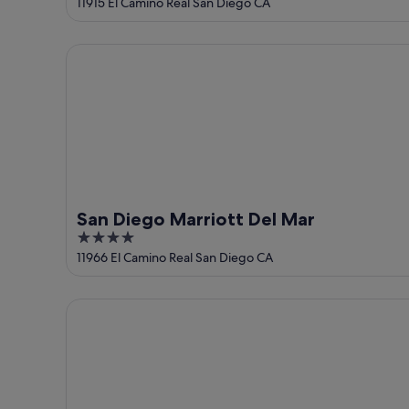
out
11915 El Camino Real San Diego CA
of
5
San Diego Marriott Del Mar
San Diego Marriott Del Mar
4
out
11966 El Camino Real San Diego CA
of
5
Hilton Garden Inn San Diego Del Mar