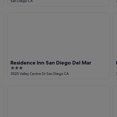
out
San Diego CA
of
5
Residence Inn San Diego Del Mar
Ho
Residence Inn San Diego Del Mar
3
out
3525 Valley Centre Dr San Diego CA
of
5
Les Artistes Inn
L'