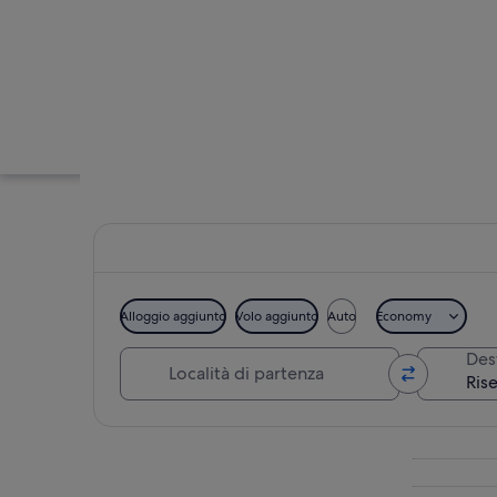
Alloggio aggiunto
Volo aggiunto
Auto
Economy
Località di partenza
Des
Una spiaggia con u
Guarda la mappa