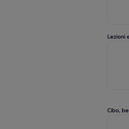
Lezioni 
Impara a f
Cibo, be
Avventura c