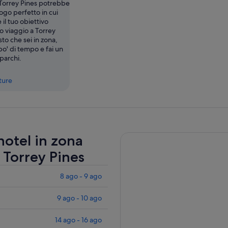
 Torrey Pines potrebbe
ogo perfetto in cui
il tuo obiettivo
uo viaggio a Torrey
sto che sei in zona,
po' di tempo e fai un
 parchi.
tture
 hotel in zona
 Torrey Pines
8 ago - 9 ago
9 ago - 10 ago
14 ago - 16 ago