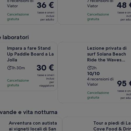
di
5 recensioni di
di
7 recensioni di
Un’ora
Un’ora
Il
36 €
Il
48 
Viator
Viator
9.2
10.0
e
e
prezzo
prezzo
su
su
tasse e oneri
tasse e on
30
30
Cancellazione
Cancellazione
è
è
inclusi
incl
10,
10,
gratuita
gratuita
minuti
minuti
per adulto
per adu
36 €
48 €
sulla
sulla
per
per
base
base
adulto
adulto
e laboratori
di
di
5
7
Apertura in una nuova sc
are Stand Up Paddle Board a La Jolla
Lezione privata di surf Solana Bea
Impara a fare Stand
Lezione privata di
recensioni
recensioni
Up Paddle Board a La
surf Solana Beach
Jolla
Ride the Waves
Il
30 €
Fletcher Cove 2 ore
L’attività
L’attività
1h 30m
2h
prezzo
Valutazione
10/10
dura
dura
tasse e oneri
è
di
4 recensioni di
inclusi
Un’ora
2
Cancellazione
Il
95 
per
30 €
Viator
10.0
gratuita
e
ore
viaggiatore
prezzo
per
su
tasse e on
30
Cancellazione
è
incl
viaggiatore
10,
gratuita
minuti
per adu
95 €
sulla
per
base
vande e vita notturna
adulto
di
Apertura in una nuova
on autista ai vigneti locali di San Diego
Tour a piedi di La Jolla Cove Fo
4
Avventura con autista
Tour a piedi di La
recensioni
ai vigneti locali di San
Cove Food & Drin