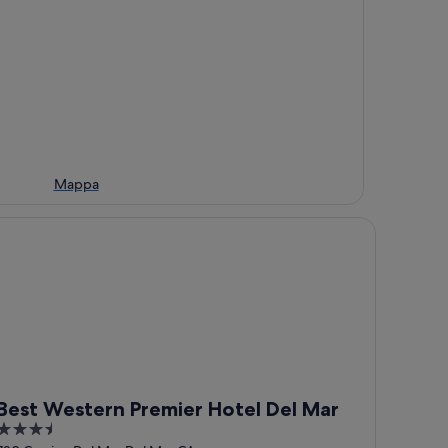
Mappa
st Western Premier Hotel Del Mar
Best Western Premier Hotel Del Mar
3.5