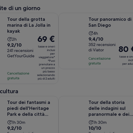
ite di un giorno
Apertura in una nuova scheda
Aper
grotta marina di La Jolla in kayak
Tour panoramico di San Diego
Tour della grotta
Tour panoramico di
marina di La Jolla in
San Diego
kayak
L’attività
4h
Il
69 €
Valutazione
9,4/10
L’attività
2h
dura
prezzo
Valutazione
9,2/10
di
352 recensioni
dura
4
Il
80 
tasse e oneri
è
di Viator
di
241 recensioni
inclusi
9.4
2
ore
prezzo
per
69 €
GetYourGuide
9.2
su
tasse e on
ore
viaggiatore*
Cancellazione
è
incl
per
*Puoi
su
10,
gratuita
per adu
prenotare a
80 €
viaggiatore*
un prezzo
10,
sulla
per
più basso
Cancellazione
sulla
selezionando
base
adulto
gratuita
più di 2 adulti
base
di
di
352
 cultura
241
recensioni
ntasmi a piedi dell'Heritage Park e della città vecchia a San Di..
Tour della storia delle indagini sul
recensioni
Tour dei fantasmi a
Tour della storia
piedi dell'Heritage
delle indagini sul
Park e della città
paranormale e dei
vecchia a San Di...
fantasmi della città.
L’attività
L’attività
1h 30m
1h 30m
Valutazione
Valutazione
9,2/10
10/10
dura
dura