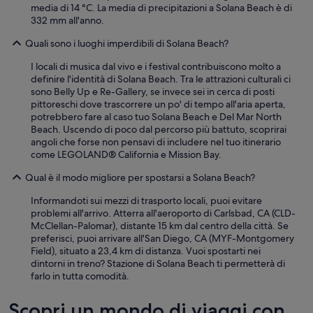
h
media di 14 °C. La media di precipitazioni a Solana Beach è di
o
332 mm all'anno.
p
s
Quali sono i luoghi imperdibili di Solana Beach?
a
n
I locali di musica dal vivo e i festival contribuiscono molto a
d
definire l'identità di Solana Beach. Tra le attrazioni culturali ci
g
sono Belly Up e Re-Gallery, se invece sei in cerca di posti
o
pittoreschi dove trascorrere un po' di tempo all'aria aperta,
o
potrebbero fare al caso tuo Solana Beach e Del Mar North
d
Beach. Uscendo di poco dal percorso più battuto, scoprirai
f
angoli che forse non pensavi di includere nel tuo itinerario
o
come LEGOLAND® California e Mission Bay.
o
Qual è il modo migliore per spostarsi a Solana Beach?
d
.
Informandoti sui mezzi di trasporto locali, puoi evitare
”
problemi all'arrivo. Atterra all'aeroporto di Carlsbad, CA (CLD-
McClellan-Palomar), distante 15 km dal centro della città. Se
preferisci, puoi arrivare all'San Diego, CA (MYF-Montgomery
Field), situato a 23,4 km di distanza. Vuoi spostarti nei
dintorni in treno? Stazione di Solana Beach ti permetterà di
farlo in tutta comodità.
Scopri un mondo di viaggi con