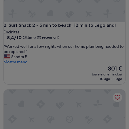
,
q
u
i
e
Surf Shack 2 - 5 min to beach, 12 min to Legoland!
2. Surf Shack 2 - 5 min to beach, 12 min to Legoland!
t
Encinitas
a
8.4
8,4/10
Ottimo
(15 recensioni)
n
su
d
“
“Worked well for a few nights when our home plumbing needed to
10,
a
W
be repaired.”
Ottimo,
n
o
Sandra F.
(15
i
r
Mostra meno
recensioni)
c
k
Il
301 €
e
e
prezzo
tasse e oneri inclusi
s
d
attuale
10 ago - 11 ago
e
w
è
l
e
301 €
Affascinante, elegante, di lusso, camminare alla Moonligh
f
l
c
l
o
f
n
o
t
r
a
a
i
f
n