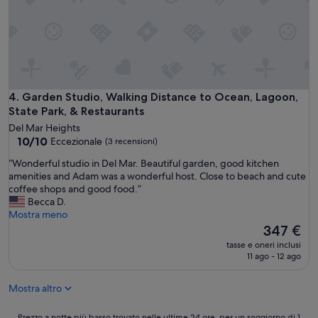
n
t
r
g
o
o
n
b
u
e
e
s
e
a
k
d
u
i
e
t
t
d
i
Garden Studio, Walking Distance to Ocean, Lagoon, State Pa
4. Garden Studio, Walking Distance to Ocean, Lagoon,
c
t
f
State Park, & Restaurants
h
o
u
e
Del Mar Heights
b
l
n
10.0
10/10
Eccezionale
e
(3 recensioni)
b
.
su
r
e
“
“Wonderful studio in Del Mar. Beautiful garden, good kitchen
W
10,
e
a
W
amenities and Adam was a wonderful host. Close to beach and cute
o
Eccezionale,
p
c
o
coffee shops and good food.”
u
(3
a
h
n
Becca D.
l
recensioni)
i
a
d
Mostra meno
d
r
n
e
Il
347 €
s
e
d
r
prezzo
t
d
tasse e oneri inclusi
g
f
attuale
a
.
11 ago - 12 ago
r
u
è
y
”
e
l
347 €
a
a
Mostra altro
s
g
t
t
a
r
u
Prezzo
Prezzo a notte più basso trovato nelle ultime 24 ore, per un soggiorno di 1