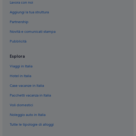
Lavora con noi
Solana Beach: Ville
Aggiungi la tua struttura
Solana Beach: Complessi di appartamenti
Partnership
San Diego: Case galleggianti
Novità e comunicati stampa
San Diego: Guest house
Pubblicità
San Diego: Resort
San Diego: Case private in affitto
Esplora
San Diego: Residence
Viaggi in Italia
San Diego: Navi da crociera
Hotel in Italia
San Diego: Ostelli
Case vacanze in Italia
San Diego: Ville
Pacchetti vacanza in Italia
San Diego: Appartamenti
Voli domestici
San Diego: Complessi di appartamenti
San Diego: Aparthotel
Noleggio auto in Italia
San Diego: B&B
Tutte le tipologie di alloggi
San Diego: Cottage