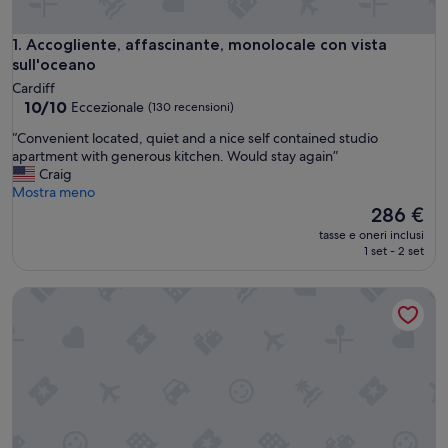
Accogliente, affascinante, monolocale con vista sull'oceano
1. Accogliente, affascinante, monolocale con vista
sull'oceano
Cardiff
10.0
10/10
Eccezionale
(130 recensioni)
su
“
“Convenient located, quiet and a nice self contained studio
10,
C
apartment with generous kitchen. Would stay again”
Eccezionale,
o
Craig
(130
n
Mostra meno
recensioni)
v
Il
286 €
e
prezzo
tasse e oneri inclusi
n
attuale
1 set - 2 set
i
è
e
286 €
Surf Shack 2 - 5 min to beach, 12 min to Legoland!
n
t
l
o
c
a
t
e
d