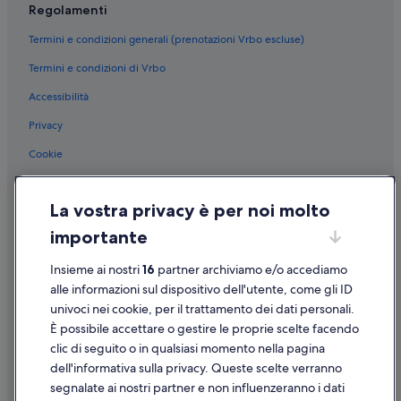
Regolamenti
Spiaggia Missione Nord: Aparthotel
Termini e condizioni generali (prenotazioni Vrbo escluse)
San Diego Contea: Baite
Termini e condizioni di Vrbo
San Diego Contea: Ville
Accessibilità
San Diego Contea: B&B
Sorrento Valley: Hotel sulla spiaggia
Privacy
Solana Beach: Hotel romantici
Cookie
La Jolla Village: Hotel storici
Condizioni per l'utilizzo
La Jolla Village: Resort e hotel con spa
La vostra privacy è per noi molto
Informazioni legali/Contatti
La Jolla Village: Hotel per fare shopping
importante
Linee guida sui contenuti e segnalazione dei contenuti
La Jolla Village: Hotel con palestra
Insieme ai nostri
16
partner archiviamo e/o accediamo
Supporto
La Jolla Village: hotel Best Western
alle informazioni sul dispositivo dell'utente, come gli ID
univoci nei cookie, per il trattamento dei dati personali.
La Jolla Village: Bartell Hotels
Assistenza clienti
È possibile accettare o gestire le proprie scelte facendo
Carmel Valley: hotel La Quinta Inn & Suites
Contattaci
clic di seguito o in qualsiasi momento nella pagina
dell'informativa sulla privacy. Queste scelte verranno
Pozze La Jolla Tide Pools: hotel nelle vicinanze
Come cancellare un volo
segnalate ai nostri partner e non influenzeranno i dati
Cardiff by the Sea: hotel
Come modificare la prenotazione di un hotel o una casa vacanze