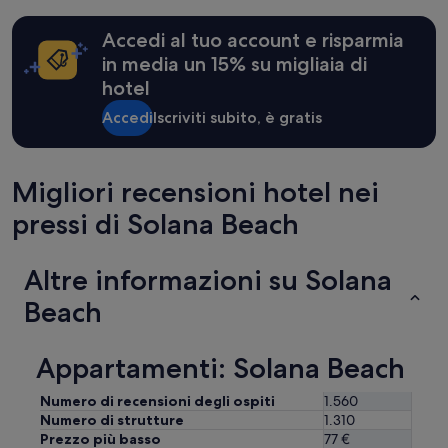
essere
e
previste
n
condizioni
Accedi al tuo account e risparmia
,
aggiuntive.
in media un 15% su migliaia di
g
hotel
o
o
Accedi
Iscriviti subito, è gratis
d
k
i
t
Migliori recensioni hotel nei
c
h
pressi di Solana Beach
e
n
a
Altre informazioni su Solana
m
Beach
e
n
i
t
Appartamenti: Solana Beach
i
e
Numero di recensioni degli ospiti
1.560
s
Numero di strutture
1.310
a
Prezzo più basso
77 €