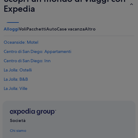
Expedia
Alloggi
Voli
Pacchetti
Auto
Case vacanza
Altro
Oceanside: Motel
Centro di San Diego: Appartamenti
Centro di San Diego: Inn
La Jolla: Ostelli
La Jolla: B&B
La Jolla: Ville
Stazione di Morena - Linda Vista: Complessi di appartamenti
Stazione di Morena - Linda Vista: Cottage
San Marcos: B&B
Società
Coronado Island: B&B
Chi siamo
Beach Cities San Diego County: B&B