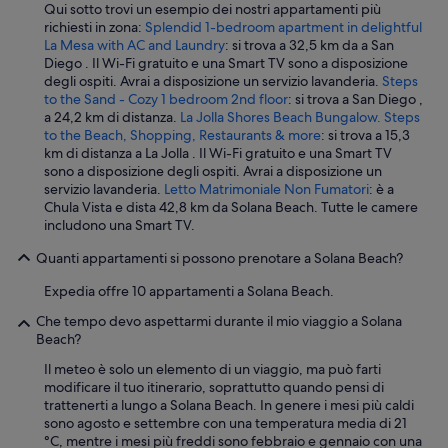
l
Qui sotto trovi un esempio dei nostri appartamenti più
o
richiesti in zona:
Splendid 1-bedroom apartment in delightful
s
La Mesa with AC and Laundry
: si trova a 32,5 km da a San
e
Diego . Il Wi-Fi gratuito e una Smart TV sono a disposizione
t
degli ospiti. Avrai a disposizione un servizio lavanderia.
Steps
o
to the Sand - Cozy 1 bedroom 2nd floor
: si trova a San Diego ,
b
a 24,2 km di distanza.
La Jolla Shores Beach Bungalow. Steps
e
to the Beach, Shopping, Restaurants & more
: si trova a 15,3
a
km di distanza a La Jolla . Il Wi-Fi gratuito e una Smart TV
c
sono a disposizione degli ospiti. Avrai a disposizione un
h
servizio lavanderia.
Letto Matrimoniale Non Fumatori
: è a
a
Chula Vista e dista 42,8 km da Solana Beach. Tutte le camere
n
includono una Smart TV.
d
c
Quanti appartamenti si possono prenotare a Solana Beach?
u
t
Expedia offre 10 appartamenti a Solana Beach.
e
Che tempo devo aspettarmi durante il mio viaggio a Solana
c
Beach?
o
f
Il meteo è solo un elemento di un viaggio, ma può farti
f
modificare il tuo itinerario, soprattutto quando pensi di
e
trattenerti a lungo a Solana Beach. In genere i mesi più caldi
e
sono agosto e settembre con una temperatura media di 21
s
°C, mentre i mesi più freddi sono febbraio e gennaio con una