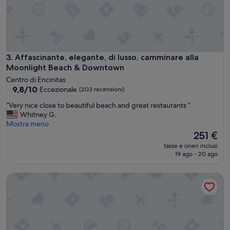
e
e
w
d
n
s
i
t
g
u
h
d
t
Affascinante, elegante, di lusso, camminare alla Moonligh
3. Affascinante, elegante, di lusso, camminare alla
i
s
Moonlight Beach & Downtown
o
w
Centro di Encinitas
a
h
9.8
9,8/10
Eccezionale
(203 recensioni)
p
e
su
a
n
“
“Very nice close to beautiful beach and great restaurants ”
10,
r
o
V
Whitney G.
Eccezionale,
t
u
e
Mostra meno
(203
m
r
r
Il
251 €
recensioni)
e
h
y
prezzo
n
tasse e oneri inclusi
o
n
attuale
19 ago - 20 ago
t
m
i
è
w
e
c
251 €
i
p
Garden Studio, Walking Distance to Ocean, Lagoon, State Pa
e
t
l
c
h
u
l
g
m
o
e
b
s
n
i
e
e