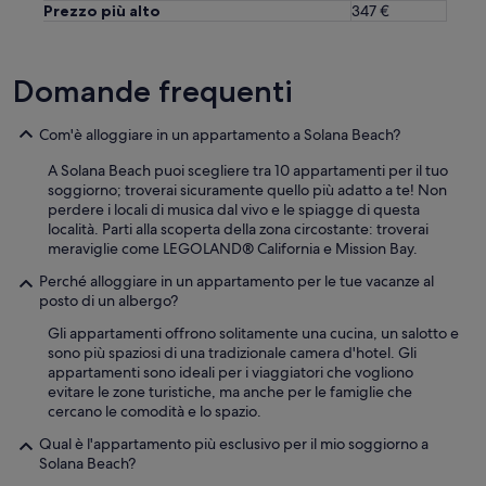
n
Prezzo più alto
347 €
d
A
d
a
Domande frequenti
m
w
Com'è alloggiare in un appartamento a Solana Beach?
a
s
A Solana Beach puoi scegliere tra 10 appartamenti per il tuo
a
soggiorno; troverai sicuramente quello più adatto a te! Non
w
perdere i locali di musica dal vivo e le spiagge di questa
o
località. Parti alla scoperta della zona circostante: troverai
n
meraviglie come LEGOLAND® California e Mission Bay.
d
e
Perché alloggiare in un appartamento per le tue vacanze al
r
posto di un albergo?
f
u
Gli appartamenti offrono solitamente una cucina, un salotto e
l
sono più spaziosi di una tradizionale camera d'hotel. Gli
h
appartamenti sono ideali per i viaggiatori che vogliono
o
evitare le zone turistiche, ma anche per le famiglie che
s
cercano le comodità e lo spazio.
t
Qual è l'appartamento più esclusivo per il mio soggiorno a
.
Solana Beach?
C