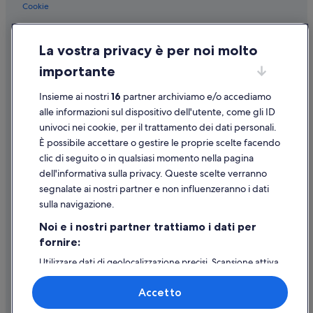
Beach Cities San Diego County: Hotel economici
Cookie
p
r
Beach Cities San Diego County: Hotel romantici
Condizioni per l'utilizzo
i
San Diego: Hotel per fare shopping
La vostra privacy è per noi molto
m
Informazioni legali/Contatti
a
San Diego: Hotel con animali ammessi
importante
Linee guida sui contenuti e segnalazione dei contenuti
m
e
San Diego: Resort e hotel con spa
Insieme ai nostri
16
partner archiviamo e/o accediamo
g
Supporto
San Diego: Hotel con azienda vinicola
alle informazioni sul dispositivo dell'utente, come gli ID
l
i
univoci nei cookie, per il trattamento dei dati personali.
San Diego: Hotel sulla neve
Assistenza clienti
o
È possibile accettare o gestire le proprie scelte facendo
a
San Diego: Hotel storici
Contattaci
clic di seguito o in qualsiasi momento nella pagina
l
San Diego: Hotel con Wi-Fi
dell'informativa sulla privacy. Queste scelte verranno
l
Come cancellare un volo
o
segnalate ai nostri partner e non influenzeranno i dati
San Diego: Hotel per famiglie
Come modificare la prenotazione di un hotel o una casa vacanze
g
sulla navigazione.
g
San Diego: Hotel sulla spiaggia
Tempistiche per i rimborsi
i
Noi e i nostri partner trattiamo i dati per
Centro di San Diego: Hotel per famiglie
a
fornire:
Utilizzare un coupon Expedia
.
Centro di San Diego: Resort e hotel con spa
Utilizzare dati di geolocalizzazione precisi. Scansione attiva
.
Documenti per i viaggi internazionali
delle caratteristiche del dispositivo ai fini
.
Centro di San Diego: Hotel sulla spiaggia
dell’identificazione. Archiviare informazioni su dispositivo
P
Accetto
e/o accedervi. Pubblicità e contenuti personalizzati,
Centro di San Diego: Hotel economici
e
misurazione delle prestazioni dei contenuti e degli