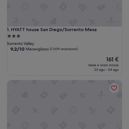
HYATT house San Diego/Sorrento Mesa
1. HYATT house San Diego/Sorrento Mesa
Struttura
a
Sorrento Valley
3.0
9.2
9,2/10
Meraviglioso
(1.009 recensioni)
su
stelle
Il
161 €
10,
prezzo
Meraviglioso,
tasse e oneri inclusi
attuale
(1.009
23 ago - 24 ago
è
recensioni)
161 €
Holiday Inn Express Hotel & Suites San Diego-Sorrento Va