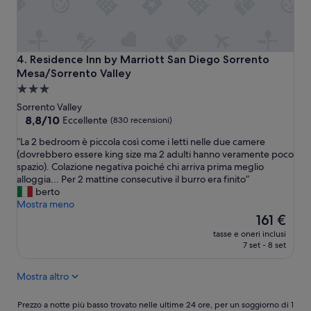
o
t
t
l
e
Residence Inn by Marriott San Diego Sorrento Mesa/Sorre
4. Residence Inn by Marriott San Diego Sorrento
s
Mesa/Sorrento Valley
f
Struttura
o
a
r
Sorrento Valley
k
3.0
8.8
8,8/10
Eccellente
(830 recensioni)
i
su
stelle
“
“La 2 bedroom è piccola così come i letti nelle due camere
d
10,
L
(dovrebbero essere king size ma 2 adulti hanno veramente poco
s
Eccellente,
a
spazio). Colazione negativa poiché chi arriva prima meglio
”
(830
2
alloggia... Per 2 mattine consecutive il burro era finito”
recensioni)
b
berto
e
Mostra meno
d
Il
161 €
r
prezzo
tasse e oneri inclusi
o
attuale
7 set - 8 set
o
è
m
161 €
Mostra altro
è
p
i
Prezzo
Prezzo a notte più basso trovato nelle ultime 24 ore, per un soggiorno di 1