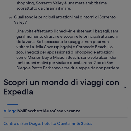
shopping, Sorrento Valley è una meta ambitissima
k
soprattutto da chi ama il mare.
i
n
Quali sono le principali attrazioni nei dintorni di Sorrento
g
Valley?
s
i
Una volta effettuato il check-in e sistemati i bagagli, sarà
z
già il momento di uscire e scoprire le principali attrazioni
e
della zona. Se ti piacciono le spiagge, non puoi non
m
visitare La Jolla Cove (spiaggia) e Coronado Beach. Lo
a
zoo, i negozi per appassionati di shopping e attrazioni
2
come Mission Bay e Mission Beach: sono solo alcuni dei
a
tanti buoni motivi per visitare questa zona. Zoo di San
d
Diego e Petco Park sono altre due tappe da non perdere.
u
l
Scopri un mondo di viaggi con
t
i
Expedia
h
a
n
n
Alloggi
Voli
Pacchetti
Auto
Case vacanza
o
v
Centro di San Diego: hotel La Quinta Inn & Suites
e
r