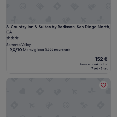
n
t
o
f
i
l
Country Inn & Suites by Radisson, San Diego North, CA
3. Country Inn & Suites by Radisson, San Diego North,
l
CA
b
Struttura
o
a
t
Sorrento Valley
t
3.0
9.0
9,0/10
Meraviglioso
(1.596 recensioni)
l
su
stelle
e
Il
152 €
10,
s
prezzo
Meraviglioso,
tasse e oneri inclusi
-
attuale
(1.596
7 set - 8 set
r
è
recensioni)
e
152 €
Residence Inn by Marriott San Diego Sorrento Mesa/Sorre
-
u
s
a
b
l
e
b