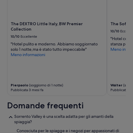
u
previste
e
condizioni
c
aggiuntive.
a
The DEXTRO Little Italy, BW Premier
The Sofia 
m
Collection
e
10/10
Eccelle
r
10/10
Eccellente
"Hotel comod
e
"Hotel pulito e moderno. Abbiamo soggiornato
stanza pulit
(
solo 1 notte,ma è stato tutto impeccabile"
Meno inform
d
Meno informazioni
o
v
r
e
b
b
Pierpaolo
(soggiorno di 1 notte)
Walter
(soggi
e
Pubblicata 3 mesi fa
Pubblicata 4 
r
o
Domande frequenti
e
s
s
Sorrento Valley è una scelta adatta per gli amanti della
e
spiaggia?
r
Conosciuta per le spiagge e i negozi per appassionati di
e