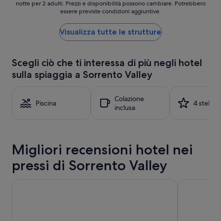
c
notte per 2 adulti. Prezzi e disponibilità possono cambiare. Potrebbero
a
essere previste condizioni aggiuntive.
c
notte
o
più
l
basso
Visualizza tutte le strutture
a
trovato
c
nelle
o
ultime
Scegli ciò che ti interessa di più negli hotel
s
24
sulla spiaggia a Sorrento Valley
ì
ore,
c
per
o
un
Colazione
m
soggiorno
Piscina
4 stelle
inclusa
e
di
i
1
l
notte
e
per
t
Migliori recensioni hotel nei
2
t
adulti.
pressi di Sorrento Valley
i
Prezzi
n
e
e
disponibilità
The DEXTRO Little Italy, BW Premier Collection
The Sofia H
l
possono
l
cambiare.
e
Potrebbero
d
essere