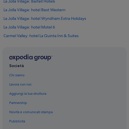
La Jolla Village: Bartell Hotels
a
m
La Jolla Village: hotel Best Western
e
La Jolla Village: hotel Wyndham Extra Holidays
n
t
La Jolla Village: hotel Motel 6
e
p
Carmel Valley: hotel La Quinta Inn & Suites
o
Map and Atlas Museum of La Jolla: hotel nelle vicinanze
c
o
Torrey Pines: hotel
s
p
La Jolla Shores: hotel
Società
a
Costa del Sol: hotel
z
Chi siamo
i
Riserva naturale Spiaggia di Torrey Pines: hotel nelle vicinanze
o
Lavora con noi
)
North Clairemont: hotel
.
Aggiungi la tua struttura
Hidden Valley: hotel
C
o
Partnership
Solana Beach: hotel
l
Novità e comunicati stampa
a
University City: hotel
z
Pubblicità
Mira Mesa: hotel
i
o