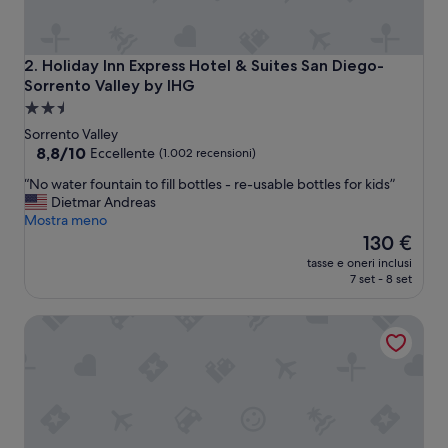
Holiday Inn Express Hotel & Suites San Diego-Sorrento Va
2. Holiday Inn Express Hotel & Suites San Diego-
Sorrento Valley by IHG
Struttura
a
Sorrento Valley
2.5
8.8
8,8/10
Eccellente
(1.002 recensioni)
su
stelle
“
“No water fountain to fill bottles - re-usable bottles for kids”
10,
N
Dietmar Andreas
Eccellente,
o
Mostra meno
(1.002
w
Il
130 €
recensioni)
a
prezzo
tasse e oneri inclusi
t
attuale
7 set - 8 set
e
è
r
130 €
Country Inn & Suites by Radisson, San Diego North, CA
f
o
u
n
t
a
i