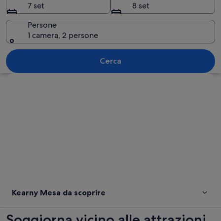
7 set
8 set
Persone
1 camera, 2 persone
Un cortile con palme, una fontana e u
Cerca
Guarda la mappa
Kearny Mesa da scoprire
Soggiorna vicino alle attrazioni