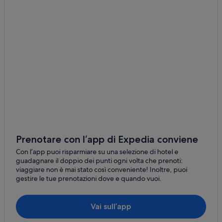
La Jolla Village: hotel Wyndham Extra Holidays
Stadium Golf Center & Batting Cages: hotel nelle
vicinanze
Serra Mesa: hotel
Mid-City: hotel
Mission Valley: hotel
North Clairemont: hotel
Linda Vista: hotel
Mission Valley East: hotel
Mission Bay Park: hotel nelle vicinanze
Prenotare con l’app di Expedia conviene
Mission Bay: hotel nelle vicinanze
Con l’app puoi risparmiare su una selezione di hotel e
University City: hotel
guadagnare il doppio dei punti ogni volta che prenoti:
viaggiare non è mai stato così conveniente! Inoltre, puoi
Bay Park: hotel
gestire le tue prenotazioni dove e quando vuoi.
La Jolla Heights: hotel
Kearny Mesa: hotel
Vai sull’app
Scripps Ranch: hotel