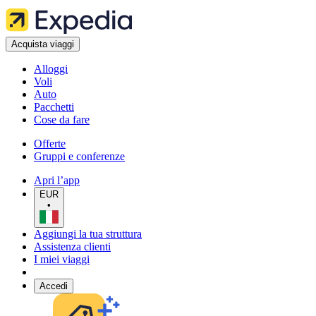
Acquista viaggi
Alloggi
Voli
Auto
Pacchetti
Cose da fare
Offerte
Gruppi e conferenze
Apri l’app
EUR
•
Aggiungi la tua struttura
Assistenza clienti
I miei viaggi
Accedi