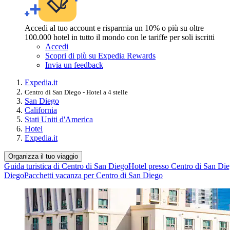
Accedi al tuo account e risparmia un 10% o più su oltre
100.000 hotel in tutto il mondo con le tariffe per soli iscritti
Accedi
Scopri di più su Expedia Rewards
Invia un feedback
Expedia.it
Centro di San Diego - Hotel a 4 stelle
San Diego
California
Stati Uniti d'America
Hotel
Expedia.it
Organizza il tuo viaggio
Guida turistica di Centro di San Diego
Hotel presso Centro di San Di
Diego
Pacchetti vacanza per Centro di San Diego