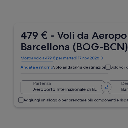
479 € - Voli da Aeropo
Barcellona (BOG-BCN)
Apertura
Mostra volo a 479 € per martedì 17 nov 2026
in
Andata e ritorno
Solo andata
Più destinazioni
Solo voli d
un’altra
finestra
Partenza
Des
Aggiungi un alloggio per prenotare più componenti e risp