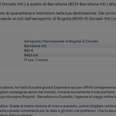
 Dorado Intl.) a quello di Barcellona (BCN-Barcelona Intl.) at
re di quarantena e restrizioni nella tua destinazione. Dai un'oc
guardo ai voli dall'aeroporto di Bogota (BOG-El Dorado Intl.) a
Aeroporto Internazionale di Bogotà-El Dorado
Barcelona Intl.
882 €
8463
km
17 ore, 7 minuti
llona, hai fatto la scelta giusta! Expedia è qui per offrirti un'esperienz
igliori compagnie aeree del mondo, troverai sicuramente il volo perfett
viaggio da sogno Bogotá - Barcellona su Expedia, l'agenzia di viaggi online 
itiva. Grazie al nostro motore di ricerca avanzato, potrai sfogliare centin
te a prezzi convenienti per le date e gli orari che preferisci. Che tu sia 
alore dal tuo viaggio.