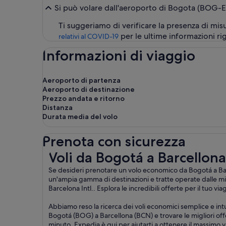
Si può volare dall'aeroporto di Bogota (BOG-El
Ti suggeriamo di verificare la presenza di misu
per le ultime informazioni ri
relativi al COVID-19
Informazioni di viaggio
Aeroporto di partenza
Aeroporto di destinazione
Prezzo andata e ritorno
Distanza
Durata media del volo
Prenota con sicurezza
Voli da Bogotá a Barcellona
Voli da Bogotá a Barcellona
Se desideri prenotare un volo economico da Bogotá a Barce
un'ampia gamma di destinazioni e tratte operate dalle m
Barcelona Intl.. Esplora le incredibili offerte per il tuo 
Abbiamo reso la ricerca dei voli economici semplice e intu
Bogotá (BOG) a Barcellona (BCN) e trovare le migliori offer
minuto, Expedia è qui per aiutarti a ottenere il massimo v