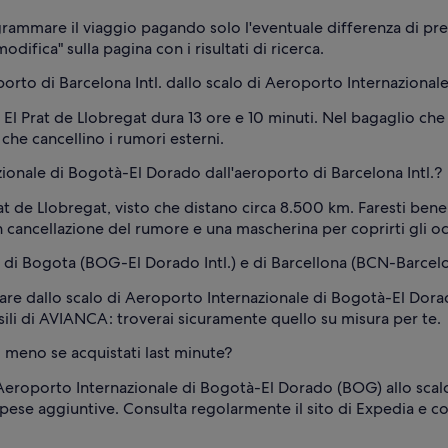
ammare il viaggio pagando solo l'eventuale differenza di pr
odifica" sulla pagina con i risultati di ricerca.
orto di Barcelona Intl. dallo scalo di Aeroporto Internaziona
 El Prat de Llobregat dura 13 ore e 10 minuti. Nel bagaglio c
e che cancellino i rumori esterni.
ionale di Bogotà-El Dorado dall'aeroporto di Barcelona Intl.?
rat de Llobregat, visto che distano circa 8.500 km. Faresti be
 cancellazione del rumore e una mascherina per coprirti gli oc
di Bogota (BOG-El Dorado Intl.) e di Barcellona (BCN-Barcelon
iare dallo scalo di Aeroporto Internazionale di Bogotà-El Dor
ensili di AVIANCA: troverai sicuramente quello su misura per te.
o meno se acquistati last minute?
 Aeroporto Internazionale di Bogotà-El Dorado (BOG) allo scal
pese aggiuntive. Consulta regolarmente il sito di Expedia e co