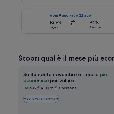
Seleziona il volo Air France, in part
dom 9 ago - sab 22 ago
BOG
BCN
Bogotá
Barcellona
Scopri qual è il mese più ec
Solitamente novembre è il mese
più
Solitamente
economico
per volare
novembre
Da 539 € a 1.025 € a persona.
è
il
Mostra voli a novembre
mese
più