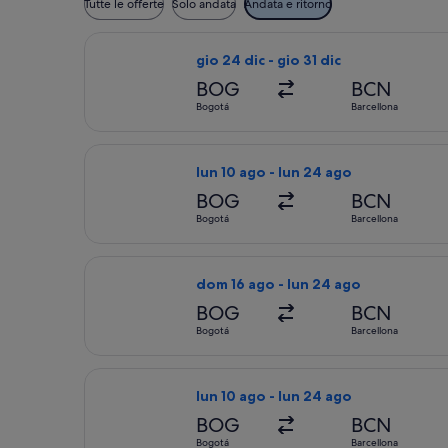
Tutte le offerte
Solo andata
Andata e ritorno
Seleziona il volo avianca, in partenza
gio 24 dic - gio 31 dic
BOG
BCN
Bogotá
Barcellona
Seleziona il volo KLM, in partenza lu
lun 10 ago - lun 24 ago
BOG
BCN
Bogotá
Barcellona
Seleziona il volo KLM, in partenza do
dom 16 ago - lun 24 ago
BOG
BCN
Bogotá
Barcellona
Seleziona il volo KLM, in partenza lu
lun 10 ago - lun 24 ago
BOG
BCN
Bogotá
Barcellona