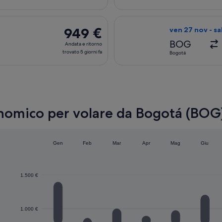
ritorno,
trovato
enza dom 9 ago da Bogotá a Barcellona, con ritorno sab 22 ago, 
Seleziona il volo
4
949 €
949 €
ven 27 nov - sa
giorni
Andata
BOG
Andata e ritorno
fa
e
trovato 5 giorni fa
Bogotá
ritorno,
trovato
5
giorni
fa
onomico per volare da Bogotá (BOG
Gen
Feb
Mar
Apr
Mag
Giu
1.500 €
1.000 €