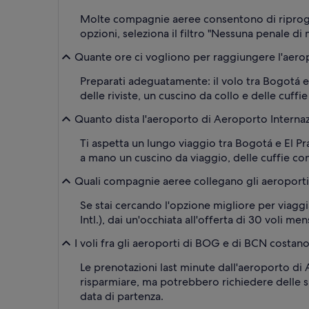
Molte compagnie aeree consentono di riprogr
opzioni, seleziona il filtro "Nessuna penale di m
Quante ore ci vogliono per raggiungere l'aerop
Preparati adeguatamente: il volo tra Bogotá e
delle riviste, un cuscino da collo e delle cuffi
Quanto dista l'aeroporto di Aeroporto Internaz
Ti aspetta un lungo viaggio tra Bogotá e El P
a mano un cuscino da viaggio, delle cuffie con
Quali compagnie aeree collegano gli aeroporti 
Se stai cercando l'opzione migliore per viagg
Intl.), dai un'occhiata all'offerta di 30 voli m
I voli fra gli aeroporti di BOG e di BCN costan
Le prenotazioni last minute dall'aeroporto di
risparmiare, ma potrebbero richiedere delle s
data di partenza.