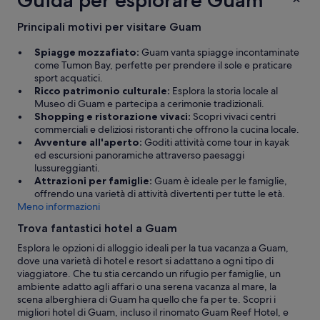
e
t
Principali motivi per visitare Guam
w
a
Spiagge mozzafiato:
Guam vanta spiagge incontaminate
s
come Tumon Bay, perfette per prendere il sole e praticare
p
sport acquatici.
r
Ricco patrimonio culturale:
Esplora la storia locale al
o
Museo di Guam e partecipa a cerimonie tradizionali.
b
Shopping e ristorazione vivaci:
Scopri vivaci centri
a
commerciali e deliziosi ristoranti che offrono la cucina locale.
b
Avventure all'aperto:
Goditi attività come tour in kayak
l
ed escursioni panoramiche attraverso paesaggi
y
lussureggianti.
n
Attrazioni per famiglie:
Guam è ideale per le famiglie,
o
offrendo una varietà di attività divertenti per tutte le età.
t
Meno informazioni
c
h
Trova fantastici hotel a Guam
a
Esplora le opzioni di alloggio ideali per la tua vacanza a Guam,
n
dove una varietà di hotel e resort si adattano a ogni tipo di
g
viaggiatore. Che tu stia cercando un rifugio per famiglie, un
e
ambiente adatto agli affari o una serena vacanza al mare, la
d
scena alberghiera di Guam ha quello che fa per te. Scopri i
i
migliori hotel di Guam, incluso il rinomato Guam Reef Hotel, e
n