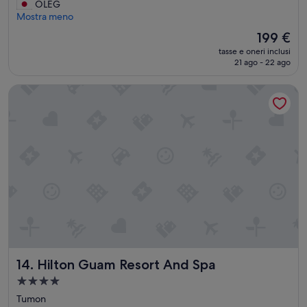
i
OLEG
t
Mostra meno
u
Il
199 €
r
prezzo
tasse e oneri inclusi
e
attuale
21 ago - 22 ago
a
è
n
199 €
Hilton Guam Resort And Spa
d
i
n
-
r
o
o
m
d
e
v
i
c
e
Hilton Guam Resort And Spa
14. Hilton Guam Resort And Spa
s
(
Struttura
c
a
Tumon
l