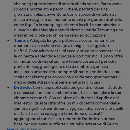
w
che per gli appassionati di attività all'aria aperta. L'area vanta
a
spiagge mozzafiato e parchi urbani, perfetti per una
t
giornata di relax o avventura. Con un picco di visitatori da
e
marzo a maggio, è un momento ideale per godere di attività
r
come il golf o lo shopping nei centri locali. La combinazione
i
di svago sulla spiaggia e servizi cittadini rende Tamuning una
t
meta imperdibile per chi cerca relax ed eccitazione.
w
Tumon:
Adagiata lungo la pittoresca costa, Tumon è un
a
quartiere vivace che si rivolge a famiglie e viaggiatori
s
d'affari. Conosciuta per i suoi eccellenti centri commerciali e
b
la vicinanza a splendide spiagge e porti turistici, Tumon offre
e
un mix unico di vita cittadina e fascino costiero. I periodi di
t
punta dei viaggi ad agosto e da dicembre a gennaio
t
assicurano un'atmosfera sempre vibrante, rendendola una
e
scelta eccellente per coloro che desiderano sperimentare il
r
meglio delle attrazioni urbane e naturali di Guam.
t
Dededo:
Come una delle città più grandi di Guam, Dededo
o
è conosciuta per il suo ambiente adatto alle famiglie e la sua
u
vibrante comunità. Con un picco di visitatori ad aprile e nei
s
mesi estivi, questa città offre un mix di centri commerciali e
e
campi da golf, attraendo sia i viaggiatori di piacere che quelli
t
d'affari. Le vicine spiagge e la moderna università
i
aggiungono al suo fascino, rendendo Dededo un'ottima
l
base per esplorare le offerte culturali e ricreative di Guam.
e
Meno informazioni