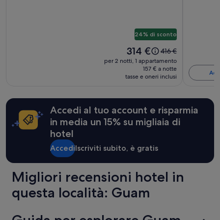
Guam
Golf
v
possono
a
cambiare.
-
and
t
Potrebbero
Condo
Resort
o
essere
24% di sconto
r
previste
c
condizioni
Il
314 €
Il
416 €
a
aggiuntive.
prezzo
prezzo
per 2 notti, 1 appartamento
r
è
era
157 € a notte
p
Acce
314 €
tasse e oneri inclusi
416 €,
e
ottieni
t
maggiori
a
informazioni
n
Accedi al tuo account e risparmia
sulla
d
in media un 15% su migliaia di
tariffa
h
standard.
hotel
a
l
Accedi
Iscriviti subito, è gratis
l
w
a
Migliori recensioni hotel in
y
c
questa località: Guam
a
r
p
Guida per esplorare Guam