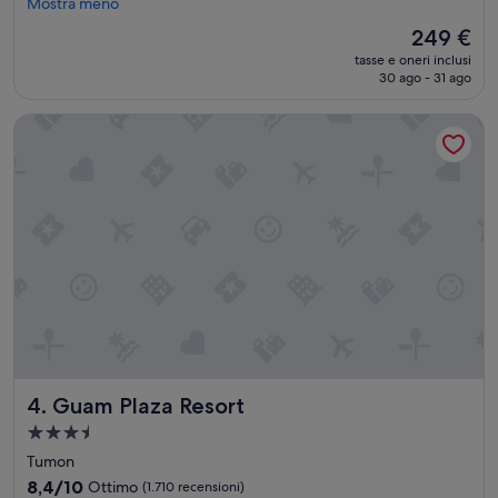
m
元
Mostra meno
(1.122
r
ス
recensioni)
Il
249 €
o
タ
prezzo
o
tasse e oneri inclusi
ッ
attuale
30 ago - 31 ago
m
フ
è
.
が
249 €
”
Guam Plaza Resort
と
て
も
フ
レ
ン
ド
リ
ー
で
良
く
し
て
Guam Plaza Resort
4. Guam Plaza Resort
く
れ
Struttura
ま
a
Tumon
し
3.5
た
8.4
8,4/10
Ottimo
(1.710 recensioni)