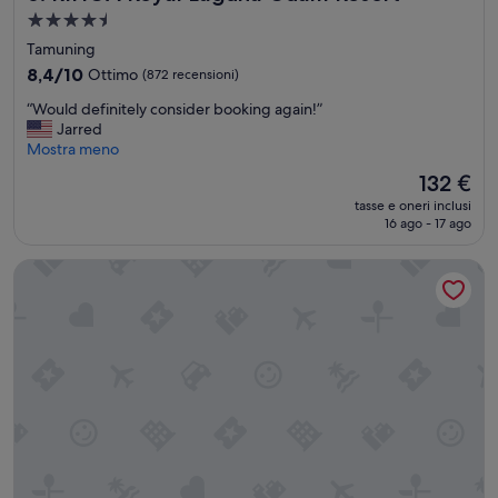
ン
Struttura
グ
a
Tamuning
も
4.5
し
8.4
8,4/10
Ottimo
(872 recensioni)
stelle
っ
su
“
“Would definitely consider booking again!”
か
10,
W
Jarred
り
Ottimo,
o
Mostra meno
ス
(872
u
タ
recensioni)
Il
132 €
l
ッ
prezzo
tasse e oneri inclusi
d
フ
attuale
16 ago - 17 ago
d
さ
è
e
ん
132 €
Dusit Beach Resort Guam
f
は
i
笑
n
顔
i
で
t
親
e
切
l
ロ
y
ケ
c
ー
o
シ
n
ョ
s
ン