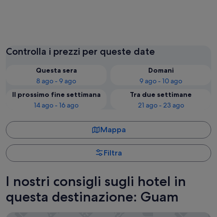
Tamuning
Yona
Controlla i prezzi per queste date
Questa sera
Domani
8 ago - 9 ago
9 ago - 10 ago
Il prossimo fine settimana
Tra due settimane
14 ago - 16 ago
21 ago - 23 ago
Mappa
Filtra
I nostri consigli sugli hotel in
questa destinazione: Guam
Pacific Islands Club Guam