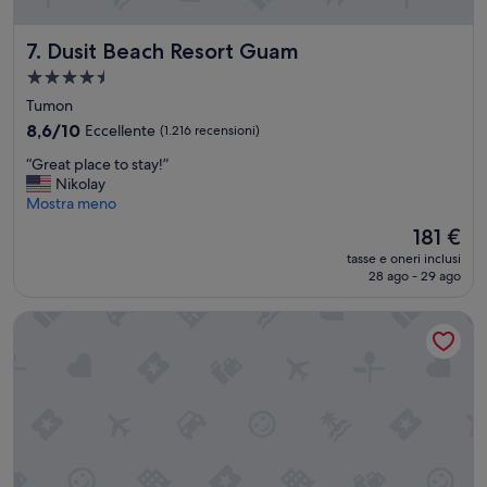
i
も
d
最
Dusit Beach Resort Guam
7. Dusit Beach Resort Guam
e
高
r
(
Struttura
b
海
a
Tumon
o
、
4.5
o
8.6
シ
8,6/10
Eccellente
(1.216 recensioni)
stelle
k
su
ョ
“
“Great place to stay!”
i
10,
ッ
G
Nikolay
n
Eccellente,
ピ
r
Mostra meno
g
(1.216
ン
e
a
recensioni)
グ
Il
181 €
a
g
等
prezzo
tasse e oneri inclusi
t
a
)
attuale
28 ago - 29 ago
p
i
”
è
l
n
181 €
The Tsubaki Tower
a
!
c
”
e
t
o
s
t
a
y