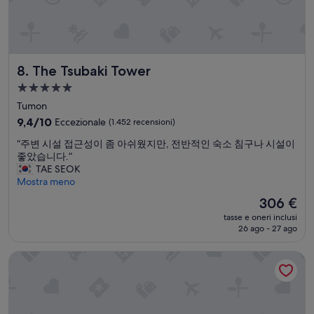
!
”
The Tsubaki Tower
8. The Tsubaki Tower
Struttura
a
Tumon
5.0
9.4
9,4/10
Eccezionale
(1.452 recensioni)
stelle
su
“
“주변 시설 접근성이 좀 아쉬웠지만, 전반적인 숙소 침구나 시설이
10,
주
좋았습니다.”
Eccezionale,
변
TAE SEOK
(1.452
시
Mostra meno
recensioni)
설
Il
306 €
접
prezzo
tasse e oneri inclusi
근
attuale
26 ago - 27 ago
성
è
이
306 €
Crowne Plaza Resort Guam by IHG
좀
아
쉬
웠
지