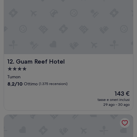
Guam Reef Hotel
12. Guam Reef Hotel
Struttura
a
Tumon
4.0
8.2
8,2/10
Ottimo
(1.375 recensioni)
stelle
su
Il
143 €
10,
prezzo
Ottimo,
tasse e oneri inclusi
attuale
29 ago - 30 ago
(1.375
è
recensioni)
143 €
Hyatt Regency Guam