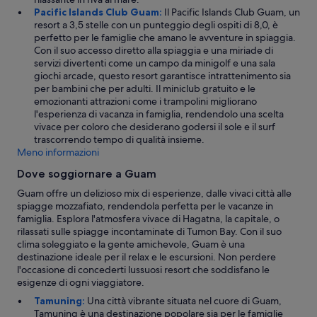
r
Pacific Islands Club Guam:
Il Pacific Islands Club Guam, un
o
resort a 3,5 stelle con un punteggio degli ospiti di 8,0, è
m
perfetto per le famiglie che amano le avventure in spiaggia.
o
Con il suo accesso diretto alla spiaggia e una miriade di
u
servizi divertenti come un campo da minigolf e una sala
t
giochi arcade, questo resort garantisce intrattenimento sia
s
per bambini che per adulti. Il miniclub gratuito e le
i
emozionanti attrazioni come i trampolini migliorano
d
l'esperienza di vacanza in famiglia, rendendolo una scelta
e
vivace per coloro che desiderano godersi il sole e il surf
p
trascorrendo tempo di qualità insieme.
o
Meno informazioni
o
l
Dove soggiornare a Guam
a
Guam offre un delizioso mix di esperienze, dalle vivaci città alle
n
spiagge mozzafiato, rendendola perfetta per le vacanze in
d
famiglia. Esplora l'atmosfera vivace di Hagatna, la capitale, o
d
rilassati sulle spiagge incontaminate di Tumon Bay. Con il suo
r
clima soleggiato e la gente amichevole, Guam è una
i
destinazione ideale per il relax e le escursioni. Non perdere
p
l'occasione di concederti lussuosi resort che soddisfano le
p
esigenze di ogni viaggiatore.
i
n
Tamuning:
Una città vibrante situata nel cuore di Guam,
g
Tamuning è una destinazione popolare sia per le famiglie