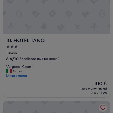
HOTEL TANO
10. HOTEL TANO
Struttura
a
Tumon
3.0
8.6
8,6/10
Eccellente
(525 recensioni)
stelle
su
“
“All good. Clean ”
10,
A
Giulio
Eccellente,
l
Mostra meno
(525
l
recensioni)
Il
100 €
g
prezzo
tasse e oneri inclusi
o
attuale
3 set - 4 set
o
è
d
100 €
Lotte Hotel Guam
.
C
l