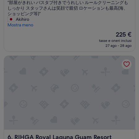
“
“部屋がきれい バスタブ付きでうれしい ルールクリーニングも
10,
部
しっかり スタッフさんは笑顔で親切 ロケーションも最高(海、
Eccellente,
屋
ショッピング等)”
(1.116
が
Akihiro
recensioni)
き
Mostra meno
れ
Il
225 €
い
prezzo
tasse e oneri inclusi
バ
attuale
27 ago - 28 ago
ス
è
タ
225 €
RIHGA Royal Laguna Guam Resort
ブ
付
き
で
う
れ
し
い
ル
ー
ル
ク
リ
ー
RIHGA Royal Laguna Guam Resort
6. RIHGA Royal Laguna Guam Resort
ニ