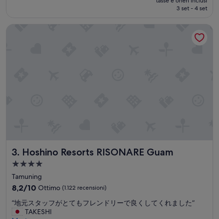
Ottimo,
tasse e oneri inclusi
attuale
i
3 set - 4 set
(1.245
è
n
recensioni)
129 €
g
Hoshino Resorts RISONARE Guam
g
a
r
a
g
e
i
s
a
l
i
t
t
l
Hoshino Resorts RISONARE Guam
3. Hoshino Resorts RISONARE Guam
e
Struttura
f
a
a
Tamuning
r
4.0
8.2
8,2/10
Ottimo
(1.122 recensioni)
f
stelle
su
r
“
“地元スタッフがとてもフレンドリーで良くしてくれました”
10,
o
地
TAKESHI
Ottimo,