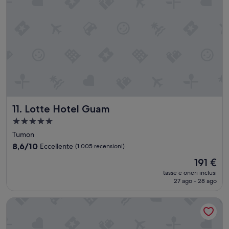
e
a
n
”
Lotte Hotel Guam
11. Lotte Hotel Guam
Struttura
a
Tumon
5.0
8.6
8,6/10
Eccellente
(1.005 recensioni)
stelle
su
Il
191 €
10,
prezzo
Eccellente,
tasse e oneri inclusi
attuale
27 ago - 28 ago
(1.005
è
recensioni)
191 €
Guam Reef Hotel