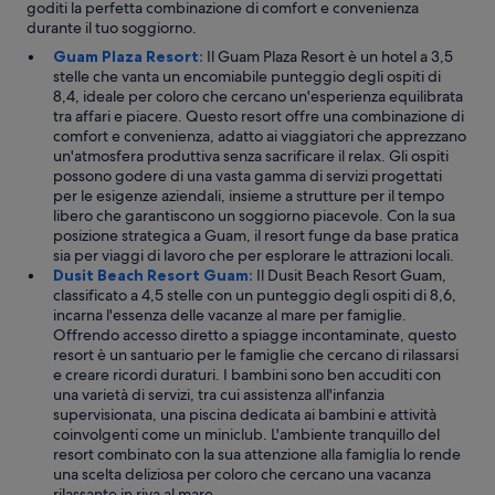
goditi la perfetta combinazione di comfort e convenienza
y
durante il tuo soggiorno.
e
a
Guam Plaza Resort:
Il Guam Plaza Resort è un hotel a 3,5
r
stelle che vanta un encomiabile punteggio degli ospiti di
s
8,4, ideale per coloro che cercano un'esperienza equilibrata
.
tra affari e piacere. Questo resort offre una combinazione di
W
comfort e convenienza, adatto ai viaggiatori che apprezzano
i
un'atmosfera produttiva senza sacrificare il relax. Gli ospiti
t
possono godere di una vasta gamma di servizi progettati
h
per le esigenze aziendali, insieme a strutture per il tempo
e
libero che garantiscono un soggiorno piacevole. Con la sua
v
posizione strategica a Guam, il resort funge da base pratica
e
sia per viaggi di lavoro che per esplorare le attrazioni locali.
r
Dusit Beach Resort Guam:
Il Dusit Beach Resort Guam,
y
classificato a 4,5 stelle con un punteggio degli ospiti di 8,6,
o
incarna l'essenza delle vacanze al mare per famiglie.
n
Offrendo accesso diretto a spiagge incontaminate, questo
e
resort è un santuario per le famiglie che cercano di rilassarsi
c
e creare ricordi duraturi. I bambini sono ben accuditi con
o
una varietà di servizi, tra cui assistenza all'infanzia
m
supervisionata, una piscina dedicata ai bambini e attività
i
coinvolgenti come un miniclub. L'ambiente tranquillo del
n
resort combinato con la sua attenzione alla famiglia lo rende
g
una scelta deliziosa per coloro che cercano una vacanza
f
rilassante in riva al mare.