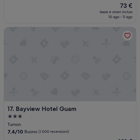
stelle
su
f
Il
73 €
10,
a
prezzo
(1.011
tasse e oneri inclusi
u
attuale
10 ago - 11 ago
recensioni)
c
è
e
73 €
Bayview Hotel Guam
t
,
b
a
t
h
t
u
b
e
t
c
.
T
Bayview Hotel Guam
17. Bayview Hotel Guam
h
i
Struttura
s
a
Tumon
i
3.0
7.4
7,4/10
Buono
(1.000 recensioni)
s
stelle
su
a