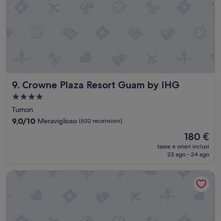
만
,
전
반
적
인
숙
소
침
Crowne Plaza Resort Guam by IHG
9. Crowne Plaza Resort Guam by IHG
구
나
Struttura
시
a
Tumon
설
4.0
이
9.0
9,0/10
Meraviglioso
(632 recensioni)
stelle
좋
su
Il
180 €
았
10,
prezzo
습
Meraviglioso,
tasse e oneri inclusi
attuale
니
23 ago - 24 ago
(632
è
다
recensioni)
180 €
.
HOTEL TANO
”