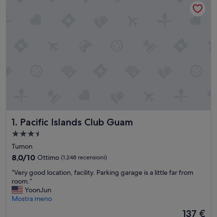
Pacific Islands Club Guam
1. Pacific Islands Club Guam
Struttura
a
Tumon
3.5
8.0
8,0/10
Ottimo
(1.248 recensioni)
stelle
su
“
“Very good location, facility. Parking garage is a little far from
10,
V
room.”
Ottimo,
e
YoonJun
(1.248
r
Mostra meno
recensioni)
y
Il
137 €
g