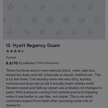
Hyatt Regency Guam
13. Hyatt Regency Guam
Struttura
a
Tumon
4.5
8.6
8,6/10
Eccellente
(1.003 recensioni)
stelle
su
“
“Room furniture and in-room devices (clock, radio, safe box,
10,
R
lamps) are dusty and old. Limescale on faucet, bathtub etc. This
Eccellente,
o
is a 2 star hotel. Coin laundry room was very dirty, laundry
(1.003
o
machine and dryer are so old it actually made clothes smell.
recensioni)
m
Elevator carpet and hallway carpet was probably not changed in
f
years. With everyone coming from outside pool and dripping
u
water it was better to use tiles, not carpet. This is not what
r
customers expect from Hyatt after spending quite a lot of
n
money to...