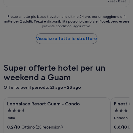
u
7 set - 8 set
(770
è
a
recensioni)
94 €
l
l
Prezzo
Prezzo a notte più basso trovato nelle ultime 24 ore, per un soggiorno di 1
notte per 2 adulti. Prezzi e disponibilità possono cambiare. Potrebbero essere
y
a
previste condizioni aggiuntive.
m
notte
a
più
d
basso
Visualizza tutte le strutture
e
trovato
c
nelle
l
ultime
o
24
t
ore,
Super offerte hotel per un
h
per
weekend a Guam
e
un
s
soggiorno
s
di
Offerte per il periodo:
21 ago - 23 ago
m
1
e
notte
Galleria
Leopalace Resort Guam - Condo
Galleria
Finest Gu
l
per
Leopalace Resort Guam - Condo
Finest 
fotografica
fotograf
l
2
Struttura
Struttura
.
adulti.
di
di
a
a
E
Prezzi
Yona
Dededo
Leopalace
Finest
3.5
3.0
l
e
Resort
8.2/10
Ottimo (23 recensioni)
Guam
8.6/10
Ec
e
disponibilità
stelle
stelle