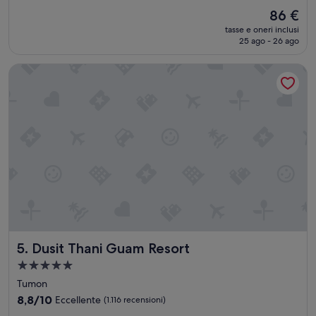
stelle
”
su
Il
86 €
10,
prezzo
Ottimo,
tasse e oneri inclusi
attuale
25 ago - 26 ago
(1.710
è
recensioni)
86 €
Dusit Thani Guam Resort
Dusit Thani Guam Resort
5. Dusit Thani Guam Resort
Struttura
a
Tumon
5.0
8.8
8,8/10
Eccellente
(1.116 recensioni)
stelle
su