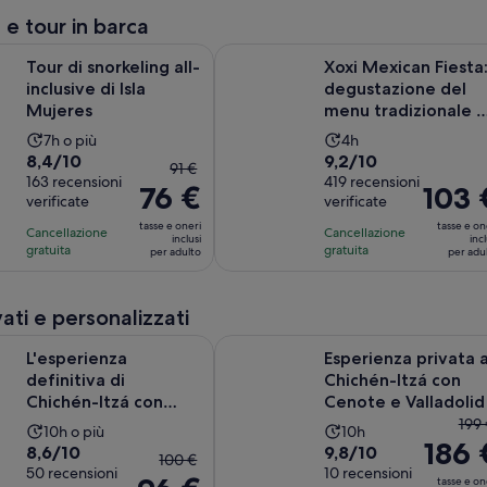
sulla
sulla
per
78
 e tour in barca
base
base
adulto
e
di
di
Apertura in una nuova sch
rkeling all-inclusive di Isla Mujeres
Xoxi Mexican Fiesta: degustazione 
qu
Tour di snorkeling all-
Xoxi Mexican Fiesta
630
272
at
inclusive di Isla
degustazione del
recensioni
recensioni
è
Mujeres
menu tradizionale e
di
open bar con tequ..
L’attività
L’attività
7h o più
4h
69
Valutazione
Valutazione
8,4/10
9,2/10
dura
dura
Il
91 €
pe
di
163 recensioni
di
419 recensioni
7
4
76 €
prezzo
Il
103 
ad
verificate
verificate
8.4
9.2
ore
ore
precedente
prezzo
su
su
tasse e oneri
tasse e on
Cancellazione
Cancellazione
era
è
inclusi
incl
10,
10,
gratuita
gratuita
per adulto
per adu
di
103 €
sulla
sulla
91 €
per
base
base
e
adulto
vati e personalizzati
di
di
quello
163
419
Apertura i
za definitiva di Chichén-Itzá con Cenote e Valladolid
Esperienza privata a Chichén-Itzá 
attuale
L'esperienza
Esperienza privata 
recensioni
recensioni
è
definitiva di
Chichén-Itzá con
di
Chichén-Itzá con
Cenote e Valladolid
76 €
Il
Cenote e Valladolid
199
L’attività
L’attività
10h o più
10h
per
186 
pre
Valutazione
Valutazione
8,6/10
9,8/10
dura
dura
Il
100 €
adulto
pre
di
50 recensioni
di
10 recensioni
10
10
prezzo
tasse e on