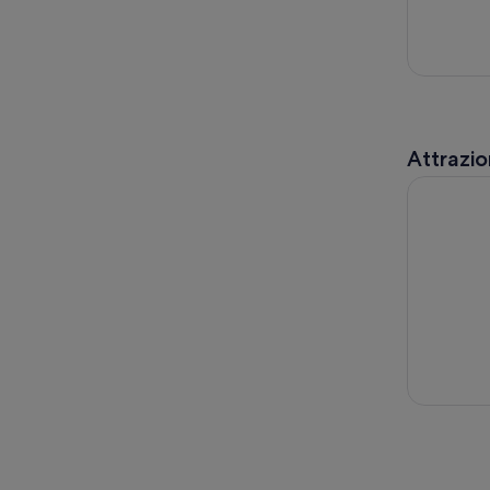
Attrazio
Tour in AT