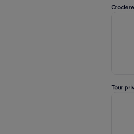
Crociere
Tour di sno
Tour pri
L'esperien