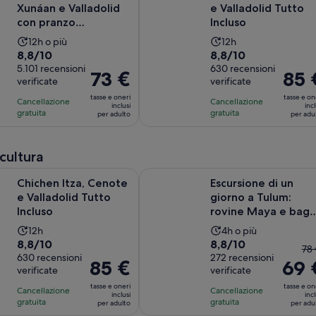
Xunáan e Valladolid
e Valladolid Tutto
con pranzo
Incluso
tradizionale a buffet
L’attività
L’attività
12h o più
12h
Valutazione
Valutazione
8,8/10
8,8/10
dura
dura
di
5.101 recensioni
di
630 recensioni
12
12
Il
73 €
Il
85 
verificate
verificate
8.8
8.8
ore
ore
prezzo
prezz
su
su
tasse e oneri
tasse e on
Cancellazione
Cancellazione
è
è
inclusi
incl
10,
10,
gratuita
gratuita
per adulto
per adu
73 €
85 €
sulla
sulla
per
per
base
base
adulto
adulto
 cultura
di
di
5101
630
Apertura in una nuova sc
za, Cenote e Valladolid Tutto Incluso
Escursione di un giorno a Tulum: r
Chichen Itza, Cenote
Escursione di un
recensioni
recensioni
e Valladolid Tutto
giorno a Tulum:
Incluso
rovine Maya e bag
nei Cenote con
L’attività
L’attività
12h
4h o più
pranzo ...
Valutazione
Valutazione
8,8/10
8,8/10
dura
dura
Il
78 
di
630 recensioni
di
272 recensioni
12
4
Il
85 €
69 
pr
verificate
verificate
8.8
8.8
ore
ore
prezzo
pr
su
su
tasse e oneri
tasse e on
Cancellazione
Cancellazione
è
er
inclusi
incl
10,
10,
gratuita
gratuita
per adulto
per adu
85 €
di