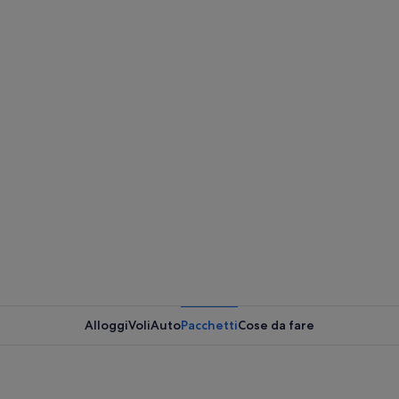
Alloggi
Voli
Auto
Pacchetti
Cose da fare