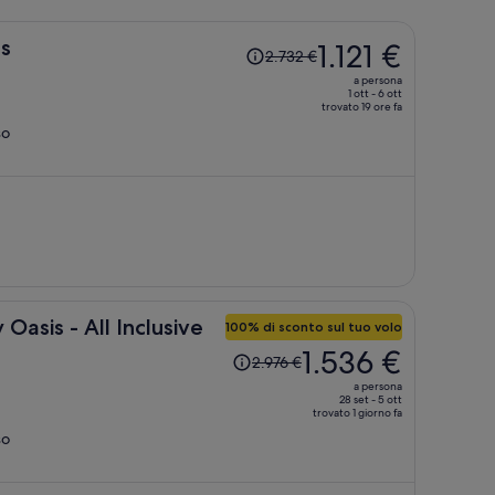
Il
s
1.121 €
2.732 €
prezzo
a persona
era
1 ott - 6 ott
trovato 19 ore fa
2.732 €,
so
ora
è
1.121 €
a
persona
asis - All Inclusive
100% di sconto sul tuo volo
Il
1.536 €
2.976 €
prezzo
a persona
era
28 set - 5 ott
trovato 1 giorno fa
2.976 €,
so
ora
è
1.536 €