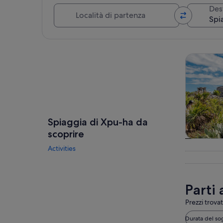
Località di partenza
Des
Guarda la mappa
Tour e git
Spiaggia di Xpu-ha da
scoprire
Tour e git
Activities
gior
Parti 
Prezzi trovat
Durata del so