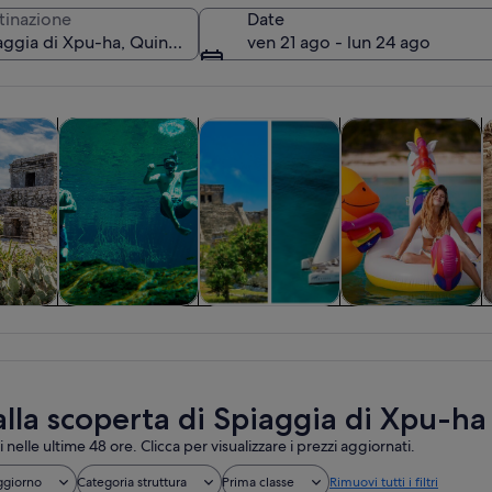
tinazione
Date
ven 21 ago - lun 24 ago
Apertura in una nuova scheda
Apertura in una nuova scheda
Apertura in una nuov
e di un giorno
Attività acquatiche
Storia e cultura
Crociere e tour in 
T
Un bar sulla spiaggia con ombrelloni di
e di un
Attività
Storia e cultura
Crociere e tour in
no
acquatiche
barca
alla scoperta di Spiaggia di Xpu-ha
i nelle ultime 48 ore. Clicca per visualizzare i prezzi aggiornati.
ggiorno
Categoria struttura
Prima classe
Rimuovi tutti i filtri