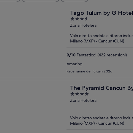
Tago Tulum by G Hotel
3.5
out
Zona Hotelera
of
Volo diretto andata e ritorno inclu
5
Milano (MXP) - Cancún (CUN)
9
/
10
Fantastico! (432 recensioni)
Amazing
Recensione del 18 gen 2026
The Pyramid Cancun By O
4
out
Zona Hotelera
of
5
Volo diretto andata e ritorno inclu
Milano (MXP) - Cancún (CUN)