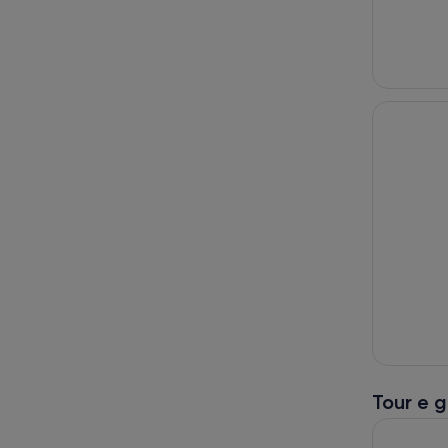
Tour e g
Chichén It