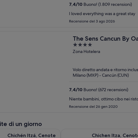
7,4
/
10
Buono! (1.809 recensioni)
I loved everything was a great stay
Recensione del 3 ago 2026
The Sens Cancun By Oa
4
out
Zona Hotelera
of
5
Volo diretto andata e ritorno inclu
Milano (MXP) - Cancún (CUN)
7,4
/
10
Buono! (672 recensioni)
Niente bambini, ottimo cibo nei ristor
Recensione del 26 gen 2020
ite di un giorno
zá, Cenote Xunáan e Valladolid con pranzo tradizionale a buffe
Chichen Itza, Cenote e Valladolid T
Chichén Itzá, Cenote
Chichen Itza, Cenot