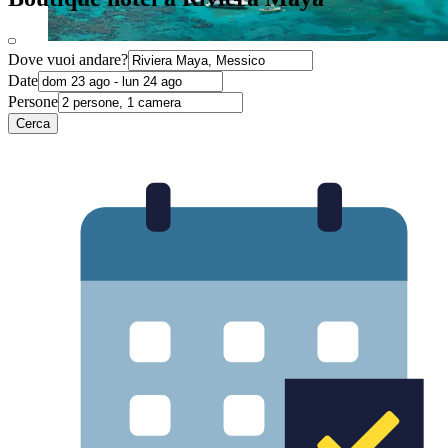
Dove vuoi andare?
Date
Persone
Cerca