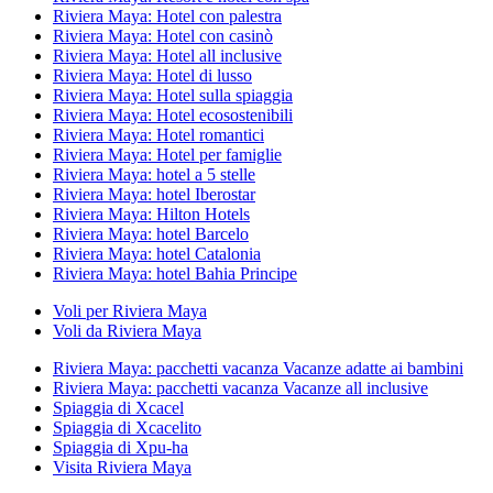
Riviera Maya: Hotel con palestra
Riviera Maya: Hotel con casinò
Riviera Maya: Hotel all inclusive
Riviera Maya: Hotel di lusso
Riviera Maya: Hotel sulla spiaggia
Riviera Maya: Hotel ecosostenibili
Riviera Maya: Hotel romantici
Riviera Maya: Hotel per famiglie
Riviera Maya: hotel a 5 stelle
Riviera Maya: hotel Iberostar
Riviera Maya: Hilton Hotels
Riviera Maya: hotel Barcelo
Riviera Maya: hotel Catalonia
Riviera Maya: hotel Bahia Principe
Voli per Riviera Maya
Voli da Riviera Maya
Riviera Maya: pacchetti vacanza Vacanze adatte ai bambini
Riviera Maya: pacchetti vacanza Vacanze all inclusive
Spiaggia di Xcacel
Spiaggia di Xcacelito
Spiaggia di Xpu-ha
Visita Riviera Maya