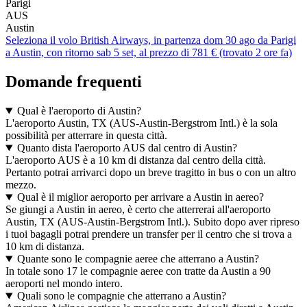
Parigi
AUS
Austin
Seleziona il volo British Airways, in partenza dom 30 ago da Parigi
a Austin, con ritorno sab 5 set, al prezzo di 781 € (trovato 2 ore fa)
Domande frequenti
Qual è l'aeroporto di Austin?
L'aeroporto Austin, TX (AUS-Austin-Bergstrom Intl.) è la sola
possibilità per atterrare in questa città.
Quanto dista l'aeroporto AUS dal centro di Austin?
L'aeroporto AUS è a 10 km di distanza dal centro della città.
Pertanto potrai arrivarci dopo un breve tragitto in bus o con un altro
mezzo.
Qual è il miglior aeroporto per arrivare a Austin in aereo?
Se giungi a Austin in aereo, è certo che atterrerai all'aeroporto
Austin, TX (AUS-Austin-Bergstrom Intl.). Subito dopo aver ripreso
i tuoi bagagli potrai prendere un transfer per il centro che si trova a
10 km di distanza.
Quante sono le compagnie aeree che atterrano a Austin?
In totale sono 17 le compagnie aeree con tratte da Austin a 90
aeroporti nel mondo intero.
Quali sono le compagnie che atterrano a Austin?