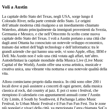
Voli a Austin
La capitale dello Stato del Texas, negli USA, sorge lungo il
Colorado River, nella parte centrale dello Stato. Le origini
dell’attuale moderna città risalgono a un insediamento chiamato
Waterloo, abitato principalmente da immigrati provenienti da Svezia,
Germania e Messico, e che nell’Ottocento fu scelto come nuova
capitale dello Stato del Texas. I voli a Austin portano a una città che
dagli anni Ottanta ha conosciuto un notevole sviluppo economico,
trainato dai settori dell’high technology e dell’informatica: tra le
grandi aziende che qui hanno una sede, vi sono Apple, eBay, IBM e
Dell. Ma Austin non è solo una città votata agli affari, tutt’altro.
Autodefinitasi la capitale mondiale della Musica Live (Live Music
Capital of the World), Austin offre una scena artistica, musicale e
creativa unica, una vibrante vita notturna e una notevole qualità della
vita.
Allora cominciamo proprio dalla musica. In città sono oltre 200 i
locali dove si può assistere a concerti di ogni genere, dalla musica
classica al rock, dal country al jazz. E poi ci sono i festival, che
riempiono il calendario con appuntamenti annuali come l’Austin
City Limits, il South by Southwest, il Pachanga Latino Music
Festival, lo Urban Music Festival e il Fun Fun Fun Fest. Tra le zone
più popolari e vivaci della città, va menzionata l’area chiamata SoCo