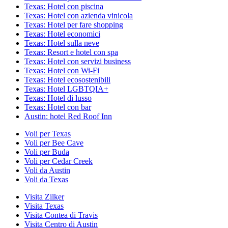
Texas: Hotel con piscina
Texas: Hotel con azienda vinicola
Texas: Hotel per fare shopping
Texas: Hotel economici
Texas: Hotel sulla neve
Texas: Resort e hotel con spa
Texas: Hotel con servizi business
Texas: Hotel con Wi-Fi
Texas: Hotel ecosostenibili
Texas: Hotel LGBTQIA+
Texas: Hotel di lusso
Texas: Hotel con bar
Austin: hotel Red Roof Inn
Voli per Texas
Voli per Bee Cave
Voli per Buda
Voli per Cedar Creek
Voli da Austin
Voli da Texas
Visita Zilker
Visita Texas
Visita Contea di Travis
Visita Centro di Austin