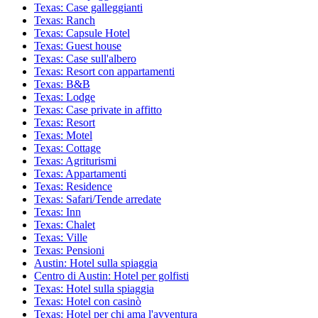
Texas: Case galleggianti
Texas: Ranch
Texas: Capsule Hotel
Texas: Guest house
Texas: Case sull'albero
Texas: Resort con appartamenti
Texas: B&B
Texas: Lodge
Texas: Case private in affitto
Texas: Resort
Texas: Motel
Texas: Cottage
Texas: Agriturismi
Texas: Appartamenti
Texas: Residence
Texas: Safari/Tende arredate
Texas: Inn
Texas: Chalet
Texas: Ville
Texas: Pensioni
Austin: Hotel sulla spiaggia
Centro di Austin: Hotel per golfisti
Texas: Hotel sulla spiaggia
Texas: Hotel con casinò
Texas: Hotel per chi ama l'avventura