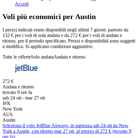
Accedi
Voli più economici per Austin
I prezzi indicati erano disponibili negli ultimi 7 giorni: partono da
132 € per i voli di sola andata e da 272 € per i voli di andata e
ritorno, per il periodo specificato. Prezzi e disponibilità sono soggetti
a modifica. Si applicano condizioni aggiuntive.
Tutte le offerte
Solo andata
Andata e ritorno
272 €
Andata e ritorno
trovato 9 ore fa
sab 24 ott - mar 27 ott
JFK
New York
AUS
Austin
Seleziona il volo JetBlue Airways, in partenza sab 24 ott da New
York a Austin, con ritorno mar 27 ott, al prezzo di 272 € (trovato 9
ore fa)