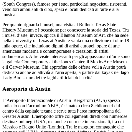
(South Congress), famosa per i suoi particolari negozietti, ristoranti,
venditori ambulanti di cibo, spazi e locali dedicati all’arte e alla
musica.
Per quanto riguarda i musei, una visita al Bullock Texas State
History Museum è l’occasione per conoscere la storia del Texas. Tra
i musei d’arte, invece, spicca il Blanton Museum of Art, che ha sede
nella University of Texas at Austin e vanta una collezione di oltre 18
mila opere, che includono dipinti di artisti europei, opere di arte
americana moderna e contemporanea e creazioni di artisti
sudamericani. Altre visite interessanti per gli appassionati d’arte sono
la galleria Contemporary at the Jones Center, il Mexic-Arte Musem
e il Carver Museum. Chi approfitta delle offerte voli a Austin potrà
dedicarsi anche ad attività all’aria aperta, a partire dal kayak nel lago
Lady Bird – uno dei tre laghi artificiali della città.
Aeroporto di Austin
L’Aeroporto Internazionale di Austin–Bergstrom (AUS) spesso
indicato con l’acronimo ABIA, è situato a circa 8 chilometri dal
centro della capitale texana e serve tutta l’area metropolitana del
Greater Austin. L’aeroporto offre collegamenti diretti con numerose
destinazioni negli USA, ma anche con mete internazionali, tra cui
Messico e Regno Unito (Londra). Tra le maggiori compagnie che