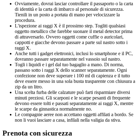
Ovviamente, dovrai lasciar controllare il passaporto o la carta
di identità e la carta di imbarco al personale di sicurezza.
Tienili in un posto a portata di mano per velocizzare la
procedura.
L'ispezione ai raggi X è il prossimo step. Togliti qualsiasi
oggetto metallico che farebbe suonare il metal detector prima
di attraversarlo. Ovvero oggetti come cuffie o auricolari,
cappotti e giacche devono passare a parte sul nastro sotto i
raggi X.
Anche tutti i gadget elettronici, inclusi lo smartphone e il PC,
dovranno passare separatamente nel vassoio sul nastro.
Togli i liquidi e i gel dal tuo bagaglio a mano. Di norma,
passano sotto i raggi X dello scanner separatamente. Ogni
confezione non deve superare i 100 ml di capienza e il tutto
deve essere messo in una sola busta trasparente con chiusura a
zip da un litro.
Una scelta furba delle calzature può farti risparmiare diversi
minuti preziosi. Gli scarponi e le scarpe pesanti di frequente
devono essere tolti e passati separatamente ai raggi X, mentre
le scarpe da ginnastica normalmente no.
Le compagnie aeree non accettano oggetti affilati a bordo. Se
non li vuoi lasciare a casa, infilali nella valigia da stiva.
Prenota con sicurezza