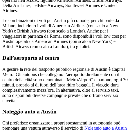
operano nell’ABIA, figurano American Airlines, British Airways,
Delta Air Lines, JetBlue Airways, Southwest Airlines e United
Airlines.
Le combinazioni di voli per Austin più comode, per chi parte da
Milano, includono i voli di American Airlines (con scalo a New
York) e British Airways (con scalo a Londra). Anche per i
viaggiatori in partenza da Roma, sono disponibili i voli low cost per
Austin operati da American Airlines (con scalo a New York) e
British Airwys (con scalo a Londra), tra gli altri.
Dall’aeroporto al centro
A gestire la rete del trasporto pubblico regionale di Austin è Capital
Metro. Gli autobus che collegano l’aeroporto direttamente con il
centro della città sono denominati “MetroAirport” e partono, ogni 30
minuti, proprio al di fuori dell’area ritiro bagagli. Il viaggio dura
complessivamente mezz’ora. In alternativa, oltre al servizio taxi,
sono disponibili diverse compagnie private che offrono servizio
navetta.
Noleggio auto a Austin
Chi preferisce organizzare i propri spostamenti in autonomia può
prenotare una vettura attraverso il servizio di
Noleggio auto a Austin