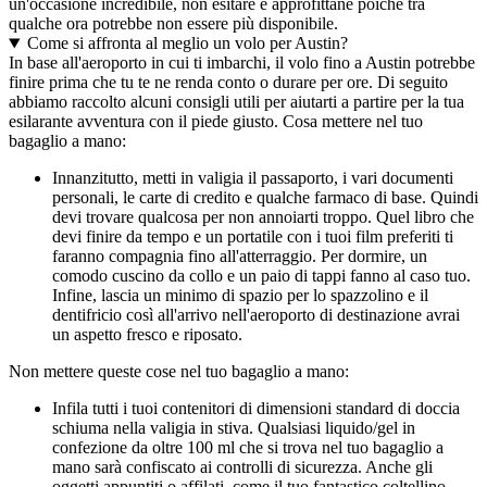
un'occasione incredibile, non esitare e approfittane poiché tra
qualche ora potrebbe non essere più disponibile.
Come si affronta al meglio un volo per Austin?
In base all'aeroporto in cui ti imbarchi, il volo fino a Austin potrebbe
finire prima che tu te ne renda conto o durare per ore. Di seguito
abbiamo raccolto alcuni consigli utili per aiutarti a partire per la tua
esilarante avventura con il piede giusto. Cosa mettere nel tuo
bagaglio a mano:
Innanzitutto, metti in valigia il passaporto, i vari documenti
personali, le carte di credito e qualche farmaco di base. Quindi
devi trovare qualcosa per non annoiarti troppo. Quel libro che
devi finire da tempo e un portatile con i tuoi film preferiti ti
faranno compagnia fino all'atterraggio. Per dormire, un
comodo cuscino da collo e un paio di tappi fanno al caso tuo.
Infine, lascia un minimo di spazio per lo spazzolino e il
dentifricio così all'arrivo nell'aeroporto di destinazione avrai
un aspetto fresco e riposato.
Non mettere queste cose nel tuo bagaglio a mano:
Infila tutti i tuoi contenitori di dimensioni standard di doccia
schiuma nella valigia in stiva. Qualsiasi liquido/gel in
confezione da oltre 100 ml che si trova nel tuo bagaglio a
mano sarà confiscato ai controlli di sicurezza. Anche gli
oggetti appuntiti o affilati, come il tuo fantastico coltellino