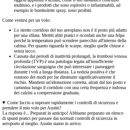
multiuso, e i prodotti che sono esplosivi o infiammabili, ad
esempio le bombolette spray, sono proibiti.
Come vestirsi per un volo:
Lo stretto corridoio del tuo aeroplano non è il posto più adatto
per una sfilata. Mettiti abiti pratici e ricordati anche una felpa
perché la temperatura può scendere parecchio all'interno della
cabina. Per quanto riguarda le scarpe, meglio quelle chiuse e
senza tacco.
Causata dai periodi di inattività prolungati, la trombosi venosa
profonda (TVP) è una patologia legata all'insufficiente
circolazione sanguigna che può interessare i passeggeri
durante i voli a lunga distanza. La notizia positiva è che
esistono dei modi per far diminuire significativamente il
rischio. Mantieni un'idratazione corretta, alzati dal tuo posto e
cammina lungo il corridoio con una certa frequenza e indossa
dei calzini a compressione graduata.
Come faccio a superare rapidamente i controlli di sicurezza e
prendere il mio volo per Austin?
La risposta è... Preparati in anticipo! Abbiamo preparato un elenco
di spunti pratici per passare dai normali controlli di sicurezza in
aeroporto al meglio. Austin siamo in arrivo: