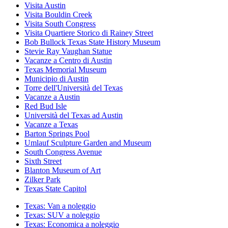
Visita Austin
Visita Bouldin Creek
Visita South Congress
Visita Quartiere Storico di Rainey Street
Bob Bullock Texas State History Museum
Stevie Ray Vaughan Statue
Vacanze a Centro di Austin
Texas Memorial Museum
Municipio di Austin
Torre dell'Università del Texas
Vacanze a Austin
Red Bud Isle
Università del Texas ad Austin
Vacanze a Texas
Barton Springs Pool
Umlauf Sculpture Garden and Museum
South Congress Avenue
Sixth Street
Blanton Museum of Art
Zilker Park
Texas State Capitol
Texas: Van a noleggio
Texas: SUV a noleggio
Texas: Economica a noleggio