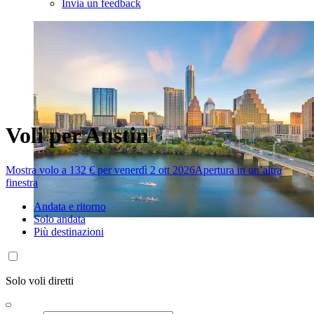
Invia un feedback
Voli per Austin
Mostra volo a 132 € per venerdì 2 ott 2026
Apertura in un’altra
finestra
Andata e ritorno
Solo andata
Più destinazioni
Solo voli diretti