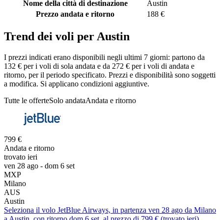
Nome della città di destinazione
Austin
Prezzo andata e ritorno
188 €
Trend dei voli per Austin
I prezzi indicati erano disponibili negli ultimi 7 giorni: partono da
132 € per i voli di sola andata e da 272 € per i voli di andata e
ritorno, per il periodo specificato. Prezzi e disponibilità sono soggetti
a modifica. Si applicano condizioni aggiuntive.
Tutte le offerte
Solo andata
Andata e ritorno
799 €
Andata e ritorno
trovato ieri
ven 28 ago - dom 6 set
MXP
Milano
AUS
Austin
Seleziona il volo JetBlue Airways, in partenza ven 28 ago da Milano
a Austin, con ritorno dom 6 set, al prezzo di 799 € (trovato ieri)