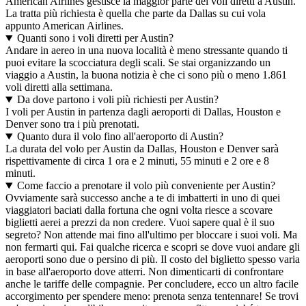
American Airlines gestisce la maggior parte dei voli diretti a Austin.
La tratta più richiesta è quella che parte da Dallas su cui vola
appunto American Airlines.
Quanti sono i voli diretti per Austin?
Andare in aereo in una nuova località è meno stressante quando ti
puoi evitare la scocciatura degli scali. Se stai organizzando un
viaggio a Austin, la buona notizia è che ci sono più o meno 1.861
voli diretti alla settimana.
Da dove partono i voli più richiesti per Austin?
I voli per Austin in partenza dagli aeroporti di Dallas, Houston e
Denver sono tra i più prenotati.
Quanto dura il volo fino all'aeroporto di Austin?
La durata del volo per Austin da Dallas, Houston e Denver sarà
rispettivamente di circa 1 ora e 2 minuti, 55 minuti e 2 ore e 8
minuti.
Come faccio a prenotare il volo più conveniente per Austin?
Ovviamente sarà successo anche a te di imbatterti in uno di quei
viaggiatori baciati dalla fortuna che ogni volta riesce a scovare
biglietti aerei a prezzi da non credere. Vuoi sapere qual è il suo
segreto? Non attende mai fino all'ultimo per bloccare i suoi voli. Ma
non fermarti qui. Fai qualche ricerca e scopri se dove vuoi andare gli
aeroporti sono due o persino di più. Il costo del biglietto spesso varia
in base all'aeroporto dove atterri. Non dimenticarti di confrontare
anche le tariffe delle compagnie. Per concludere, ecco un altro facile
accorgimento per spendere meno: prenota senza tentennare! Se trovi