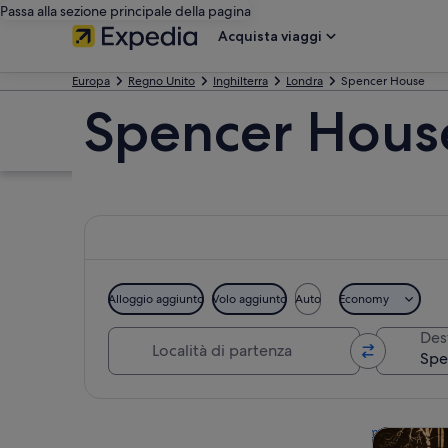
Passa alla sezione principale della pagina
Acquista viaggi
Europa
Regno Unito
Inghilterra
Londra
Spencer House
Spencer House
Alloggio aggiunto
Volo aggiunto
Auto
Economy
Località di partenza
Des
Guarda la mappa
Tour e git