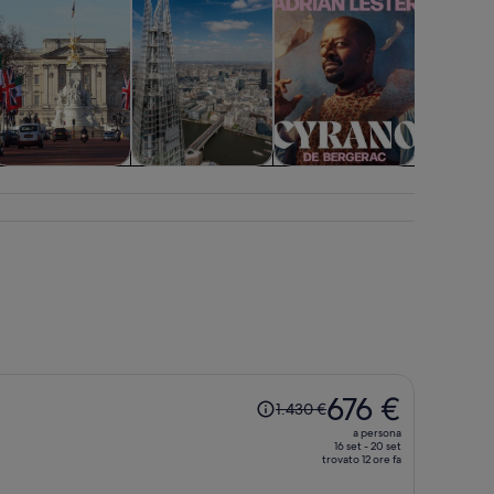
rociere e tour in
Attrazioni
Spettacoli e
Trasporti
barca
concerti
Il
676 €
1.430 €
prezzo
a persona
era
16 set - 20 set
trovato 12 ore fa
1.430 €,
ora