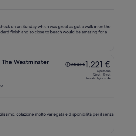
è
676 €
a
persona
check on on Sunday which was great as got a walk in on the
Il
n The Westminster
1.221 €
2.306 €
prezzo
a persona
era
12 set - 19 set
trovato 1 giorno fa
2.306 €,
so
ora
è
1.221 €
a
persona
issimo, colazione molto variegata e disponibilità per il senza