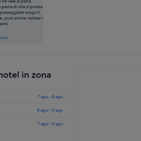
e ne vale la pena.
piena di vita si presta
passeggiate lungo il
e, puoi anche visitare i
enti.
tture
 hotel in zona
7 ago - 8 ago
8 ago - 9 ago
7 ago - 9 ago