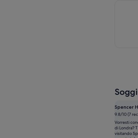
Wicked con
Soggi
Spencer 
9.8/10 (7 re
Vorresti con
di Londra? T
visitando S