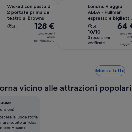
di
di
Apertura in un
 pasto di 2 portate prima del teatro al Browns
Londra: Viaggio ABBA - Pullman esp
Wicked con pasto di
Londra: Viaggio
2216
1166
2 portate prima del
ABBA - Pullman
recensioni
recensioni
teatro al Browns
espresso e bigliett
Il
128 €
Il
64 
per il concerto
L’attività
L’attività
5h
5h
prezzo
opziona...
prezzo
Valutazione
10/10
dura
dura
tasse e oneri
tasse e on
è
è
di
3 recensioni
inclusi
incl
5
5
per viaggiatore
p
128 €
64 €
verificate
10.0
ore
ore
viaggiat
per
per
su
viaggiatore
viaggi
10,
sulla
base
Ape
Mostra tutto
di
in
3
un
orna vicino alle attrazioni popolar
recensioni
nu
sc
House
censioni)
oscere la lunga storia
i farai subito un'idea
pencer House e