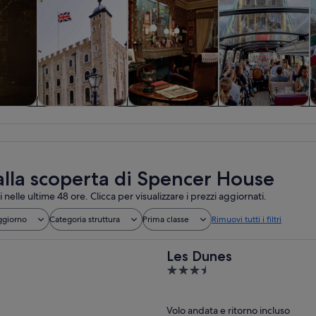
e di un
Storia e cultura
Tour privati e
Cibo, bevande e
C
no
personalizzati
vita notturna
 alla scoperta di Spencer House
i nelle ultime 48 ore. Clicca per visualizzare i prezzi aggiornati.
ggiorno
Categoria struttura
Prima classe
Rimuovi tutti i filtri
Les Dunes
3.5
out
of
Volo andata e ritorno incluso
5