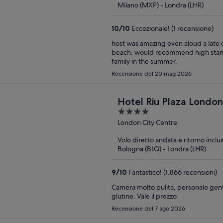
Milano (MXP) - Londra (LHR)
10
/
10
Eccezionale! (1 recensione)
host was amazing even aloud a late 
beach. would recommend high standard finish and so close to beach would be amazing for a
family in the summer.
Recensione del 20 mag 2026
Hotel Riu Plaza Londo
4
out
London City Centre
of
Volo diretto andata e ritorno inclu
5
Bologna (BLQ) - Londra (LHR)
9
/
10
Fantastico! (1.866 recensioni)
Camera molto pulita, personale gentil
glutine. Vale il prezzo
Recensione del 7 ago 2026