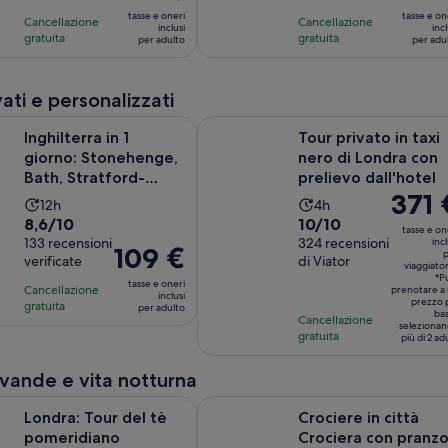
giorno
ore
precedente
prezzo
su
su
tasse e oneri
tasse e on
Cancellazione
Cancellazione
era
è
inclusi
incl
10,
10,
gratuita
gratuita
per adulto
per adu
di
92 €
sulla
sulla
38 €
per
base
base
e
adulto
vati e personalizzati
di
di
quello
1788
1287
a in 1 giorno: Stonehenge, Bath, Stratford-upon-Avon e delle Co
Tour privato in taxi nero di Londra 
attuale
Inghilterra in 1
Tour privato in taxi
recensioni
recensioni
è
giorno: Stonehenge,
nero di Londra con
di
Bath, Stratford-
prelievo dall'hotel
34 €
Il
371 
upon-Avon e delle
L’attività
L’attività
12h
4h
per
Cots...
prezzo
Valutazione
Valutazione
8,6/10
10/10
dura
dura
tasse e on
adulto
è
di
133 recensioni
di
324 recensioni
incl
12
4
Il
109 €
p
371 €
verificate
di Viator
8.6
10.0
ore
ore
viaggiato
prezzo
per
*P
su
su
tasse e oneri
Cancellazione
è
prenotare a
inclusi
viaggia
prezzo 
10,
10,
gratuita
per adulto
109 €
ba
Cancellazione
sulla
sulla
seleziona
per
gratuita
più di 2 adu
base
base
adulto
di
di
vande e vita notturna
133
324
Apertura
ur del tè pomeridiano tradizionale in pullman di lusso
Crociere in città Crociera con pran
recensioni
recensioni
Londra: Tour del tè
Crociere in città
pomeridiano
Crociera con pranz