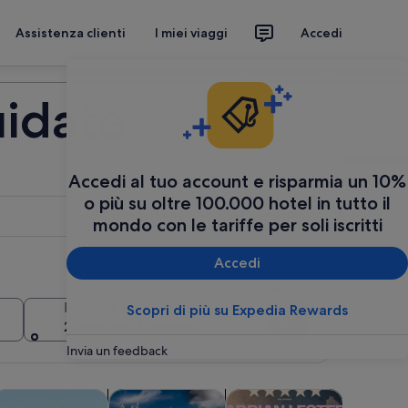
Assistenza clienti
I miei viaggi
Accedi
Organizza il tuo viaggio
uidate
Accedi al tuo account e risparmia un 10%
o più su oltre 100.000 hotel in tutto il
mondo con le tariffe per soli iscritti
Accedi
Aggiungi più date o destinazioni
Persone
Scopri di più su Expedia Rewards
Cerca
2 persone, 1 camera
Invia un feedback
in una nuova scheda
Apertura in una nuova scheda
Apertura in una nuova scheda
Apertura in una nuova scheda
Apertu
A
ta notturna
rociere e tour in barca
Attrazioni
Spettacoli e concerti
Trasporti