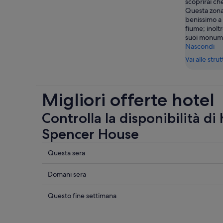
scoprirai ch
Questa zona 
benissimo a 
fiume; inoltr
suoi monum
Nascondi
Vai alle stru
Migliori offerte hotel
Controlla la disponibilità di
Spencer House
Controlla
Questa sera
i
prezzi
Controlla
Domani sera
vicino
i
a
prezzi
Controlla
Questo fine settimana
Spencer
vicino
i
House
a
prezzi