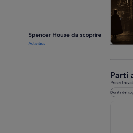
Spencer House da scoprire
Activities
Tour e git
gior
Parti
Prezzi trovat
Durata del so