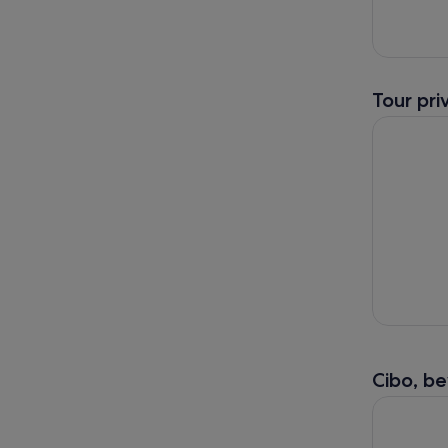
Tour pri
Inghilterr
Cibo, be
Londra: To