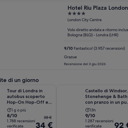
Hotel Riu Plaza London
4
out
London City Centre
of
Volo diretto andata e ritorno inclu
5
Bologna (BLQ) - Londra (LHR)
9
/
10
Fantastico! (3.957 recensioni)
Grazue
Recensione del 3 giu 2026
ite di un giorno
ndra in autobus scoperto Hop-On Hop-Off e crociera sul Tami
Castello di Windsor, Stonehenge &
Tour di Londra in
Castello di Windsor,
autobus scoperto
Stonehenge & Bath
Hop-On Hop-Off e
con pranzo in un pu
crociera sul Tamigi
del XIV secolo
L’attività
L’attività
1 g o più
13h
Valutazione
Valutazione
8/10
9/10
dura
dura
Il
38 €
di
1.788 recensioni
di
1.287 recensioni
Un
13
34 €
prezzo
Il
92 
verificate
verificate
8.0
9.0