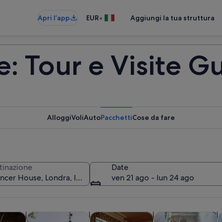
•
Apri l’app
EUR
Aggiungi la tua struttura
: Tour e Visite G
Alloggi
Voli
Auto
Pacchetti
Cose da fare
tinazione
Date
ven 21 ago - lun 24 ago
Apertura in una nuova scheda
Apertura in una nuova scheda
Apertura 
e di un giorno
Storia e cultura
Tour privati e personalizzati
Cibo, bevande e vi
C