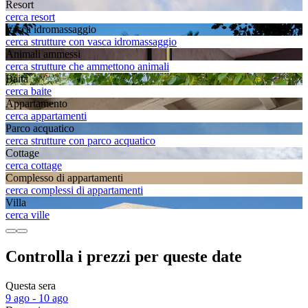
Resort
cerca resort
Vasca idromassaggio
cerca strutture con vasca idromassaggio
Animali ammessi
cerca strutture che ammettono animali
Baita
cerca baite
Appartamento
cerca appartamenti
Parco acquatico
cerca strutture con parco acquatico
Cottage
cerca cottage
Complesso di appartamenti
cerca complessi di appartamenti
Villa
cerca ville
Controlla i prezzi per queste date
Questa sera
9 ago - 10 ago