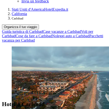
Invia un feedback
Stati Uniti d'America
Hotel
Expedia.it
California
Carlsbad
Organizza il tuo viaggio
Guida turistica di Carlsbad
Case vacanze a Carlsbad
Voli per
Carlsbad
Cose da fare a Carlsbad
Noleggi auto a Carlsbad
Pacchetti
vacanza per Carlsbad
Hotel a Carlsbad