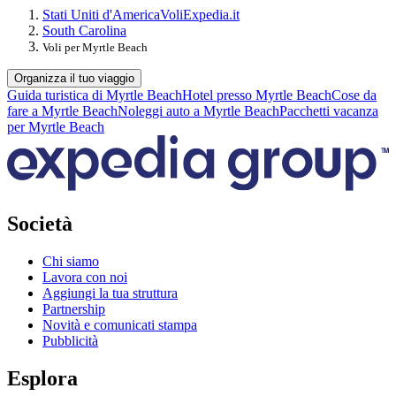
Stati Uniti d'America
Voli
Expedia.it
South Carolina
Voli per Myrtle Beach
Organizza il tuo viaggio
Guida turistica di Myrtle Beach
Hotel presso Myrtle Beach
Cose da
fare a Myrtle Beach
Noleggi auto a Myrtle Beach
Pacchetti vacanza
per Myrtle Beach
Società
Chi siamo
Lavora con noi
Aggiungi la tua struttura
Partnership
Novità e comunicati stampa
Pubblicità
Esplora