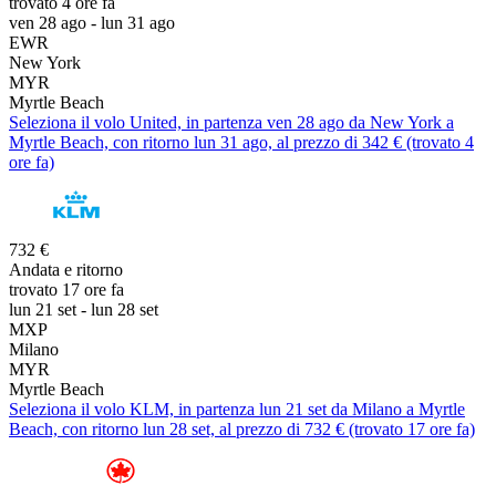
trovato 4 ore fa
ven 28 ago - lun 31 ago
EWR
New York
MYR
Myrtle Beach
Seleziona il volo United, in partenza ven 28 ago da New York a
Myrtle Beach, con ritorno lun 31 ago, al prezzo di 342 € (trovato 4
ore fa)
732 €
Andata e ritorno
trovato 17 ore fa
lun 21 set - lun 28 set
MXP
Milano
MYR
Myrtle Beach
Seleziona il volo KLM, in partenza lun 21 set da Milano a Myrtle
Beach, con ritorno lun 28 set, al prezzo di 732 € (trovato 17 ore fa)