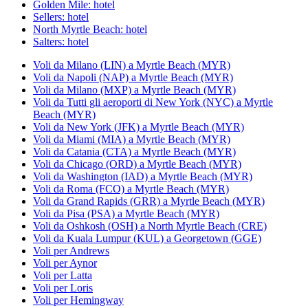
Golden Mile: hotel
Sellers: hotel
North Myrtle Beach: hotel
Salters: hotel
Voli da Milano (LIN) a Myrtle Beach (MYR)
Voli da Napoli (NAP) a Myrtle Beach (MYR)
Voli da Milano (MXP) a Myrtle Beach (MYR)
Voli da Tutti gli aeroporti di New York (NYC) a Myrtle
Beach (MYR)
Voli da New York (JFK) a Myrtle Beach (MYR)
Voli da Miami (MIA) a Myrtle Beach (MYR)
Voli da Catania (CTA) a Myrtle Beach (MYR)
Voli da Chicago (ORD) a Myrtle Beach (MYR)
Voli da Washington (IAD) a Myrtle Beach (MYR)
Voli da Roma (FCO) a Myrtle Beach (MYR)
Voli da Grand Rapids (GRR) a Myrtle Beach (MYR)
Voli da Pisa (PSA) a Myrtle Beach (MYR)
Voli da Oshkosh (OSH) a North Myrtle Beach (CRE)
Voli da Kuala Lumpur (KUL) a Georgetown (GGE)
Voli per Andrews
Voli per Aynor
Voli per Latta
Voli per Loris
Voli per Hemingway