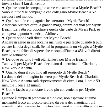
trova a circa 4 km dal centro.
Quante sono le compagnie aeree che atterrano a Myrtle Beach?
Sono in tutto 9 le compagnie che collegano Myrtle Beach a 52
aeroporti nel mondo.
Quali sono le compagnie che atterrano a Myrtle Beach?
American Airlines offre la grande maggioranza dei voli per Myrtle
Beach. La tratta più popolare è quella che parte da Myers Park su
cui opera appunto American Airlines.
Quanti sono i voli diretti per Myrtle Beach?
Andare in aereo in una località mai vista è più facile quando ti puoi
evitare la noia degli scali. Se hai in programma un viaggio a Myrtle
Beach, sarai felice di sapere che ci sono all'incirca 451 voli diretti
tutte le settimane.
Da dove partono i voli più richiesti per Myrtle Beach?
Tanti voli per Myrtle Beach decollano dai terminal di Charlotte,
New York e Atlanta.
Quanto dura il volo fino all'aeroporto di Myrtle Beach?
La durata del tuo tragitto in aereo per Myrtle Beach da Charlotte,
New York e Atlanta sarà rispettivamente di circa 1 ora, 1 ora e 59
minuti e 1 ora e 13 minuti.
Come faccio a prenotare il volo più conveniente per Myrtle
Beach?
Quando è tempo di prenotare il tuo volo, non aspettare l'ultimo
momento! Ecco un piccolo segreto da parte dei viaggiatori più
esperti: inizia a cercare in anticipo e scoverai ottime tariffe per la tua