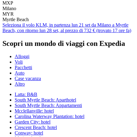
MXP
Milano
MYR
Myrtle Beach
Seleziona il volo KLM, in partenza lun 21 set da Milano a Myrtle
Beach, con ritorno lun 28 set, al prezzo di 732 € (trovato 17 ore fa)
Scopri un mondo di viaggi con Expedia
Alloggi
Voli
Pacchetti
Auto
Case vacanza
Altro
Latta: B&B
South Myrtle Beach: Aparthotel
South Myrtle Beach: Appartamenti
Mcclellanville: hotel
Carolina Waterway Plantation: hotel
Garden City: hotel
Crescent Beach: hotel
Conway: hotel