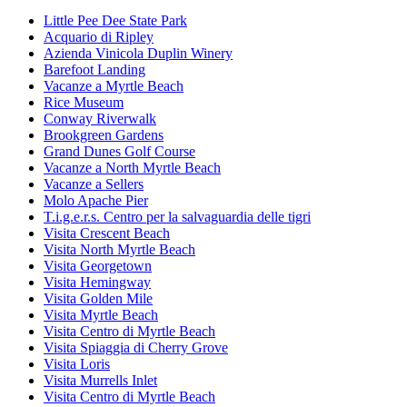
Little Pee Dee State Park
Acquario di Ripley
Azienda Vinicola Duplin Winery
Barefoot Landing
Vacanze a Myrtle Beach
Rice Museum
Conway Riverwalk
Brookgreen Gardens
Grand Dunes Golf Course
Vacanze a North Myrtle Beach
Vacanze a Sellers
Molo Apache Pier
T.i.g.e.r.s. Centro per la salvaguardia delle tigri
Visita Crescent Beach
Visita North Myrtle Beach
Visita Georgetown
Visita Hemingway
Visita Golden Mile
Visita Myrtle Beach
Visita Centro di Myrtle Beach
Visita Spiaggia di Cherry Grove
Visita Loris
Visita Murrells Inlet
Visita Centro di Myrtle Beach